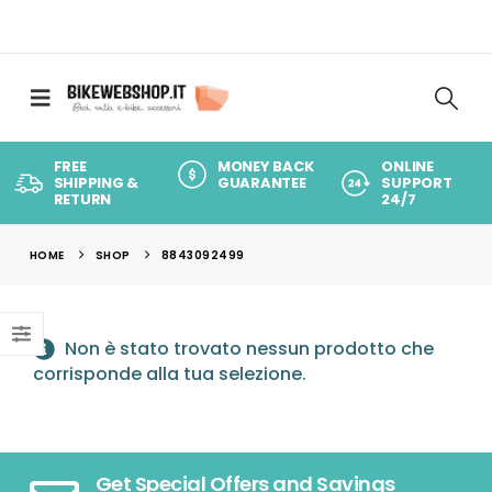
FREE
MONEY BACK
ONLINE
SHIPPING &
GUARANTEE
SUPPORT
RETURN
24/7
HOME
SHOP
8843092499
Non è stato trovato nessun prodotto che
corrisponde alla tua selezione.
Get Special Offers and Savings