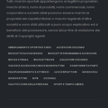
Tutti i marchi riportati appartengono ai legittimi proprietari;
marchi di terzi, nomi di prodotti, nomi commerciali, nomi
corporativi e società citati possono essere marchi di
proprietà dei rispettivi titolari o marchi registrati d’altre
società e sono stati utilizzati a puro scopo esplicativo ed a
beneficio del possessore, senza alcun fine di violazione dei
diritti di Copyright vigenti.
ABBIGLIAMENTO SPORTIVO X BICI
ACCESSORI CICLISMO
BICICLETTE DA PASSEGGIO
BICICLETTE PER BAMBINI E ACCESSORI
BICI DA STRADA
BICI ELETTRICHE
CALZATURE CICLISMO
CASCHI E ACCESSORI X BICI E MONOPATTINI
COMPONENTI E PARTI
EQUIPAGGIAMENTO E ATTREZZI
LUCI E RIFLETTORI
MONOCICLI
MONOPATTINI
MTB
OCCHIALI
SALUTE E CURA DELLA PERSONA
SPORT E TEMPO LIBERO