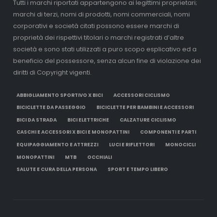
Tutti i marchi riportati appartengono ai legittimi proprietari;
marchi di terzi, nomi di prodotti, nomi commerciali, nomi
corporativi e società citati possono essere marchi di
proprietà dei rispettivi titolari o marchi registrati d’altre
società e sono stati utilizzati a puro scopo esplicativo ed a
beneficio del possessore, senza alcun fine di violazione dei
diritti di Copyright vigenti.
ABBIGLIAMENTO SPORTIVO X BICI
ACCESSORI CICLISMO
BICICLETTE DA PASSEGGIO
BICICLETTE PER BAMBINI E ACCESSORI
BICI DA STRADA
BICI ELETTRICHE
CALZATURE CICLISMO
CASCHI E ACCESSORI X BICI E MONOPATTINI
COMPONENTI E PARTI
EQUIPAGGIAMENTO E ATTREZZI
LUCI E RIFLETTORI
MONOCICLI
MONOPATTINI
MTB
OCCHIALI
SALUTE E CURA DELLA PERSONA
SPORT E TEMPO LIBERO