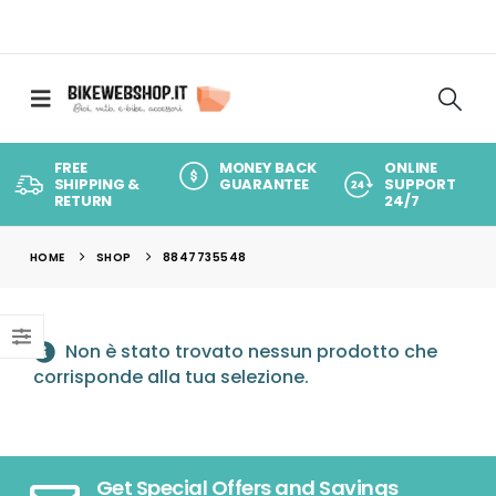
FREE
MONEY BACK
ONLINE
SHIPPING &
GUARANTEE
SUPPORT
RETURN
24/7
HOME
SHOP
8847735548
Non è stato trovato nessun prodotto che
corrisponde alla tua selezione.
Get Special Offers and Savings