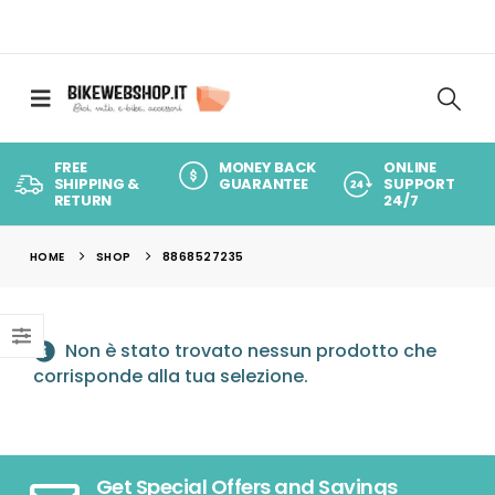
FREE
MONEY BACK
ONLINE
SHIPPING &
GUARANTEE
SUPPORT
RETURN
24/7
HOME
SHOP
8868527235
Non è stato trovato nessun prodotto che
corrisponde alla tua selezione.
Get Special Offers and Savings