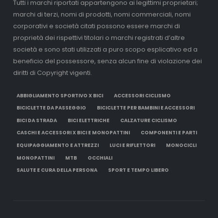
Tutti i marchi riportati appartengono ai legittimi proprietari;
marchi di terzi, nomi di prodotti, nomi commerciali, nomi
corporativi e società citati possono essere marchi di
proprietà dei rispettivi titolari o marchi registrati d’altre
società e sono stati utilizzati a puro scopo esplicativo ed a
beneficio del possessore, senza alcun fine di violazione dei
diritti di Copyright vigenti.
ABBIGLIAMENTO SPORTIVO X BICI
ACCESSORI CICLISMO
BICICLETTE DA PASSEGGIO
BICICLETTE PER BAMBINI E ACCESSORI
BICI DA STRADA
BICI ELETTRICHE
CALZATURE CICLISMO
CASCHI E ACCESSORI X BICI E MONOPATTINI
COMPONENTI E PARTI
EQUIPAGGIAMENTO E ATTREZZI
LUCI E RIFLETTORI
MONOCICLI
MONOPATTINI
MTB
OCCHIALI
SALUTE E CURA DELLA PERSONA
SPORT E TEMPO LIBERO