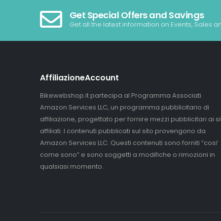
Get Special Offers and Savings
Get all the latest information on Events, Sales a
AffiliazioneAccount
Bikewebshop.it partecipa al Programma Associati
Amazon Services LLC, un programma pubblicitario di
affiliazione, progettato per fornire mezzi pubblicitari ai sit
affiliati. I contenuti pubblicati sul sito provengono da
Amazon Services LLC. Questi contenuti sono forniti “cosi’
come sono” e sono soggetti a modifiche o rimozioni in
qualsiasi momento.