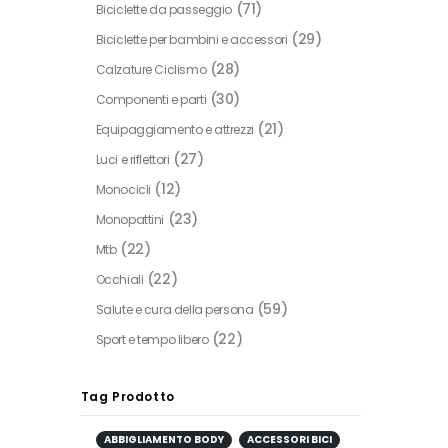
(71)
Biciclette da passeggio
(29)
Biciclette per bambini e accessori
(28)
Calzature Ciclismo
(30)
Componenti e parti
(21)
Equipaggiamento e attrezzi
(27)
Luci e riflettori
(12)
Monocicli
(23)
Monopattini
(22)
Mtb
(22)
Occhiali
(59)
Salute e cura della persona
(22)
Sport e tempo libero
Tag Prodotto
ABBIGLIAMENTO BODY
ACCESSORI BICI