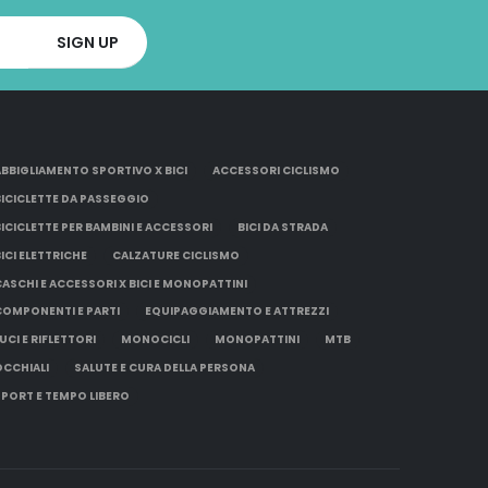
ABBIGLIAMENTO SPORTIVO X BICI
ACCESSORI CICLISMO
BICICLETTE DA PASSEGGIO
BICICLETTE PER BAMBINI E ACCESSORI
BICI DA STRADA
BICI ELETTRICHE
CALZATURE CICLISMO
CASCHI E ACCESSORI X BICI E MONOPATTINI
COMPONENTI E PARTI
EQUIPAGGIAMENTO E ATTREZZI
UCI E RIFLETTORI
MONOCICLI
MONOPATTINI
MTB
OCCHIALI
SALUTE E CURA DELLA PERSONA
SPORT E TEMPO LIBERO