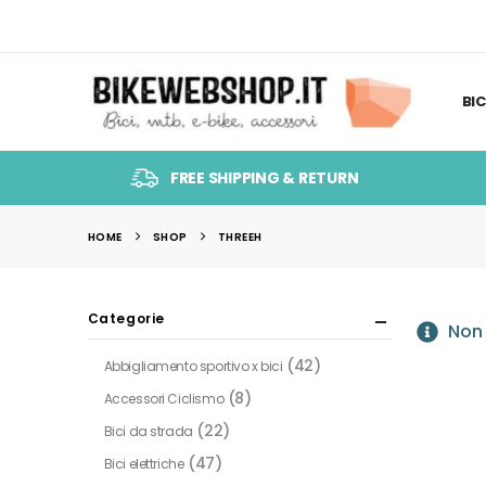
BIC
FREE SHIPPING & RETURN
HOME
SHOP
THREEH
Categorie
Non 
(42)
Abbigliamento sportivo x bici
(8)
Accessori Ciclismo
(22)
Bici da strada
(47)
Bici elettriche