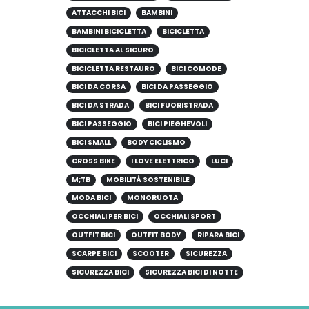
ATTACCHI BICI
BAMBINI
BAMBINI BICICLETTA
BICICLETTA
BICICLETTA AL SICURO
BICICLETTA RESTAURO
BICI COMODE
BICI DA CORSA
BICI DA PASSEGGIO
BICI DA STRADA
BICI FUORISTRADA
BICI PASSEGGIO
BICI PIEGHEVOLI
BICI SMALL
BODY CICLISMO
CROSS BIKE
I LOVE ELETTRICO
LUCI
M;TB
MOBILITÀ SOSTENIBILE
MODA BICI
MONORUOTA
OCCHIALI PER BICI
OCCHIALI SPORT
OUTFIT BICI
OUTFIT BODY
RIPARA BICI
SCARPE BICI
SCOOTER
SICUREZZA
SICUREZZA BICI
SICUREZZA BICI DI NOTTE