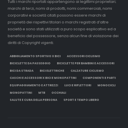
Tutti i marchi riportati appartengono ai legittimi proprietari;
marchi di terzi, nomi di prodotti, nomi commerciali, nomi
corporativi e società citati possono essere marchi di
proprietà dei rispettivi titolari o marchi registrati d’altre
società e sono stati utilizzati a puro scopo esplicativo ed a
beneficio del possessore, senza alcun fine di violazione dei
diritti di Copyright vigenti.
ABBIGLIAMENTO SPORTIVO X BICI
ACCESSORI CICLISMO
BICICLETTE DA PASSEGGIO
BICICLETTE PER BAMBINI E ACCESSORI
BICI DA STRADA
BICI ELETTRICHE
CALZATURE CICLISMO
CASCHI E ACCESSORI X BICI E MONOPATTINI
COMPONENTI E PARTI
EQUIPAGGIAMENTO E ATTREZZI
LUCI E RIFLETTORI
MONOCICLI
MONOPATTINI
MTB
OCCHIALI
SALUTE E CURA DELLA PERSONA
SPORT E TEMPO LIBERO