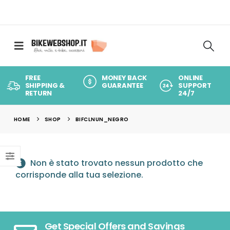
FREE
MONEY BACK
ONLINE
SHIPPING &
GUARANTEE
SUPPORT
RETURN
24/7
HOME
SHOP
BIFCLNUN_NEGRO
Non è stato trovato nessun prodotto che
corrisponde alla tua selezione.
Get Special Offers and Savings