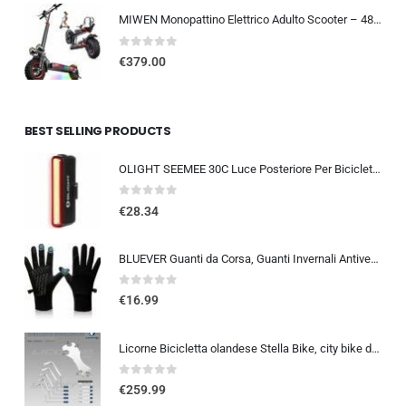
MIWEN Monopattino Elettrico Adulto Scooter – 48V 18Ah 45-55KM di Autonomia monopattino elettrico adulti 11/10.5 Pollici mo…
0
out of 5
€
379.00
BEST SELLING PRODUCTS
OLIGHT SEEMEE 30C Luce Posteriore Per Bicicletta LED 30 LUMEN Torcia Bici Rossa 5 Modalità Impermeabile IPX6 TYPE-C Fanale Po
0
out of 5
€
28.34
BLUEVER Guanti da Corsa, Guanti Invernali Antivento Touchscreen Guanti Sportivi Caldi Antiscivolo Idrorepellenti per Uomo Don
0
out of 5
€
16.99
Licorne Bicicletta olandese Stella Bike, city bike da 24,26 e 28 pollici, adatta sia a uomini che a donne, con cambio a 21 marce, Bambina Donna, bianco, 26
0
out of 5
€
259.99