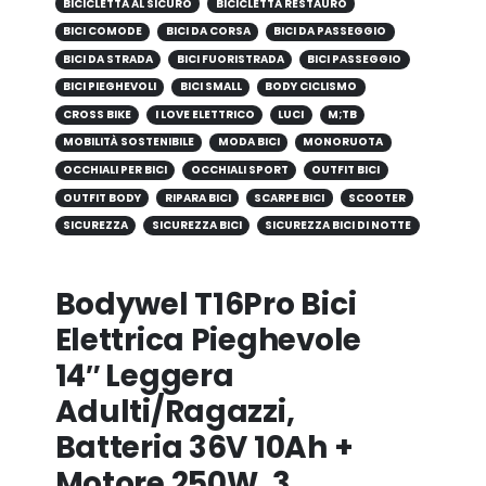
BICICLETTA AL SICURO
BICICLETTA RESTAURO
BICI COMODE
BICI DA CORSA
BICI DA PASSEGGIO
BICI DA STRADA
BICI FUORISTRADA
BICI PASSEGGIO
BICI PIEGHEVOLI
BICI SMALL
BODY CICLISMO
CROSS BIKE
I LOVE ELETTRICO
LUCI
M;TB
MOBILITÀ SOSTENIBILE
MODA BICI
MONORUOTA
OCCHIALI PER BICI
OCCHIALI SPORT
OUTFIT BICI
OUTFIT BODY
RIPARA BICI
SCARPE BICI
SCOOTER
SICUREZZA
SICUREZZA BICI
SICUREZZA BICI DI NOTTE
Bodywel T16Pro Bici
Elettrica Pieghevole
14″ Leggera
Adulti/Ragazzi,
Batteria 36V 10Ah +
Motore 250W, 3