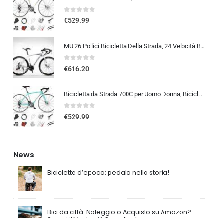
0
out of 5
€
529.99
MU 26 Pollici Bicicletta Della Strada, 24 Velocità Bici, Doppio Disco Freno, Acciaio Al Carbonio Telaio, Strada Biciclette…
0
out of 5
€
616.20
Bicicletta da Strada 700C per Uomo Donna, Bicicletta da Corsa con Freno a Disco 24/27/30 velocità, Telaio in Acciaio ad Al…
0
out of 5
€
529.99
News
Biciclette d’epoca: pedala nella storia!
Bici da città: Noleggio o Acquisto su Amazon?