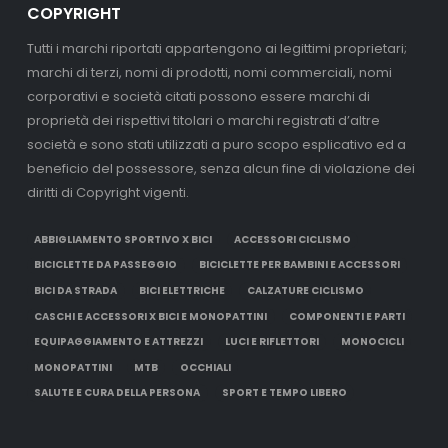
COPYRIGHT
Tutti i marchi riportati appartengono ai legittimi proprietari;
marchi di terzi, nomi di prodotti, nomi commerciali, nomi
corporativi e società citati possono essere marchi di
proprietà dei rispettivi titolari o marchi registrati d’altre
società e sono stati utilizzati a puro scopo esplicativo ed a
beneficio del possessore, senza alcun fine di violazione dei
diritti di Copyright vigenti.
ABBIGLIAMENTO SPORTIVO X BICI
ACCESSORI CICLISMO
BICICLETTE DA PASSEGGIO
BICICLETTE PER BAMBINI E ACCESSORI
BICI DA STRADA
BICI ELETTRICHE
CALZATURE CICLISMO
CASCHI E ACCESSORI X BICI E MONOPATTINI
COMPONENTI E PARTI
EQUIPAGGIAMENTO E ATTREZZI
LUCI E RIFLETTORI
MONOCICLI
MONOPATTINI
MTB
OCCHIALI
SALUTE E CURA DELLA PERSONA
SPORT E TEMPO LIBERO