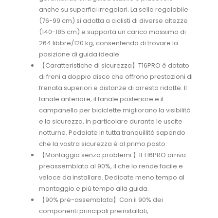
anche su superfici irregolari. La sella regolabile
(76-99 cm) si adatta a ciclisti di diverse altezze
(140-185 cm) e supporta un carico massimo di
264 libbre/120 kg, consentendo di trovare la
posizione di guida ideale.
【Caratteristiche di sicurezza】T16PRO è dotato
di freni a doppio disco che offrono prestazioni di
frenata superiori e distanze di arresto ridotte. Il
fanale anteriore, il fanale posteriore e il
campanello per biciclette migliorano la visibilità
e la sicurezza, in particolare durante le uscite
notturne. Pedalate in tutta tranquillità sapendo
che la vostra sicurezza è al primo posto.
【Montaggio senza problemi 】Il T16PRO arriva
preassemblato al 90%, il che lo rende facile e
veloce da installare. Dedicate meno tempo al
montaggio e più tempo alla guida.
【90% pre-assemblata】Con il 90% dei
componenti principali preinstallati,