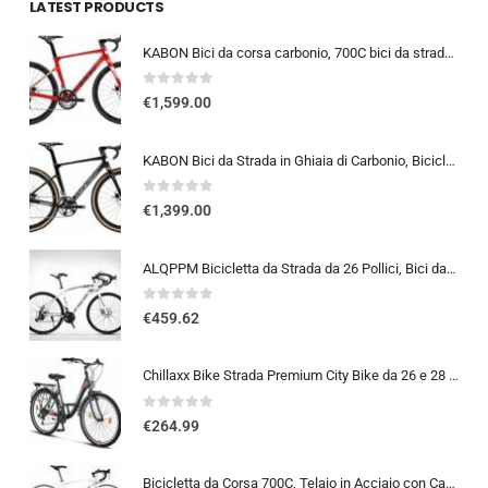
LATEST PRODUCTS
KABON Bici da corsa carbonio, 700C bici da strada T800 Completamente carbonio con Shimano 105 R7000 22 velocità 8.1 KG Leg…
0
out of 5
€
1,599.00
KABON Bici da Strada in Ghiaia di Carbonio, Bicicletta con Telaio in Fibra di Carbonio T800 con Bicicletta da Corsa con Fr…
0
out of 5
€
1,399.00
ALQPPM Bicicletta da Strada da 26 Pollici, Bici da 24 Velocità, Freno a Doppio Disco, Telaio in Acciaio ad Alto Tenore Di …
0
out of 5
€
459.62
Chillaxx Bike Strada Premium City Bike da 26 e 28 pollici, bicicletta per ragazze, ragazzi, uomini e donne, cambio a 21 ma…
0
out of 5
€
264.99
Bicicletta da Corsa 700C, Telaio in Acciaio con Cambio a 24/27/30 Marce, Bicicletta da Strada per Uomo Donna, Bici da Stra…