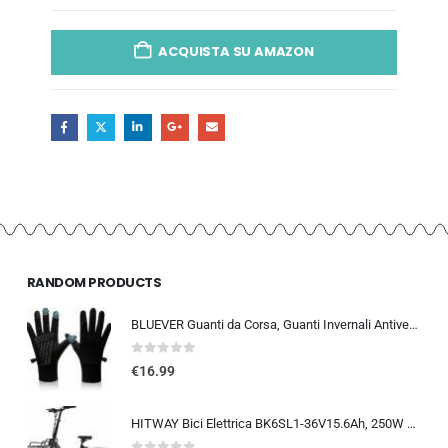
ACQUISTA SU AMAZON
RANDOM PRODUCTS
BLUEVER Guanti da Corsa, Guanti Invernali Antivento Touchscreen Guanti Sportivi Caldi Antiscivolo Idrorepellenti per Uomo Don
0
out of 5
€
16.99
HITWAY Bici Elettrica BK6SL1-36V15.6Ah, 250W E Bike da 20 pollici, Autonomia 70-150km, 7 Velocità, Controllo APP, Pieghevo…