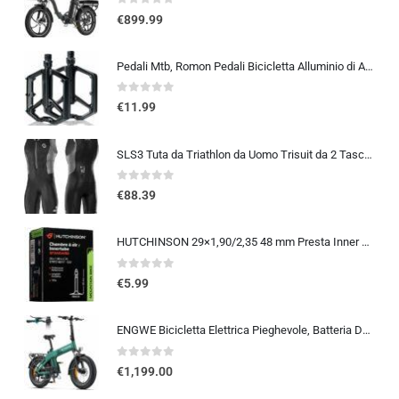
0
out of 5
€
899.99
Pedali Mtb, Romon Pedali Bicicletta Alluminio di Alta Qualità e Cuscinetto du Sigillato, Pedali Piatti 9/16 Lavorati a CNC co
0
out of 5
€
11.99
SLS3 Tuta da Triathlon da Uomo Trisuit da 2 Tasche FRT Ottima vestibilità e comodità | Progettato Tedesco 2019
0
out of 5
€
88.39
HUTCHINSON 29×1,90/2,35 48 mm Presta Inner Tube 2014
0
out of 5
€
5.99
ENGWE Bicicletta Elettrica Pieghevole, Batteria Da 48 V 13,5Ah Con Autonomia Fino A 120km, Sensore Di Coppia Con Freni Idraul
0
out of 5
€
1,199.00