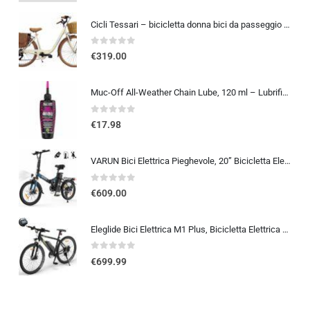
Cicli Tessari – bicicletta donna bici da passeggio city bike 26 cambio 6 velocita’ telaio basso cesto in vimini vintage con b
0
out of 5
€
319.00
Muc-Off All-Weather Chain Lube, 120 ml – Lubrificante Catena Bici Biodegradabile, Olio Catena Bici di Tutti i Tipi – Formulat
0
out of 5
€
17.98
VARUN Bici Elettrica Pieghevole, 20” Bicicletta Elettrica Unisex, Batteria Rimovibile 48V 374.4Wh, Autonomia 70Km, 7 Velocit
0
out of 5
€
609.00
Eleglide Bici Elettrica M1 Plus, Bicicletta Elettrica 27,5″, Mountain Bike Elettrica, mtb elettrica Batteria Rimovibile 12,5 Ah, 21 Velocità, bicicletta elettrica pedalata assistita
0
out of 5
€
699.99