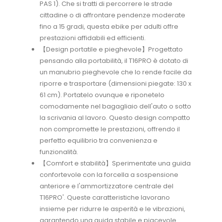
PAS 1). Che si tratti di percorrere le strade
cittadine o di affrontare pendenze moderate
fino a 15 gradi, questa ebike per adulti offre
prestazioni affidabili ed efficienti.
【Design portatile e pieghevole】Progettato
pensando alla portabilità, il T16PRO è dotato di
un manubrio pieghevole che lo rende facile da
riporre e trasportare (dimensioni piegate: 130 x
61 cm). Portatelo ovunque e riponetelo
comodamente nel bagagliaio dell'auto o sotto
la scrivania al lavoro. Questo design compatto
non compromette le prestazioni, offrendo il
perfetto equilibrio tra convenienza e
funzionalità.
【Comfort e stabilità】Sperimentate una guida
confortevole con la forcella a sospensione
anteriore e l'ammortizzatore centrale del
T16PRO'. Queste caratteristiche lavorano
insieme per ridurre le asperità e le vibrazioni,
garantendo una guida stabile e piacevole