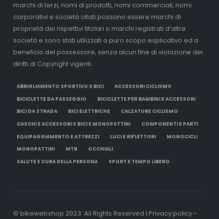
marchi di terzi, nomi di prodotti, nomi commerciali, nomi
corporativi e società citati possono essere marchi di
proprietà dei rispettivi titolari o marchi registrati d’altre
società e sono stati utilizzati a puro scopo esplicativo ed a
beneficio del possessore, senza alcun fine di violazione dei
diritti di Copyright vigenti.
ABBIGLIAMENTO SPORTIVO X BICI
ACCESSORI CICLISMO
BICICLETTE DA PASSEGGIO
BICICLETTE PER BAMBINI E ACCESSORI
BICI DA STRADA
BICI ELETTRICHE
CALZATURE CICLISMO
CASCHI E ACCESSORI X BICI E MONOPATTINI
COMPONENTI E PARTI
EQUIPAGGIAMENTO E ATTREZZI
LUCI E RIFLETTORI
MONOCICLI
MONOPATTINI
MTB
OCCHIALI
SALUTE E CURA DELLA PERSONA
SPORT E TEMPO LIBERO
© bikewebshop 2023. All Rights Reserved | Privacy policy -