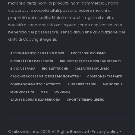
marchi di terzi, nomi di prodotti, nomi commerciali, nomi
corporativi e società citati possono essere marchi di
proprietà dei rispettivi titolari o marchi registrati d’altre
società e sono stati utilizzati a puro scopo esplicativo ed a
beneficio del possessore, senza alcun fine di violazione dei
diritti di Copyright vigenti.
ABBIGLIAMENTO SPORTIVO X BICI
ACCESSORI CICLISMO
BICICLETTE DA PASSEGGIO
BICICLETTE PER BAMBINI E ACCESSORI
BICI DA STRADA
BICI ELETTRICHE
CALZATURE CICLISMO
CASCHI E ACCESSORI X BICI E MONOPATTINI
COMPONENTI E PARTI
EQUIPAGGIAMENTO E ATTREZZI
LUCI E RIFLETTORI
MONOCICLI
MONOPATTINI
MTB
OCCHIALI
SALUTE E CURA DELLA PERSONA
SPORT E TEMPO LIBERO
© bikewebshop 2023. All Rights Reserved | Privacy policy -