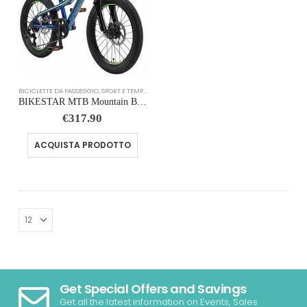
BICICLETTE DA PASSEGGIO
,
SPORT E TEMPO LIBERO
BIKESTAR MTB Mountain Bike Alluminio per Bambini 6-9 Anni | Bicicletta 20 Pollici 7 velocità Shimano, Hardtail, Freni a Disco, sospensioni | Blu Verde
€
317.90
ACQUISTA PRODOTTO
Get Special Offers and Savings
Get all the latest information on Events, Sales