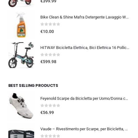
€
399.99
Bike Clean & Shine Mafra Detergente Lavaggio Waterless Senza Acqua per Moto, Scooter, Bici e Monopattini, Lavaggio a Secco, P
0
out of 5
€
10.00
HITWAY Bicicletta Elettrica, Bici Elettrica 16 Pollici, Pieghevole E BIKE Batteria 36V/7,8Ah, Motore 250W, Massima 25km/h,…
0
out of 5
€
599.98
BEST SELLING PRODUCTS
Feyenold Scarpe da Bicicletta per Uomo/Donna compatibili con Peloton,Compatibile con l’installazione Look &SPD SPD-SL Lock Tr
0
out of 5
€
56.99
Vaude – Rivestimento per Scarpe, per Bicicletta, Gaiter