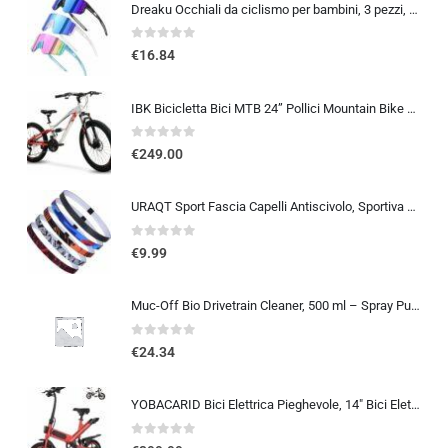
Dreaku Occhiali da ciclismo per bambini, 3 pezzi, occhiali sportivi per bambini, protezione UV400, polarizzati, antivento, pe
0
out of 5
€
16.84
IBK Bicicletta Bici MTB 24” Pollici Mountain Bike BIAMMORTIZZATA Ragazzo Cambio 21 Velocità Freni a Disco
0
out of 5
€
249.00
URAQT Sport Fascia Capelli Antiscivolo, Sportiva Fasce per Capelli Sottile Elastico Turbante Fasciaa, Sport Fasce Sottile Uni
0
out of 5
€
9.99
Muc-Off Bio Drivetrain Cleaner, 500 ml – Spray Pulisci Catena Bici e Sgrassatore Catena Bici – Efficace e Biodegradabile – Pe
0
out of 5
€
24.34
YOBACARID Bici Elettrica Pieghevole, 14″ Bici Elettrica da 250W Motore 36V 10.4AH Batteria, Autonomia di 45 KM Bici Pieghe…
0
out of 5