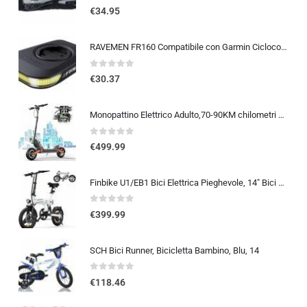
0
out of 5
€
34.95
RAVEMEN FR160 Compatibile con Garmin Ciclocomputer, 6 modalità di illuminazione Ciclismo Accessori per Luce Lampeggiante di a
0
out of 5
€
30.37
Monopattino Elettrico Adulto,70-90KM chilometri Capacità Della Batteria 48V 26Ah,Carico Massimo 150 kg, Pneumatici Da 10 Pollici, Mezzo pieghevole per spostamenti su lunghe distanze
0
out of 5
€
499.99
Finbike U1/EB1 Bici Elettrica Pieghevole, 14″ Bici Elettrica da 280.8 WH Batteria, Autonomia di 40 KM, Motore 250W, E-Bike…
0
out of 5
€
399.99
SCH Bici Runner, Bicicletta Bambino, Blu, 14
0
out of 5
€
118.46