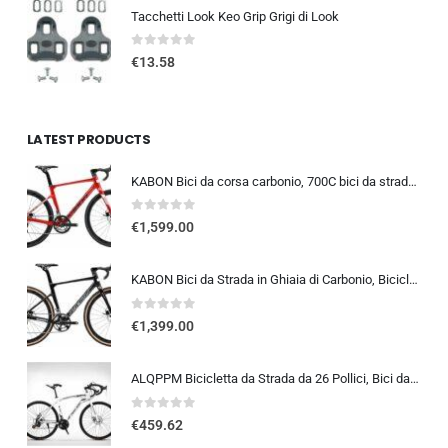
Tacchetti Look Keo Grip Grigi di Look
0
out of 5
€
13.58
LATEST PRODUCTS
KABON Bici da corsa carbonio, 700C bici da strada T800 Completamente carbonio con Shimano 105 R7000 22 velocità 8.1 KG Leg…
0
out of 5
€
1,599.00
KABON Bici da Strada in Ghiaia di Carbonio, Bicicletta con Telaio in Fibra di Carbonio T800 con Bicicletta da Corsa con Fr…
0
out of 5
€
1,399.00
ALQPPM Bicicletta da Strada da 26 Pollici, Bici da 24 Velocità, Freno a Doppio Disco, Telaio in Acciaio ad Alto Tenore Di …
0
out of 5
€
459.62