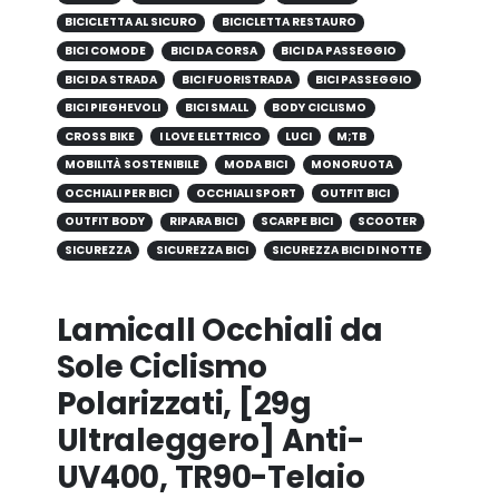
BICICLETTA AL SICURO
BICICLETTA RESTAURO
BICI COMODE
BICI DA CORSA
BICI DA PASSEGGIO
BICI DA STRADA
BICI FUORISTRADA
BICI PASSEGGIO
BICI PIEGHEVOLI
BICI SMALL
BODY CICLISMO
CROSS BIKE
I LOVE ELETTRICO
LUCI
M;TB
MOBILITÀ SOSTENIBILE
MODA BICI
MONORUOTA
OCCHIALI PER BICI
OCCHIALI SPORT
OUTFIT BICI
OUTFIT BODY
RIPARA BICI
SCARPE BICI
SCOOTER
SICUREZZA
SICUREZZA BICI
SICUREZZA BICI DI NOTTE
Lamicall Occhiali da
Sole Ciclismo
Polarizzati, [29g
Ultraleggero] Anti-
UV400, TR90-Telaio