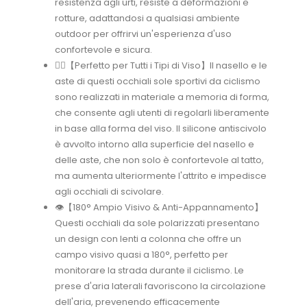
resistenza agli urti, resiste a deformazioni e
rotture, adattandosi a qualsiasi ambiente
outdoor per offrirvi un'esperienza d'uso
confortevole e sicura.
🚴‍♂️【Perfetto per Tutti i Tipi di Viso】Il nasello e le
aste di questi occhiali sole sportivi da ciclismo
sono realizzati in materiale a memoria di forma,
che consente agli utenti di regolarli liberamente
in base alla forma del viso. Il silicone antiscivolo
è avvolto intorno alla superficie del nasello e
delle aste, che non solo è confortevole al tatto,
ma aumenta ulteriormente l'attrito e impedisce
agli occhiali di scivolare.
👁️【180° Ampio Visivo & Anti-Appannamento】
Questi occhiali da sole polarizzati presentano
un design con lenti a colonna che offre un
campo visivo quasi a 180°, perfetto per
monitorare la strada durante il ciclismo. Le
prese d'aria laterali favoriscono la circolazione
dell'aria, prevenendo efficacemente