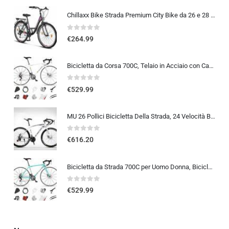
Chillaxx Bike Strada Premium City Bike da 26 e 28 pollici, bicicletta per ragazze, ragazzi, uomini e donne, cambio a 21 ma…
0
out of 5
€
264.99
Bicicletta da Corsa 700C, Telaio in Acciaio con Cambio a 24/27/30 Marce, Bicicletta da Strada per Uomo Donna, Bici da Stra…
0
out of 5
€
529.99
MU 26 Pollici Bicicletta Della Strada, 24 Velocità Bici, Doppio Disco Freno, Acciaio Al Carbonio Telaio, Strada Biciclette…
0
out of 5
€
616.20
Bicicletta da Strada 700C per Uomo Donna, Bicicletta da Corsa con Freno a Disco 24/27/30 velocità, Telaio in Acciaio ad Al…
0
out of 5
€
529.99