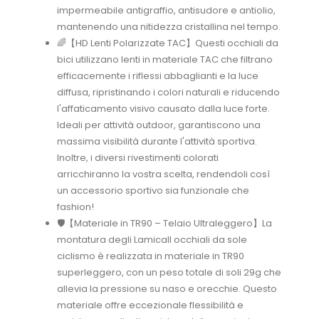
impermeabile antigraffio, antisudore e antiolio,
mantenendo una nitidezza cristallina nel tempo.
🌈【HD Lenti Polarizzate TAC】Questi occhiali da
bici utilizzano lenti in materiale TAC che filtrano
efficacemente i riflessi abbaglianti e la luce
diffusa, ripristinando i colori naturali e riducendo
l'affaticamento visivo causato dalla luce forte.
Ideali per attività outdoor, garantiscono una
massima visibilità durante l'attività sportiva.
Inoltre, i diversi rivestimenti colorati
arricchiranno la vostra scelta, rendendoli così
un accessorio sportivo sia funzionale che
fashion!
🛡️【Materiale in TR90 – Telaio Ultraleggero】La
montatura degli Lamicall occhiali da sole
ciclismo è realizzata in materiale in TR90
superleggero, con un peso totale di soli 29g che
allevia la pressione su naso e orecchie. Questo
materiale offre eccezionale flessibilità e