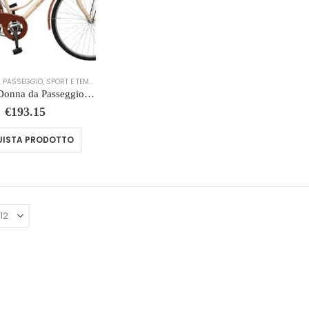
DA PASSEGGIO
,
SPORT E TEMPO LIBERO
Bicicletta Donna da Passeggio Olanda Misura 26 Bici da città Vintage retrò con Cestino Beige
€
193.15
ISTA PRODOTTO