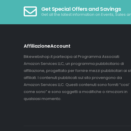
Get Special Offers and Savings
Get all the latest information on Events, Sales a
AffiliazioneAccount
Bikewebshop.it partecipa al Programma Associati
Amazon Services LLC, un programma pubblicitario di
affiliazione, progettato per fornire mezzi pubblicitari ai sit
affiliati. I contenuti pubblicati sul sito provengono da
Amazon Services LLC. Questi contenuti sono forniti “cosi’
come sono” e sono soggetti a modifiche o rimozioni in
qualsiasi momento.