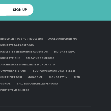
ABBIGLIAMENTO SPORTIVO X BICI
ACCESSORI CICLISMO
BICICLETTE DA PASSEGGIO
BICICLETTE PER BAMBINI E ACCESSORI
BICI DA STRADA
BICI ELETTRICHE
CALZATURE CICLISMO
CASCHI E ACCESSORI X BICI E MONOPATTINI
COMPONENTI E PARTI
EQUIPAGGIAMENTO E ATTREZZI
UCI E RIFLETTORI
MONOCICLI
MONOPATTINI
MTB
OCCHIALI
SALUTE E CURA DELLA PERSONA
SPORT E TEMPO LIBERO