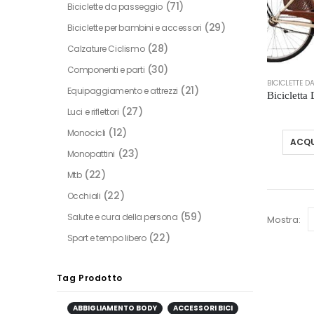
(71)
Biciclette da passeggio
(29)
Biciclette per bambini e accessori
(28)
Calzature Ciclismo
(30)
Componenti e parti
BICICLETTE 
(21)
Equipaggiamento e attrezzi
(27)
Luci e riflettori
(12)
Monocicli
ACQU
(23)
Monopattini
(22)
Mtb
(22)
Occhiali
(59)
Salute e cura della persona
Mostra:
(22)
Sport e tempo libero
Tag Prodotto
ABBIGLIAMENTO BODY
ACCESSORI BICI