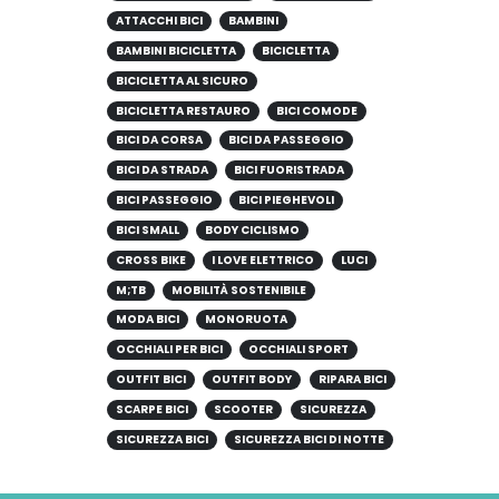
ATTACCHI BICI
BAMBINI
BAMBINI BICICLETTA
BICICLETTA
BICICLETTA AL SICURO
BICICLETTA RESTAURO
BICI COMODE
BICI DA CORSA
BICI DA PASSEGGIO
BICI DA STRADA
BICI FUORISTRADA
BICI PASSEGGIO
BICI PIEGHEVOLI
BICI SMALL
BODY CICLISMO
CROSS BIKE
I LOVE ELETTRICO
LUCI
M;TB
MOBILITÀ SOSTENIBILE
MODA BICI
MONORUOTA
OCCHIALI PER BICI
OCCHIALI SPORT
OUTFIT BICI
OUTFIT BODY
RIPARA BICI
SCARPE BICI
SCOOTER
SICUREZZA
SICUREZZA BICI
SICUREZZA BICI DI NOTTE