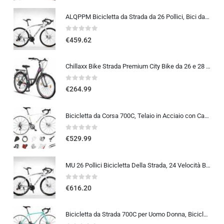
ALQPPM Bicicletta da Strada da 26 Pollici, Bici da 24 Velocità, Freno a Doppio Disco, Telaio in Acciaio ad Alto Tenore Di …
0
out of 5
€
459.62
Chillaxx Bike Strada Premium City Bike da 26 e 28 pollici, bicicletta per ragazze, ragazzi, uomini e donne, cambio a 21 ma…
0
out of 5
€
264.99
Bicicletta da Corsa 700C, Telaio in Acciaio con Cambio a 24/27/30 Marce, Bicicletta da Strada per Uomo Donna, Bici da Stra…
0
out of 5
€
529.99
MU 26 Pollici Bicicletta Della Strada, 24 Velocità Bici, Doppio Disco Freno, Acciaio Al Carbonio Telaio, Strada Biciclette…
0
out of 5
€
616.20
Bicicletta da Strada 700C per Uomo Donna, Bicicletta da Corsa con Freno a Disco 24/27/30 velocità, Telaio in Acciaio ad Al…