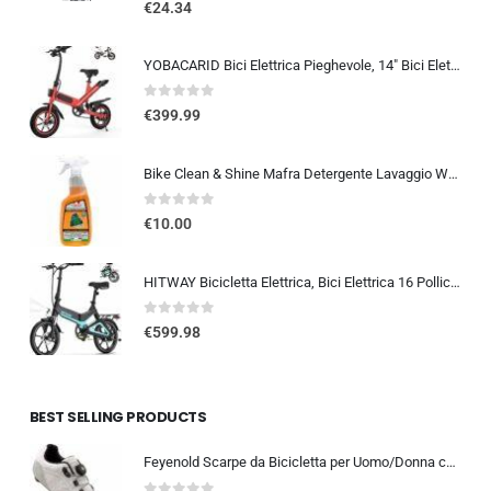
0
out of 5
€
24.34
YOBACARID Bici Elettrica Pieghevole, 14″ Bici Elettrica da 250W Motore 36V 10.4AH Batteria, Autonomia di 45 KM Bici Pieghe…
0
out of 5
€
399.99
Bike Clean & Shine Mafra Detergente Lavaggio Waterless Senza Acqua per Moto, Scooter, Bici e Monopattini, Lavaggio a Secco, P
0
out of 5
€
10.00
HITWAY Bicicletta Elettrica, Bici Elettrica 16 Pollici, Pieghevole E BIKE Batteria 36V/7,8Ah, Motore 250W, Massima 25km/h,…
0
out of 5
€
599.98
BEST SELLING PRODUCTS
Feyenold Scarpe da Bicicletta per Uomo/Donna compatibili con Peloton,Compatibile con l’installazione Look &SPD SPD-SL Lock Tr