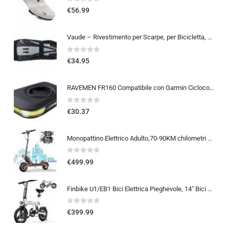
0
out of 5
€
56.99
Vaude – Rivestimento per Scarpe, per Bicicletta, Gaiter
0
out of 5
€
34.95
RAVEMEN FR160 Compatibile con Garmin Ciclocomputer, 6 modalità di illuminazione Ciclismo Accessori per Luce Lampeggiante di a
0
out of 5
€
30.37
Monopattino Elettrico Adulto,70-90KM chilometri Capacità Della Batteria 48V 26Ah,Carico Massimo 150 kg, Pneumatici Da 10 Pollici, Mezzo pieghevole per spostamenti su lunghe distanze
0
out of 5
€
499.99
Finbike U1/EB1 Bici Elettrica Pieghevole, 14″ Bici Elettrica da 280.8 WH Batteria, Autonomia di 40 KM, Motore 250W, E-Bike…
0
out of 5
€
399.99