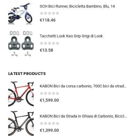
SCH Bici Runner, Bicicletta Bambino, Blu, 14
0
out of 5
€
118.46
Tacchetti Look Keo Grip Grigi di Look
0
out of 5
€
13.58
LATEST PRODUCTS
KABON Bici da corsa carbonio, 700C bici da strada T800 Completamente carbonio con Shimano 105 R7000 22 velocità 8.1 KG Leg…
0
out of 5
€
1,599.00
KABON Bici da Strada in Ghiaia di Carbonio, Bicicletta con Telaio in Fibra di Carbonio T800 con Bicicletta da Corsa con Fr…
0
out of 5
€
1,399.00