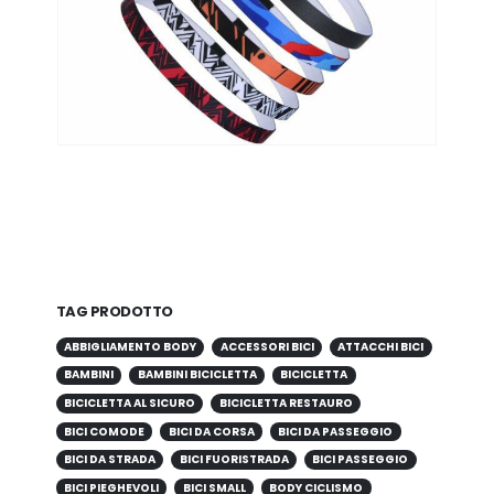
TAG PRODOTTO
ABBIGLIAMENTO BODY
ACCESSORI BICI
ATTACCHI BICI
BAMBINI
BAMBINI BICICLETTA
BICICLETTA
BICICLETTA AL SICURO
BICICLETTA RESTAURO
BICI COMODE
BICI DA CORSA
BICI DA PASSEGGIO
BICI DA STRADA
BICI FUORISTRADA
BICI PASSEGGIO
BICI PIEGHEVOLI
BICI SMALL
BODY CICLISMO