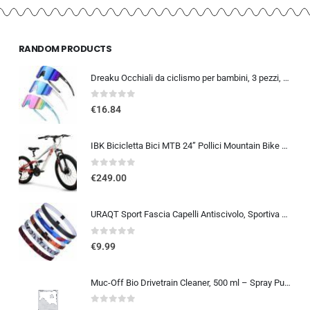
RANDOM PRODUCTS
Dreaku Occhiali da ciclismo per bambini, 3 pezzi, occhiali sportivi per bambini, protezione UV400, polarizzati, antivento, pe
0
out of 5
€
16.84
IBK Bicicletta Bici MTB 24” Pollici Mountain Bike BIAMMORTIZZATA Ragazzo Cambio 21 Velocità Freni a Disco
0
out of 5
€
249.00
URAQT Sport Fascia Capelli Antiscivolo, Sportiva Fasce per Capelli Sottile Elastico Turbante Fasciaa, Sport Fasce Sottile Uni
0
out of 5
€
9.99
Muc-Off Bio Drivetrain Cleaner, 500 ml – Spray Pulisci Catena Bici e Sgrassatore Catena Bici – Efficace e Biodegradabile – Pe