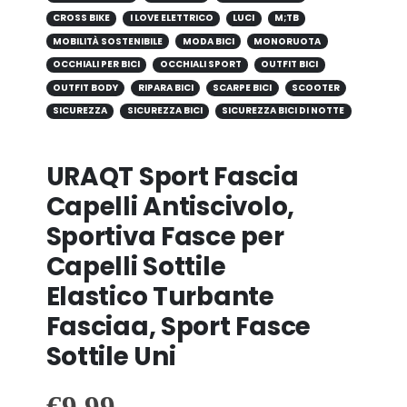
CROSS BIKE
I LOVE ELETTRICO
LUCI
M;TB
MOBILITÀ SOSTENIBILE
MODA BICI
MONORUOTA
OCCHIALI PER BICI
OCCHIALI SPORT
OUTFIT BICI
OUTFIT BODY
RIPARA BICI
SCARPE BICI
SCOOTER
SICUREZZA
SICUREZZA BICI
SICUREZZA BICI DI NOTTE
URAQT Sport Fascia
Capelli Antiscivolo,
Sportiva Fasce per
Capelli Sottile
Elastico Turbante
Fasciaa, Sport Fasce
Sottile Uni
€
9.99