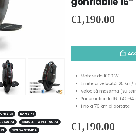
gonfiabile 16″
€
1,190.00
AC
Motore da 1000 W
Limite di velocità: 25 km/
Velocità massima (su terr
Pneumatici da 16" (40,64
fino a 70 km di portata
CHI BICI
BAMBINI
L SICURO
BICICLETTA RESTAURO
€
1,190.00
GIO
BICI DA STRADA