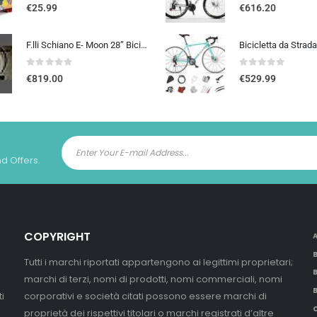
0
out of 5
0
out of 5
€
25.99
€
616.20
F.lli Schiano E- Moon 28” Bicicletta Elettrica da Città, Bici Elettrica con Pedalata Assistita 250W, City E-bike Unisex Adulto, Batteria Rimovibile 36V 13Ah, SHIMANO 7 velocità, Donna Uomo, Nero
0
out of 5
0
out of 5
€
819.00
€
529.99
nd Offers.
COPYRIGHT
Tutti i marchi riportati appartengono ai legittimi proprietari;
marchi di terzi, nomi di prodotti, nomi commerciali, nomi
i
corporativi e società citati possono essere marchi di
proprietà dei rispettivi titolari o marchi registrati d’altre