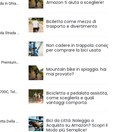
Amazon ti aiuta a scegliere!
KABON Bici da Strada in Ghiaia di Carbonio, Bicicletta con Telaio in Fibra di Carbonio T800 con Bicicletta da Corsa con Fr…
Biciletta come mezzo di
trasporto e divertimento
ALQPPM Bicicletta da Strada da 26 Pollici, Bici da 24 Velocità, Freno a Doppio Disco, Telaio in Acciaio ad Alto Tenore Di …
Non cadere in trappola: consigli
per comprare la bici usata
Chillaxx Bike Strada Premium City Bike da 26 e 28 pollici, bicicletta per ragazze, ragazzi, uomini e donne, cambio a 21 ma…
Mountain bike in spiaggia. hai
mai provato?
Bicicletta da Corsa 700C, Telaio in Acciaio con Cambio a 24/27/30 Marce, Bicicletta da Strada per Uomo Donna, Bici da Stra…
Bicicletta a pedalata assistita,
come sceglierla e quali
vantaggi comporta.
Bici da città: Noleggio o
MU 26 Pollici Bicicletta Della Strada, 24 Velocità Bici, Doppio Disco Freno, Acciaio Al Carbonio Telaio, Strada Biciclette…
Acquisto su Amazon? Scopri il
Modo più Semplice!