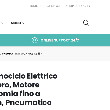
HOME
BICI NEWS
SHOP
LOG IN
O
MONO
ONLINE SUPPORT 24/7
, PNEUMATICO GONFIABILE 16″
ciclo Elettrico
ero, Motore
mia fino a
, Pneumatico