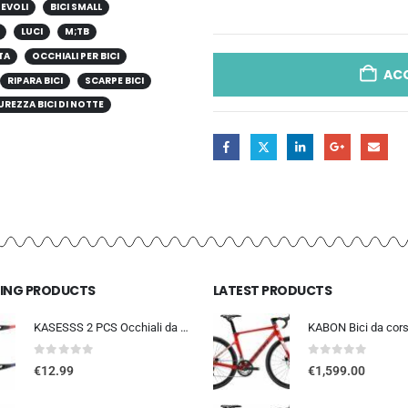
HEVOLI
BICI SMALL
LUCI
M;TB
TA
OCCHIALI PER BICI
AC
RIPARA BICI
SCARPE BICI
UREZZA BICI DI NOTTE
LING PRODUCTS
LATEST PRODUCTS
KASESSS 2 PCS Occhiali da Sole Sportivi, Occhiali da Ciclismo per Uomini Donne, Occhiali da Sole da Ciclismo, UV400 Occhiali
0
out of 5
0
out of 5
€
12.99
€
1,599.00