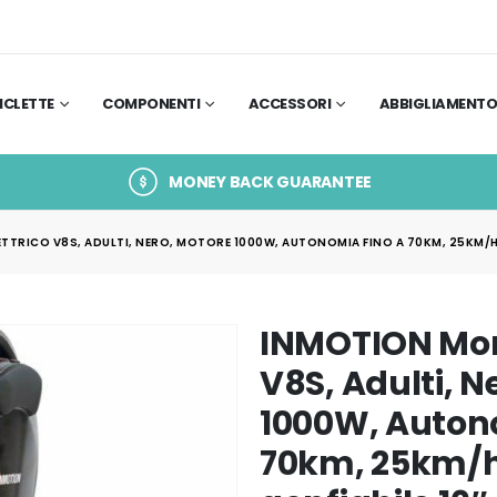
ICLETTE
COMPONENTI
ACCESSORI
ABBIGLIAMENT
MONEY BACK GUARANTEE
TRICO V8S, ADULTI, NERO, MOTORE 1000W, AUTONOMIA FINO A 70KM, 25KM/H
INMOTION Mono
V8S, Adulti, N
1000W, Autono
70km, 25km/h