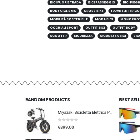
BICI FUORISTRADA
BICI PASSEGGIO
BICI PIEG
BODY CICLISMO
CROSS BIKE
I LOVE ELETTRICO
MOBILITÀ SOSTENIBILE
MODA BICI
MONORUO
OCCHIALI SPORT
OUTFIT BICI
OUTFIT BODY
SCOOTER
SICUREZZA
SICUREZZA BICI
SIC
RANDOM PRODUCTS
BEST SEL
Miyazaki Bicicletta Elettrica Pieghevole per Adulti – Ebike con Motore Brushless – Batteria Rimovibile 48V 14Ah – Bicicletta
0
out of 5
€
899.00