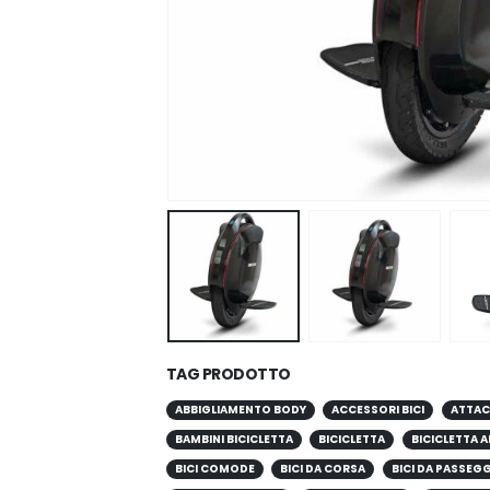
TAG PRODOTTO
ABBIGLIAMENTO BODY
ACCESSORI BICI
ATTAC
BAMBINI BICICLETTA
BICICLETTA
BICICLETTA A
BICI COMODE
BICI DA CORSA
BICI DA PASSEG