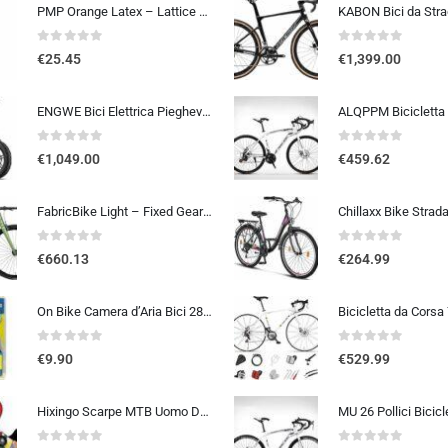
PMP Orange Latex – Lattice Liquido Sigillante Antiforatura per Coperture Tubeless MTB e STRADA. La Tua Assicurazione Contro l
0
out of 5
0
out of 5
€
25.45
€
1,399.00
ENGWE Bici Elettrica Pieghevole, Bicicletta Elettrica da 48V 13Ah Batteria Rimovibile, Autonomia di 50-120 km E-bike，20″×4.0″ Fat Tire 7 Velocità ebike da per Ogni Terreno
0
out of 5
0
out of 5
€
1,049.00
€
459.62
FabricBike Light – Fixed Gear bicicletta, Single Speed Fixie completa mozzo, Telaio in alluminio e forcella, ruote 28, 6 c…
0
out of 5
0
out of 5
€
660.13
€
264.99
On Bike Camera d’Aria Bici 28″ x 1 5/8 x 1 3/8 (700×35-42c) – E.T.R.T.O. 37-622, Alta Resistenza e Tenuta, Compatibile con Pn
0
out of 5
0
out of 5
€
9.90
€
529.99
Hixingo Scarpe MTB Uomo Donna, Graffiti Colorati Stampa Scarpe Mountain Bike Compatibili con Pedali SPD, Unisex Scarpe Ciclis