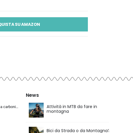
QUISTA SU AMAZON
News
Attività in MTB da fare in
KABON Bici da corsa carbonio, 700C bici da strada T800 Completamente carbonio con Shimano 105 R7000 22 velocità 8.1 KG Leg…
montagna
Bici da Strada o da Montagna?