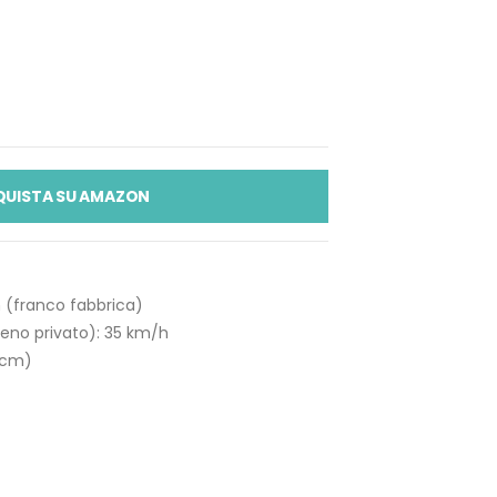
QUISTA SU AMAZON
h (franco fabbrica)
eno privato): 35 km/h
 cm)