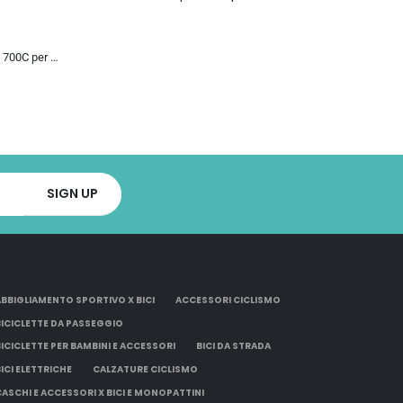
Bicicletta da Strada 700C per Uomo Donna, Bicicletta da Corsa con Freno a Disco 24/27/30 velocità, Telaio in Acciaio ad Al…
ABBIGLIAMENTO SPORTIVO X BICI
ACCESSORI CICLISMO
BICICLETTE DA PASSEGGIO
BICICLETTE PER BAMBINI E ACCESSORI
BICI DA STRADA
BICI ELETTRICHE
CALZATURE CICLISMO
CASCHI E ACCESSORI X BICI E MONOPATTINI