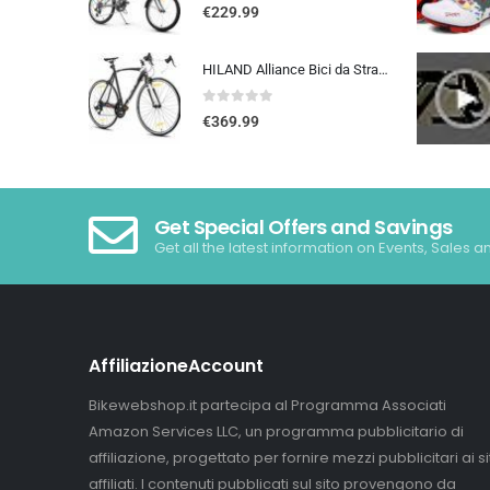
0
out of 5
€
229.99
HILAND Alliance Bici da Strada 28”, 14 Velocità, Telaio in Alluminio da 49/53/57 cm, 700C Bicicletta da Città e da Pendola…
0
out of 5
€
369.99
Get Special Offers and Savings
Get all the latest information on Events, Sales a
AffiliazioneAccount
Bikewebshop.it partecipa al Programma Associati
Amazon Services LLC, un programma pubblicitario di
affiliazione, progettato per fornire mezzi pubblicitari ai sit
affiliati. I contenuti pubblicati sul sito provengono da