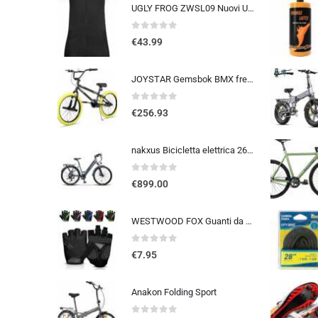
UGLY FROG ZWSL09 Nuovi Uomini Traspirante Primavera Autunno A Maniche Corta Ciclismo Body Skinsuit All’aperto Sportswear A…
0
out of 5
€
43.99
JOYSTAR Gemsbok BMX freestyle da 20/24 pollici per bambini dai 9 ai 14 anni, mountain bike da 20/24 pollici per bambini
0
out of 5
€
256.93
nakxus Bicicletta elettrica 26M208, bicicletta elettrica da 26″, da trekking, con batteria al litio da 36 V, 12,5 Ah, fino a 100 KM, motore da 250 W, compatibile con l’UE, colore: grigio
0
out of 5
€
899.00
WESTWOOD FOX Guanti da ciclismo per uomo e donna, guanti unisex con imbottitura in gel antiscivolo, traspiranti, con palmo pe
0
out of 5
€
7.95
Anakon Folding Sport