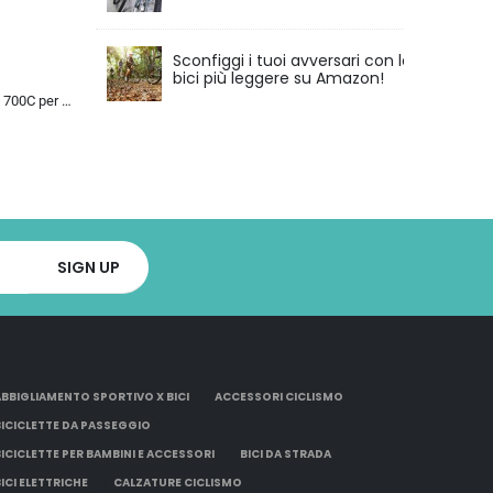
Sconfiggi i tuoi avversari con le
bici più leggere su Amazon!
Bicicletta da Strada 700C per Uomo Donna, Bicicletta da Corsa con Freno a Disco 24/27/30 velocità, Telaio in Acciaio ad Al…
ABBIGLIAMENTO SPORTIVO X BICI
ACCESSORI CICLISMO
BICICLETTE DA PASSEGGIO
BICICLETTE PER BAMBINI E ACCESSORI
BICI DA STRADA
BICI ELETTRICHE
CALZATURE CICLISMO