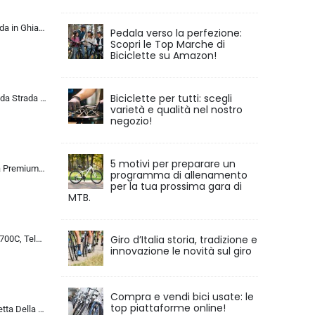
KABON Bici da Strada in Ghiaia di Carbonio, Bicicletta con Telaio in Fibra di Carbonio T800 con Bicicletta da Corsa con Fr…
Pedala verso la perfezione:
Scopri le Top Marche di
Biciclette su Amazon!
Biciclette per tutti: scegli
ALQPPM Bicicletta da Strada da 26 Pollici, Bici da 24 Velocità, Freno a Doppio Disco, Telaio in Acciaio ad Alto Tenore Di …
varietà e qualità nel nostro
negozio!
5 motivi per preparare un
Chillaxx Bike Strada Premium City Bike da 26 e 28 pollici, bicicletta per ragazze, ragazzi, uomini e donne, cambio a 21 ma…
programma di allenamento
per la tua prossima gara di
MTB.
Giro d’Italia storia, tradizione e
Bicicletta da Corsa 700C, Telaio in Acciaio con Cambio a 24/27/30 Marce, Bicicletta da Strada per Uomo Donna, Bici da Stra…
innovazione le novità sul giro
Compra e vendi bici usate: le
top piattaforme online!
MU 26 Pollici Bicicletta Della Strada, 24 Velocità Bici, Doppio Disco Freno, Acciaio Al Carbonio Telaio, Strada Biciclette…