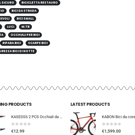
L SICURO
BICICLETTA RESTAURO
GIO
BICI DA STRADA
HEVOLI
BICI SMALL
LUCI
M;TB
TA
OCCHIALI PER BICI
RIPARA BICI
SCARPE BICI
UREZZA BICI DI NOTTE
LING PRODUCTS
LATEST PRODUCTS
KASESSS 2 PCS Occhiali da Sole Sportivi, Occhiali da Ciclismo per Uomini Donne, Occhiali da Sole da Ciclismo, UV400 Occhiali
0
out of 5
0
out of 5
€
12.99
€
1,599.00