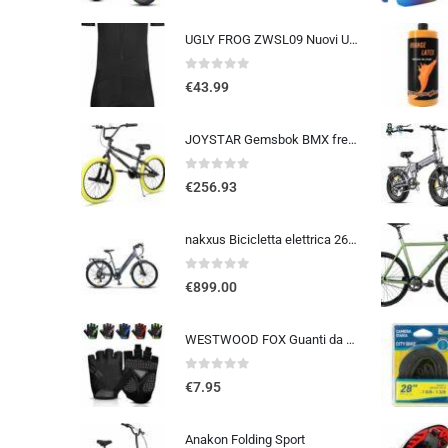
UGLY FROG ZWSL09 Nuovi Uomini Traspirante Primavera Autunno A Maniche Corta Ciclismo Body Skinsuit All’aperto Sportswear A…
0
out of 5
€
43.99
JOYSTAR Gemsbok BMX freestyle da 20/24 pollici per bambini dai 9 ai 14 anni, mountain bike da 20/24 pollici per bambini
0
out of 5
€
256.93
nakxus Bicicletta elettrica 26M208, bicicletta elettrica da 26″, da trekking, con batteria al litio da 36 V, 12,5 Ah, fino a 100 KM, motore da 250 W, compatibile con l’UE, colore: grigio
0
out of 5
€
899.00
WESTWOOD FOX Guanti da ciclismo per uomo e donna, guanti unisex con imbottitura in gel antiscivolo, traspiranti, con palmo pe
0
out of 5
€
7.95
Anakon Folding Sport