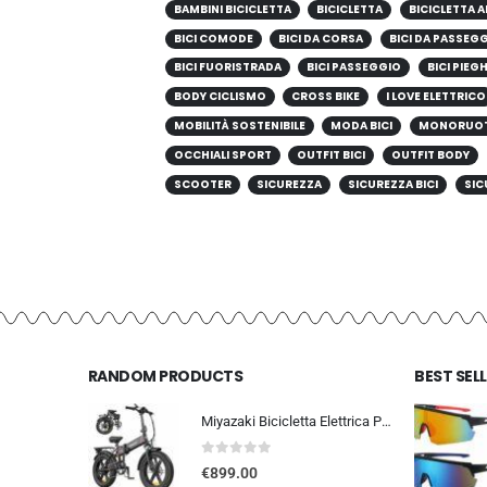
BAMBINI BICICLETTA
BICICLETTA
BICICLETTA A
BICI COMODE
BICI DA CORSA
BICI DA PASSEG
BICI FUORISTRADA
BICI PASSEGGIO
BICI PIEG
BODY CICLISMO
CROSS BIKE
I LOVE ELETTRICO
MOBILITÀ SOSTENIBILE
MODA BICI
MONORUO
OCCHIALI SPORT
OUTFIT BICI
OUTFIT BODY
SCOOTER
SICUREZZA
SICUREZZA BICI
SIC
RANDOM PRODUCTS
BEST SEL
Miyazaki Bicicletta Elettrica Pieghevole per Adulti – Ebike con Motore Brushless – Batteria Rimovibile 48V 14Ah – Bicicletta
0
out of 5
€
899.00