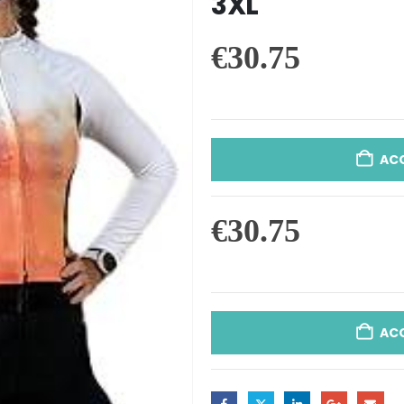
3XL
€
30.75
AC
€
30.75
AC