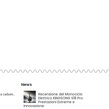
News
Recensione del Monociclo
KABON Bici da corsa carbonio, 700C bici da strada T800 Completamente carbonio con Shimano 105 R7000 22 velocità 8.1 KG Leg…
Elettrico KINGSONG S18 Pro:
Prestazioni Estreme e
Innovazione