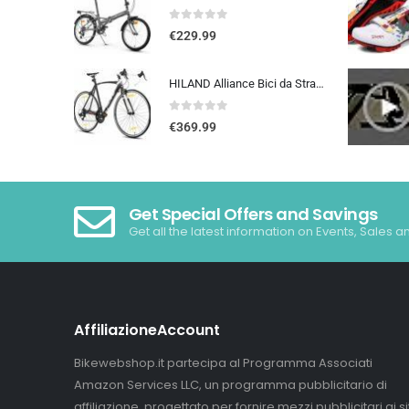
0
out of 5
€
229.99
HILAND Alliance Bici da Strada 28”, 14 Velocità, Telaio in Alluminio da 49/53/57 cm, 700C Bicicletta da Città e da Pendola…
0
out of 5
€
369.99
Get Special Offers and Savings
Get all the latest information on Events, Sales a
AffiliazioneAccount
Bikewebshop.it partecipa al Programma Associati
Amazon Services LLC, un programma pubblicitario di
affiliazione, progettato per fornire mezzi pubblicitari ai sit