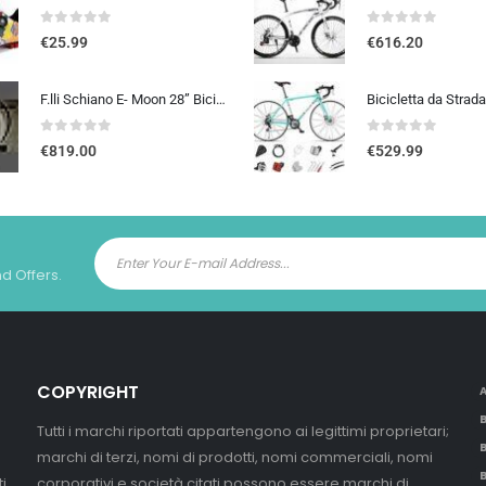
0
out of 5
0
out of 5
€
25.99
€
616.20
F.lli Schiano E- Moon 28” Bicicletta Elettrica da Città, Bici Elettrica con Pedalata Assistita 250W, City E-bike Unisex Adulto, Batteria Rimovibile 36V 13Ah, SHIMANO 7 velocità, Donna Uomo, Nero
0
out of 5
0
out of 5
€
819.00
€
529.99
nd Offers.
COPYRIGHT
Tutti i marchi riportati appartengono ai legittimi proprietari;
marchi di terzi, nomi di prodotti, nomi commerciali, nomi
i
corporativi e società citati possono essere marchi di