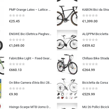
PMP Orange Latex – Lattice Liquido Sigillante Antiforatura per Coperture Tubeless MTB e STRADA. La Tua Assicurazione Contro l
0
out of 5
0
out of 5
€
25.45
€
1,399.00
ENGWE Bici Elettrica Pieghevole, Bicicletta Elettrica da 48V 13Ah Batteria Rimovibile, Autonomia di 50-120 km E-bike，20″×4.0″ Fat Tire 7 Velocità ebike da per Ogni Terreno
0
out of 5
0
out of 5
€
1,049.00
€
459.62
FabricBike Light – Fixed Gear bicicletta, Single Speed Fixie completa mozzo, Telaio in alluminio e forcella, ruote 28, 6 c…
0
out of 5
0
out of 5
€
660.13
€
264.99
On Bike Camera d’Aria Bici 28″ x 1 5/8 x 1 3/8 (700×35-42c) – E.T.R.T.O. 37-622, Alta Resistenza e Tenuta, Compatibile con Pn
0
out of 5
0
out of 5
€
9.90
€
529.99
Hixingo Scarpe MTB Uomo Donna, Graffiti Colorati Stampa Scarpe Mountain Bike Compatibili con Pedali SPD, Unisex Scarpe Ciclis