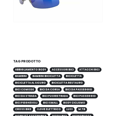
TAG PRODOTTO
ABBIGLIAMENTO BODY
ACCESSORI BICI
ATTACCHI BICI
BAMBINI
BAMBINI BICICLETTA
BICICLETTA
BICICLETTA AL SICURO
BICICLETTA RESTAURO
BICI COMODE
BICI DA CORSA
BICI DA PASSEGGIO
BICI DA STRADA
BICI FUORISTRADA
BICI PASSEGGIO
BICI PIEGHEVOLI
BICI SMALL
BODY CICLISMO
CROSS BIKE
I LOVE ELETTRICO
LUCI
M;TB
MOBILITÀ SOSTENIBILE
MODA BICI
MONORUOTA