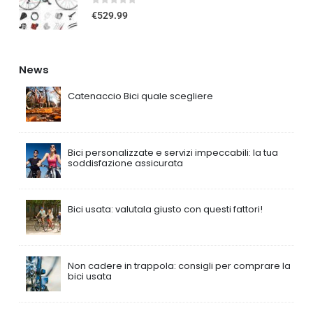
0
out of 5
€
529.99
News
Catenaccio Bici quale scegliere
Bici personalizzate e servizi impeccabili: la tua
soddisfazione assicurata
Bici usata: valutala giusto con questi fattori!
Non cadere in trappola: consigli per comprare la
bici usata