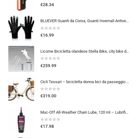
0
out of 5
€
28.34
BLUEVER Guanti da Corsa, Guanti Invernali Antivento Touchscreen Guanti Sportivi Caldi Antiscivolo Idrorepellenti per Uomo Don
0
out of 5
€
16.99
Licorne Bicicletta olandese Stella Bike, city bike da 24,26 e 28 pollici, adatta sia a uomini che a donne, con cambio a 21 marce, Bambina Donna, bianco, 26
0
out of 5
€
259.99
Cicli Tessari – bicicletta donna bici da passeggio city bike 26 cambio 6 velocita’ telaio basso cesto in vimini vintage con b
0
out of 5
€
319.00
Muc-Off All-Weather Chain Lube, 120 ml – Lubrificante Catena Bici Biodegradabile, Olio Catena Bici di Tutti i Tipi – Formulat
0
out of 5
€
17.98