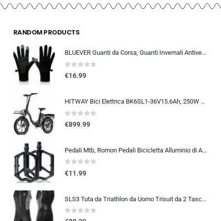
RANDOM PRODUCTS
BLUEVER Guanti da Corsa, Guanti Invernali Antivento Touchscreen Guanti Sportivi Caldi Antiscivolo Idrorepellenti per Uomo Don
0
out of 5
€
16.99
HITWAY Bici Elettrica BK6SL1-36V15.6Ah, 250W E Bike da 20 pollici, Autonomia 70-150km, 7 Velocità, Controllo APP, Pieghevo…
0
out of 5
€
899.99
Pedali Mtb, Romon Pedali Bicicletta Alluminio di Alta Qualità e Cuscinetto du Sigillato, Pedali Piatti 9/16 Lavorati a CNC co
0
out of 5
€
11.99
SLS3 Tuta da Triathlon da Uomo Trisuit da 2 Tasche FRT Ottima vestibilità e comodità | Progettato Tedesco 2019
0
out of 5