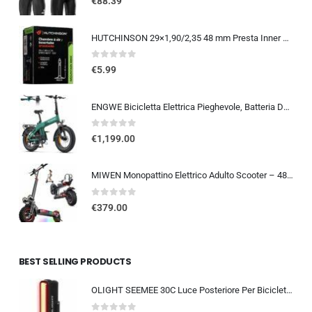
€
88.39
HUTCHINSON 29×1,90/2,35 48 mm Presta Inner Tube 2014
0
out of 5
€
5.99
ENGWE Bicicletta Elettrica Pieghevole, Batteria Da 48 V 13,5Ah Con Autonomia Fino A 120km, Sensore Di Coppia Con Freni Idraul
0
out of 5
€
1,199.00
MIWEN Monopattino Elettrico Adulto Scooter – 48V 18Ah 45-55KM di Autonomia monopattino elettrico adulti 11/10.5 Pollici mo…
0
out of 5
€
379.00
BEST SELLING PRODUCTS
OLIGHT SEEMEE 30C Luce Posteriore Per Bicicletta LED 30 LUMEN Torcia Bici Rossa 5 Modalità Impermeabile IPX6 TYPE-C Fanale Po