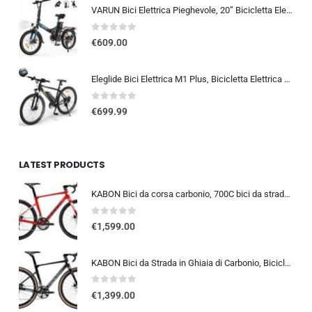
VARUN Bici Elettrica Pieghevole, 20” Bicicletta Elettrica Unisex, Batteria Rimovibile 48V 374.4Wh, Autonomia 70Km, 7 Velocit
0
out of 5
€
609.00
Eleglide Bici Elettrica M1 Plus, Bicicletta Elettrica 27,5″, Mountain Bike Elettrica, mtb elettrica Batteria Rimovibile 12,5 Ah, 21 Velocità, bicicletta elettrica pedalata assistita
0
out of 5
€
699.99
LATEST PRODUCTS
KABON Bici da corsa carbonio, 700C bici da strada T800 Completamente carbonio con Shimano 105 R7000 22 velocità 8.1 KG Leg…
0
out of 5
€
1,599.00
KABON Bici da Strada in Ghiaia di Carbonio, Bicicletta con Telaio in Fibra di Carbonio T800 con Bicicletta da Corsa con Fr…
0
out of 5
€
1,399.00