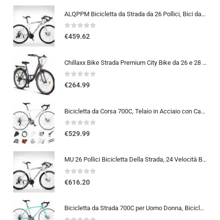
ALQPPM Bicicletta da Strada da 26 Pollici, Bici da 24 Velocità, Freno a Doppio Disco, Telaio in Acciaio ad Alto Tenore Di …
0
out of 5
€
459.62
Chillaxx Bike Strada Premium City Bike da 26 e 28 pollici, bicicletta per ragazze, ragazzi, uomini e donne, cambio a 21 ma…
0
out of 5
€
264.99
Bicicletta da Corsa 700C, Telaio in Acciaio con Cambio a 24/27/30 Marce, Bicicletta da Strada per Uomo Donna, Bici da Stra…
0
out of 5
€
529.99
MU 26 Pollici Bicicletta Della Strada, 24 Velocità Bici, Doppio Disco Freno, Acciaio Al Carbonio Telaio, Strada Biciclette…
0
out of 5
€
616.20
Bicicletta da Strada 700C per Uomo Donna, Bicicletta da Corsa con Freno a Disco 24/27/30 velocità, Telaio in Acciaio ad Al…