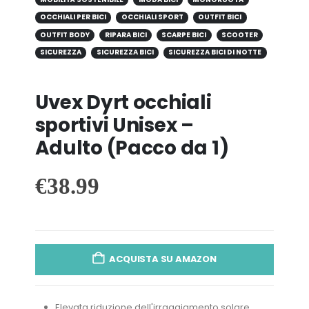
OCCHIALI PER BICI
OCCHIALI SPORT
OUTFIT BICI
OUTFIT BODY
RIPARA BICI
SCARPE BICI
SCOOTER
SICUREZZA
SICUREZZA BICI
SICUREZZA BICI DI NOTTE
Uvex Dyrt occhiali
sportivi Unisex –
Adulto (Pacco da 1)
€
38.99
ACQUISTA SU AMAZON
Elevata riduzione dell'irraggiamento solare