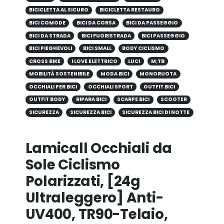
BICICLETTA AL SICURO
BICICLETTA RESTAURO
BICI COMODE
BICI DA CORSA
BICI DA PASSEGGIO
BICI DA STRADA
BICI FUORISTRADA
BICI PASSEGGIO
BICI PIEGHEVOLI
BICI SMALL
BODY CICLISMO
CROSS BIKE
I LOVE ELETTRICO
LUCI
M;TB
MOBILITÀ SOSTENIBILE
MODA BICI
MONORUOTA
OCCHIALI PER BICI
OCCHIALI SPORT
OUTFIT BICI
OUTFIT BODY
RIPARA BICI
SCARPE BICI
SCOOTER
SICUREZZA
SICUREZZA BICI
SICUREZZA BICI DI NOTTE
Lamicall Occhiali da
Sole Ciclismo
Polarizzati, [24g
Ultraleggero] Anti-
UV400, TR90-Telaio,