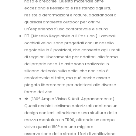
naso e orecchie. Questo materiale offre
eccezionale flessibilità e resistenza agli urti,
resiste a deformazioni e rotture, adattandosi a
qualsiasi ambiente outdoor per offrirvi
un'esperienza d'uso confortevole e sicura.
🚴‍♂️【Nasello Regolabile a 3 Posizioni】Lamicall
occhiali veloci sono progettati con un nasello
regolabile in 3 posizioni, che consente agli utenti
di regolarli liberamente per adattarli alla forma
del proprio naso. Le aste sono realizzate in
silicone delicato sulla pelle, che non solo è
confortevole al tatto, ma può anche essere
piegato liberamente per adattarsi alle diverse
forme del viso.
👁️【180° Ampio Visivo & Anti-Appannamento】
Questi occhiali ciclismo polarizzati adottano un
design con lenti cilindriche e una struttura della
mezza montatura in TR90, offrendo un campo
visivo quasi a 180° per una migliore
osservazione della strada. I fori di ventilazione