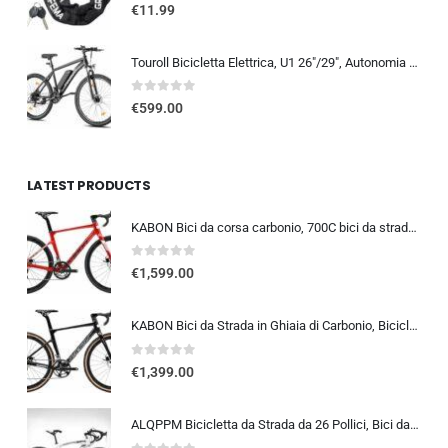
0
out of 5
€
11.99
Touroll Bicicletta Elettrica, U1 26″/29″, Autonomia di 65km, mountain bike elettrica, Motore 45 NM, Batteria Rimovibile 13Ah
0
out of 5
€
599.00
LATEST PRODUCTS
KABON Bici da corsa carbonio, 700C bici da strada T800 Completamente carbonio con Shimano 105 R7000 22 velocità 8.1 KG Leg…
0
out of 5
€
1,599.00
KABON Bici da Strada in Ghiaia di Carbonio, Bicicletta con Telaio in Fibra di Carbonio T800 con Bicicletta da Corsa con Fr…
0
out of 5
€
1,399.00
ALQPPM Bicicletta da Strada da 26 Pollici, Bici da 24 Velocità, Freno a Doppio Disco, Telaio in Acciaio ad Alto Tenore Di …