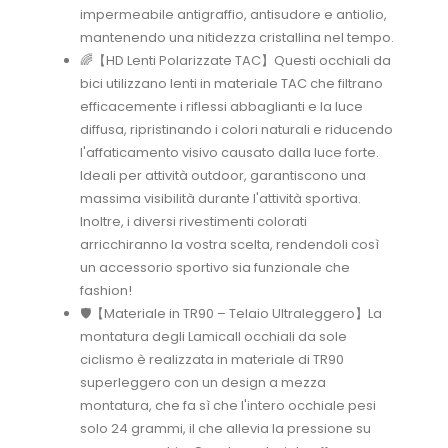
impermeabile antigraffio, antisudore e antiolio,
mantenendo una nitidezza cristallina nel tempo.
🌈【HD Lenti Polarizzate TAC】Questi occhiali da
bici utilizzano lenti in materiale TAC che filtrano
efficacemente i riflessi abbaglianti e la luce
diffusa, ripristinando i colori naturali e riducendo
l'affaticamento visivo causato dalla luce forte.
Ideali per attività outdoor, garantiscono una
massima visibilità durante l'attività sportiva.
Inoltre, i diversi rivestimenti colorati
arricchiranno la vostra scelta, rendendoli così
un accessorio sportivo sia funzionale che
fashion!
🛡️【Materiale in TR90 – Telaio Ultraleggero】La
montatura degli Lamicall occhiali da sole
ciclismo è realizzata in materiale di TR90
superleggero con un design a mezza
montatura, che fa sì che l'intero occhiale pesi
solo 24 grammi, il che allevia la pressione su