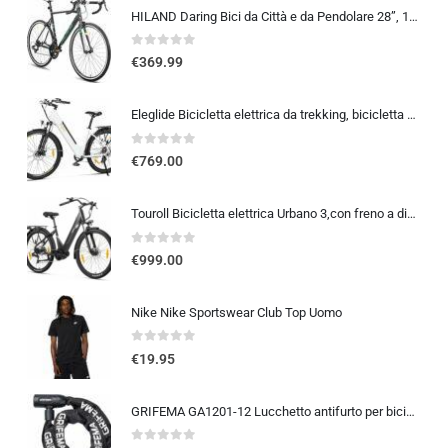
HILAND Daring Bici da Città e da Pendolare 28”, 14 Velocità, Telaio in Alluminio da 49/53/57 cm, 700C Bicicletta Stradale …
0
out of 5
€
369.99
Eleglide Bicicletta elettrica da trekking, bicicletta elettrica T1 Step-Thru, 27,5″, bici da trekking, E-Citybike con batt…
0
out of 5
€
769.00
Touroll Bicicletta elettrica Urbano 3,con freno a disco idraulico, Motore Centrale 70 NM, Batteria Rimovibile 13Ah, Autonomia
0
out of 5
€
999.00
Nike Nike Sportswear Club Top Uomo
0
out of 5
€
19.95
GRIFEMA GA1201-12 Lucchetto antifurto per bicicletta con chiave, lucchetto a catena per biciclette, moto, scooter, 120 cm, ne