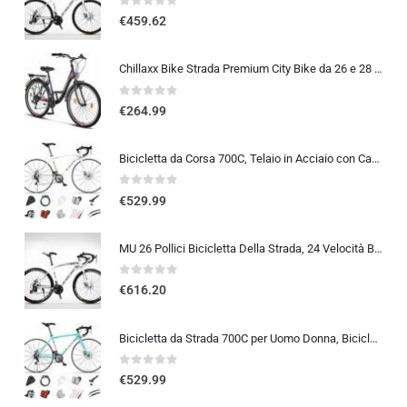
0
out of 5
€
459.62
Chillaxx Bike Strada Premium City Bike da 26 e 28 pollici, bicicletta per ragazze, ragazzi, uomini e donne, cambio a 21 ma…
0
out of 5
€
264.99
Bicicletta da Corsa 700C, Telaio in Acciaio con Cambio a 24/27/30 Marce, Bicicletta da Strada per Uomo Donna, Bici da Stra…
0
out of 5
€
529.99
MU 26 Pollici Bicicletta Della Strada, 24 Velocità Bici, Doppio Disco Freno, Acciaio Al Carbonio Telaio, Strada Biciclette…
0
out of 5
€
616.20
Bicicletta da Strada 700C per Uomo Donna, Bicicletta da Corsa con Freno a Disco 24/27/30 velocità, Telaio in Acciaio ad Al…
0
out of 5
€
529.99