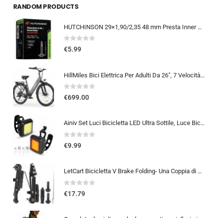
RANDOM PRODUCTS
HUTCHINSON 29×1,90/2,35 48 mm Presta Inner Tube 2014
0
out of 5
€
5.99
HillMiles Bici Elettrica Per Adulti Da 26″, 7 Velocità Bicicletta Elettrica da 36V 13Ah Batteria Rimovibile, 25km/h & Auto…
0
out of 5
€
699.00
Ainiv Set Luci Bicicletta LED Ultra Sottile, Luce Bici Anteriore e Posteriore, USB Ricaricabile Luci Bicicletta, Illuminazion
0
out of 5
€
9.99
LetCart Bicicletta V Brake Folding- Una Coppia di Parti in Lega di Alluminio ad Alta Resistenza Pieghevole Nero Braccio Lungo
0
out of 5
€
17.79