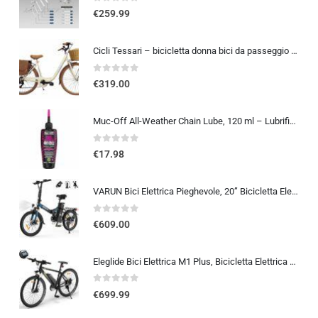
0
out of 5
€
259.99
Cicli Tessari – bicicletta donna bici da passeggio city bike 26 cambio 6 velocita’ telaio basso cesto in vimini vintage con b
0
out of 5
€
319.00
Muc-Off All-Weather Chain Lube, 120 ml – Lubrificante Catena Bici Biodegradabile, Olio Catena Bici di Tutti i Tipi – Formulat
0
out of 5
€
17.98
VARUN Bici Elettrica Pieghevole, 20” Bicicletta Elettrica Unisex, Batteria Rimovibile 48V 374.4Wh, Autonomia 70Km, 7 Velocit
0
out of 5
€
609.00
Eleglide Bici Elettrica M1 Plus, Bicicletta Elettrica 27,5″, Mountain Bike Elettrica, mtb elettrica Batteria Rimovibile 12,5 Ah, 21 Velocità, bicicletta elettrica pedalata assistita
0
out of 5
€
699.99