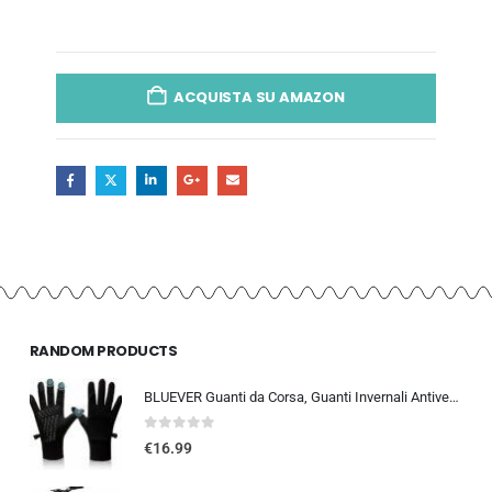
ACQUISTA SU AMAZON
RANDOM PRODUCTS
BLUEVER Guanti da Corsa, Guanti Invernali Antivento Touchscreen Guanti Sportivi Caldi Antiscivolo Idrorepellenti per Uomo Don
0
out of 5
€
16.99