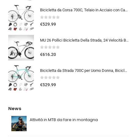
Bicicletta da Corsa 700C, Telaio in Acciaio con Cambio a 24/27/30 Marce, Bicicletta da Strada per Uomo Donna, Bici da Stra…
0
out of 5
€
529.99
MU 26 Pollici Bicicletta Della Strada, 24 Velocità Bici, Doppio Disco Freno, Acciaio Al Carbonio Telaio, Strada Biciclette…
0
out of 5
€
616.20
Bicicletta da Strada 700C per Uomo Donna, Bicicletta da Corsa con Freno a Disco 24/27/30 velocità, Telaio in Acciaio ad Al…
0
out of 5
€
529.99
News
Attività in MTB da fare in montagna