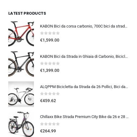
LATEST PRODUCTS
KABON Bici da corsa carbonio, 700C bici da strada T800 Completamente carbonio con Shimano 105 R7000 22 velocità 8.1 KG Leg…
0
out of 5
€
1,599.00
KABON Bici da Strada in Ghiaia di Carbonio, Bicicletta con Telaio in Fibra di Carbonio T800 con Bicicletta da Corsa con Fr…
0
out of 5
€
1,399.00
ALQPPM Bicicletta da Strada da 26 Pollici, Bici da 24 Velocità, Freno a Doppio Disco, Telaio in Acciaio ad Alto Tenore Di …
0
out of 5
€
459.62
Chillaxx Bike Strada Premium City Bike da 26 e 28 pollici, bicicletta per ragazze, ragazzi, uomini e donne, cambio a 21 ma…
0
out of 5
€
264.99