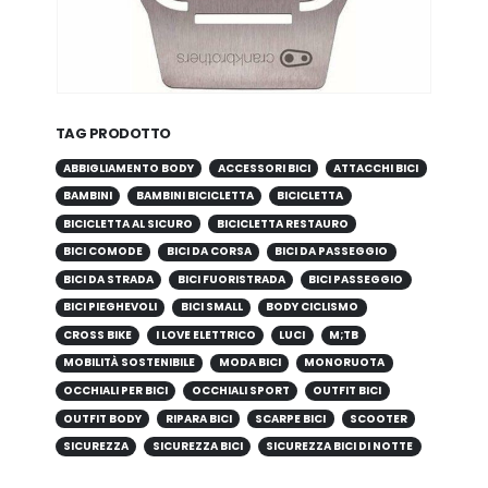
TAG PRODOTTO
ABBIGLIAMENTO BODY
ACCESSORI BICI
ATTACCHI BICI
BAMBINI
BAMBINI BICICLETTA
BICICLETTA
BICICLETTA AL SICURO
BICICLETTA RESTAURO
BICI COMODE
BICI DA CORSA
BICI DA PASSEGGIO
BICI DA STRADA
BICI FUORISTRADA
BICI PASSEGGIO
BICI PIEGHEVOLI
BICI SMALL
BODY CICLISMO
CROSS BIKE
I LOVE ELETTRICO
LUCI
M;TB
MOBILITÀ SOSTENIBILE
MODA BICI
MONORUOTA
OCCHIALI PER BICI
OCCHIALI SPORT
OUTFIT BICI
OUTFIT BODY
RIPARA BICI
SCARPE BICI
SCOOTER
SICUREZZA
SICUREZZA BICI
SICUREZZA BICI DI NOTTE