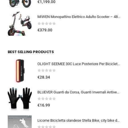
€
1,199.00
MIWEN Monopattino Elettrico Adulto Scooter – 48V 18Ah 45-55KM di Autonomia monopattino elettrico adulti 11/10.5 Pollici mo…
0
out of 5
€
379.00
BEST SELLING PRODUCTS
OLIGHT SEEMEE 30C Luce Posteriore Per Bicicletta LED 30 LUMEN Torcia Bici Rossa 5 Modalità Impermeabile IPX6 TYPE-C Fanale Po
0
out of 5
€
28.34
BLUEVER Guanti da Corsa, Guanti Invernali Antivento Touchscreen Guanti Sportivi Caldi Antiscivolo Idrorepellenti per Uomo Don
0
out of 5
€
16.99
Licorne Bicicletta olandese Stella Bike, city bike da 24,26 e 28 pollici, adatta sia a uomini che a donne, con cambio a 21 marce, Bambina Donna, bianco, 26