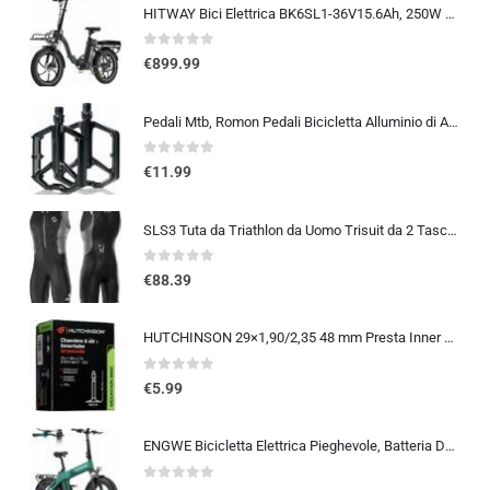
HITWAY Bici Elettrica BK6SL1-36V15.6Ah, 250W E Bike da 20 pollici, Autonomia 70-150km, 7 Velocità, Controllo APP, Pieghevo…
0
out of 5
€
899.99
Pedali Mtb, Romon Pedali Bicicletta Alluminio di Alta Qualità e Cuscinetto du Sigillato, Pedali Piatti 9/16 Lavorati a CNC co
0
out of 5
€
11.99
SLS3 Tuta da Triathlon da Uomo Trisuit da 2 Tasche FRT Ottima vestibilità e comodità | Progettato Tedesco 2019
0
out of 5
€
88.39
HUTCHINSON 29×1,90/2,35 48 mm Presta Inner Tube 2014
0
out of 5
€
5.99
ENGWE Bicicletta Elettrica Pieghevole, Batteria Da 48 V 13,5Ah Con Autonomia Fino A 120km, Sensore Di Coppia Con Freni Idraul
0
out of 5