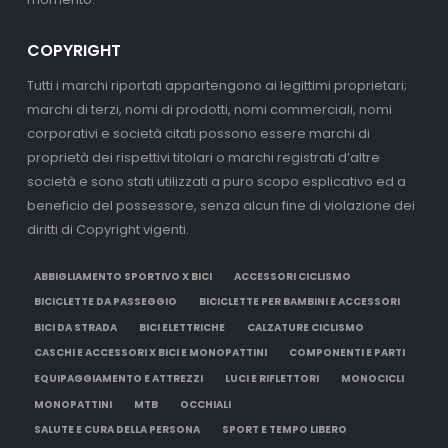
COPYRIGHT
Tutti i marchi riportati appartengono ai legittimi proprietari;
marchi di terzi, nomi di prodotti, nomi commerciali, nomi
corporativi e società citati possono essere marchi di
proprietà dei rispettivi titolari o marchi registrati d’altre
società e sono stati utilizzati a puro scopo esplicativo ed a
beneficio del possessore, senza alcun fine di violazione dei
diritti di Copyright vigenti.
ABBIGLIAMENTO SPORTIVO X BICI
ACCESSORI CICLISMO
BICICLETTE DA PASSEGGIO
BICICLETTE PER BAMBINI E ACCESSORI
BICI DA STRADA
BICI ELETTRICHE
CALZATURE CICLISMO
CASCHI E ACCESSORI X BICI E MONOPATTINI
COMPONENTI E PARTI
EQUIPAGGIAMENTO E ATTREZZI
LUCI E RIFLETTORI
MONOCICLI
MONOPATTINI
MTB
OCCHIALI
SALUTE E CURA DELLA PERSONA
SPORT E TEMPO LIBERO