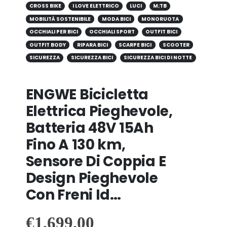
CROSS BIKE
I LOVE ELETTRICO
LUCI
M;TB
MOBILITÀ SOSTENIBILE
MODA BICI
MONORUOTA
OCCHIALI PER BICI
OCCHIALI SPORT
OUTFIT BICI
OUTFIT BODY
RIPARA BICI
SCARPE BICI
SCOOTER
SICUREZZA
SICUREZZA BICI
SICUREZZA BICI DI NOTTE
ENGWE Bicicletta
Elettrica Pieghevole,
Batteria 48V 15Ah
Fino A 130 km,
Sensore Di Coppia E
Design Pieghevole
Con Freni Id…
€
1,699.00