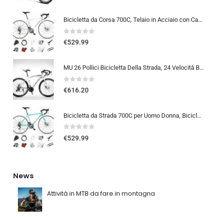
Bicicletta da Corsa 700C, Telaio in Acciaio con Cambio a 24/27/30 Marce, Bicicletta da Strada per Uomo Donna, Bici da Stra…
0
out of 5
€
529.99
MU 26 Pollici Bicicletta Della Strada, 24 Velocità Bici, Doppio Disco Freno, Acciaio Al Carbonio Telaio, Strada Biciclette…
0
out of 5
€
616.20
Bicicletta da Strada 700C per Uomo Donna, Bicicletta da Corsa con Freno a Disco 24/27/30 velocità, Telaio in Acciaio ad Al…
0
out of 5
€
529.99
News
Attività in MTB da fare in montagna