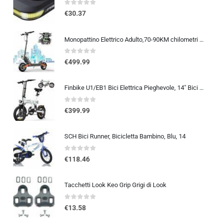
0
out of 5
€
30.37
Monopattino Elettrico Adulto,70-90KM chilometri Capacità Della Batteria 48V 26Ah,Carico Massimo 150 kg, Pneumatici Da 10 Pollici, Mezzo pieghevole per spostamenti su lunghe distanze
0
out of 5
€
499.99
Finbike U1/EB1 Bici Elettrica Pieghevole, 14″ Bici Elettrica da 280.8 WH Batteria, Autonomia di 40 KM, Motore 250W, E-Bike…
0
out of 5
€
399.99
SCH Bici Runner, Bicicletta Bambino, Blu, 14
0
out of 5
€
118.46
Tacchetti Look Keo Grip Grigi di Look
0
out of 5
€
13.58