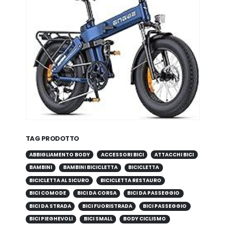
TAG PRODOTTO
ABBIGLIAMENTO BODY
ACCESSORI BICI
ATTACCHI BICI
BAMBINI
BAMBINI BICICLETTA
BICICLETTA
BICICLETTA AL SICURO
BICICLETTA RESTAURO
BICI COMODE
BICI DA CORSA
BICI DA PASSEGGIO
BICI DA STRADA
BICI FUORISTRADA
BICI PASSEGGIO
BICI PIEGHEVOLI
BICI SMALL
BODY CICLISMO