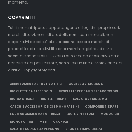
momento.
COPYRIGHT
Tutti i marchi riportati appartengono ai legittimi proprietari;
marchi di terzi, nomi di prodotti, nomi commerciali, nomi
corporativi e società citati possono essere marchi di
proprietà dei rispettivi titolari o marchi registrati d’altre
società e sono stati utilizzati a puro scopo esplicativo ed a
beneficio del possessore, senza alcun fine di violazione dei
diritti di Copyright vigenti.
ABBIGLIAMENTO SPORTIVO X BICI
ACCESSORI CICLISMO
BICICLETTE DA PASSEGGIO
BICICLETTE PER BAMBINI E ACCESSORI
BICI DA STRADA
BICI ELETTRICHE
CALZATURE CICLISMO
CASCHI E ACCESSORI X BICI E MONOPATTINI
COMPONENTI E PARTI
EQUIPAGGIAMENTO E ATTREZZI
LUCI E RIFLETTORI
MONOCICLI
MONOPATTINI
MTB
OCCHIALI
SALUTE E CURA DELLA PERSONA
SPORT E TEMPO LIBERO