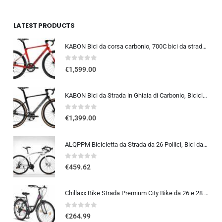
LATEST PRODUCTS
KABON Bici da corsa carbonio, 700C bici da strada T800 Completamente carbonio con Shimano 105 R7000 22 velocità 8.1 KG Leg…
0
out of 5
€
1,599.00
KABON Bici da Strada in Ghiaia di Carbonio, Bicicletta con Telaio in Fibra di Carbonio T800 con Bicicletta da Corsa con Fr…
0
out of 5
€
1,399.00
ALQPPM Bicicletta da Strada da 26 Pollici, Bici da 24 Velocità, Freno a Doppio Disco, Telaio in Acciaio ad Alto Tenore Di …
0
out of 5
€
459.62
Chillaxx Bike Strada Premium City Bike da 26 e 28 pollici, bicicletta per ragazze, ragazzi, uomini e donne, cambio a 21 ma…
0
out of 5
€
264.99