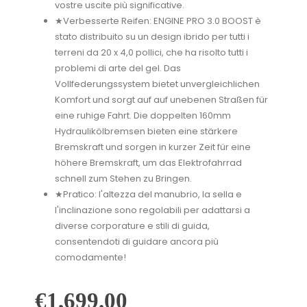
vostre uscite più significative.
★Verbesserte Reifen: ENGINE PRO 3.0 BOOST è
stato distribuito su un design ibrido per tutti i
terreni da 20 x 4,0 pollici, che ha risolto tutti i
problemi di arte del gel. Das
Vollfederungssystem bietet unvergleichlichen
Komfort und sorgt auf auf unebenen Straßen für
eine ruhige Fahrt. Die doppelten 160mm
Hydraulikölbremsen bieten eine stärkere
Bremskraft und sorgen in kurzer Zeit für eine
höhere Bremskraft, um das Elektrofahrrad
schnell zum Stehen zu Bringen.
★Pratico: l'altezza del manubrio, la sella e
l'inclinazione sono regolabili per adattarsi a
diverse corporature e stili di guida,
consentendoti di guidare ancora più
comodamente!
€
1,699.00