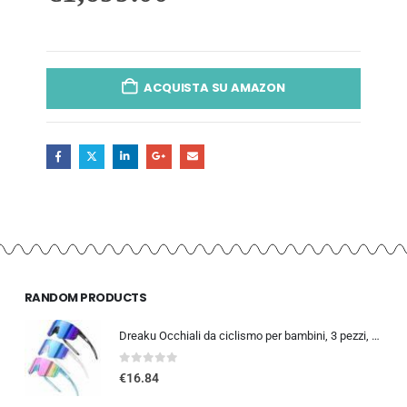
ACQUISTA SU AMAZON
RANDOM PRODUCTS
Dreaku Occhiali da ciclismo per bambini, 3 pezzi, occhiali sportivi per bambini, protezione UV400, polarizzati, antivento, pe
0
out of 5
€
16.84