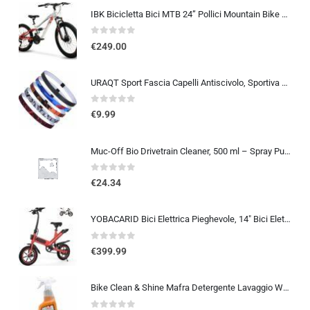
IBK Bicicletta Bici MTB 24” Pollici Mountain Bike BIAMMORTIZZATA Ragazzo Cambio 21 Velocità Freni a Disco
0
out of 5
€
249.00
URAQT Sport Fascia Capelli Antiscivolo, Sportiva Fasce per Capelli Sottile Elastico Turbante Fasciaa, Sport Fasce Sottile Uni
0
out of 5
€
9.99
Muc-Off Bio Drivetrain Cleaner, 500 ml – Spray Pulisci Catena Bici e Sgrassatore Catena Bici – Efficace e Biodegradabile – Pe
0
out of 5
€
24.34
YOBACARID Bici Elettrica Pieghevole, 14″ Bici Elettrica da 250W Motore 36V 10.4AH Batteria, Autonomia di 45 KM Bici Pieghe…
0
out of 5
€
399.99
Bike Clean & Shine Mafra Detergente Lavaggio Waterless Senza Acqua per Moto, Scooter, Bici e Monopattini, Lavaggio a Secco, P