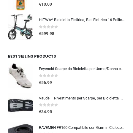
0
out of 5
€
10.00
HITWAY Bicicletta Elettrica, Bici Elettrica 16 Pollici, Pieghevole E BIKE Batteria 36V/7,8Ah, Motore 250W, Massima 25km/h,…
0
out of 5
€
599.98
BEST SELLING PRODUCTS
Feyenold Scarpe da Bicicletta per Uomo/Donna compatibili con Peloton,Compatibile con l’installazione Look &SPD SPD-SL Lock Tr
0
out of 5
€
56.99
Vaude – Rivestimento per Scarpe, per Bicicletta, Gaiter
0
out of 5
€
34.95
RAVEMEN FR160 Compatibile con Garmin Ciclocomputer, 6 modalità di illuminazione Ciclismo Accessori per Luce Lampeggiante di a