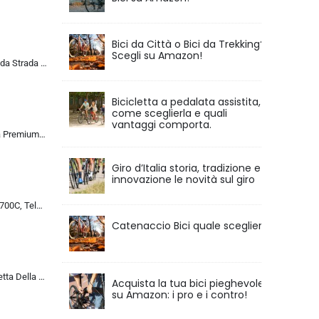
Bici da Città o Bici da Trekking?
Scegli su Amazon!
ALQPPM Bicicletta da Strada da 26 Pollici, Bici da 24 Velocità, Freno a Doppio Disco, Telaio in Acciaio ad Alto Tenore Di …
Bicicletta a pedalata assistita,
come sceglierla e quali
vantaggi comporta.
Chillaxx Bike Strada Premium City Bike da 26 e 28 pollici, bicicletta per ragazze, ragazzi, uomini e donne, cambio a 21 ma…
Giro d’Italia storia, tradizione e
innovazione le novità sul giro
Bicicletta da Corsa 700C, Telaio in Acciaio con Cambio a 24/27/30 Marce, Bicicletta da Strada per Uomo Donna, Bici da Stra…
Catenaccio Bici quale scegliere
MU 26 Pollici Bicicletta Della Strada, 24 Velocità Bici, Doppio Disco Freno, Acciaio Al Carbonio Telaio, Strada Biciclette…
Acquista la tua bici pieghevole
su Amazon: i pro e i contro!