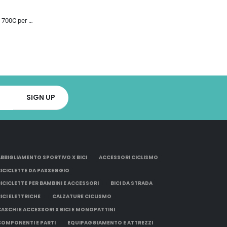
Bicicletta da Strada 700C per Uomo Donna, Bicicletta da Corsa con Freno a Disco 24/27/30 velocità, Telaio in Acciaio ad Al…
ABBIGLIAMENTO SPORTIVO X BICI
ACCESSORI CICLISMO
BICICLETTE DA PASSEGGIO
BICICLETTE PER BAMBINI E ACCESSORI
BICI DA STRADA
BICI ELETTRICHE
CALZATURE CICLISMO
CASCHI E ACCESSORI X BICI E MONOPATTINI
COMPONENTI E PARTI
EQUIPAGGIAMENTO E ATTREZZI