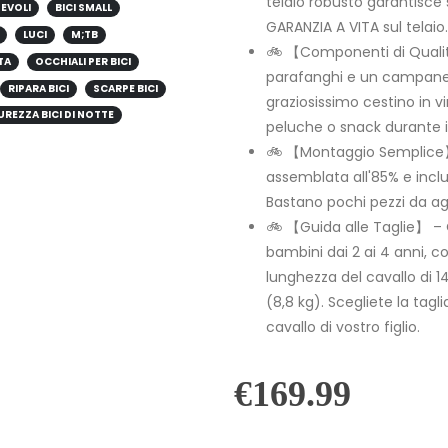
telaio robusto garantisce 
HEVOLI
BICI SMALL
GARANZIA A VITA sul telaio.
LUCI
M;TB
🚲 【Componenti di Qualit
TA
OCCHIALI PER BICI
parafanghi e un campanello
RIPARA BICI
SCARPE BICI
graziosissimo cestino in v
UREZZA BICI DI NOTTE
peluche o snack durante i 
🚲 【Montaggio Semplice】 –
assemblata all'85% e inclu
Bastano pochi pezzi da agg
🚲 【Guida alle Taglie】 – Q
bambini dai 2 ai 4 anni, 
lunghezza del cavallo di 1
(8,8 kg). Scegliete la tagli
cavallo di vostro figlio.
€
169.99