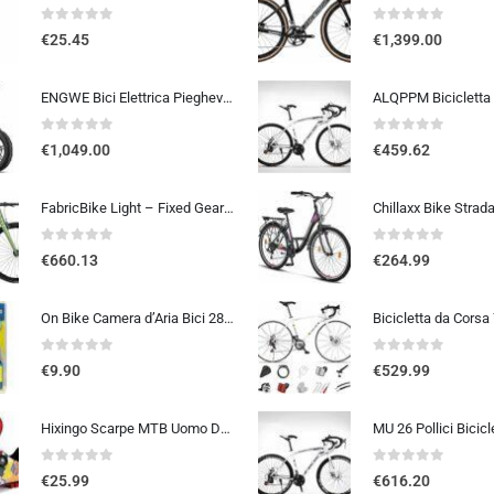
0
out of 5
0
out of 5
€
25.45
€
1,399.00
ENGWE Bici Elettrica Pieghevole, Bicicletta Elettrica da 48V 13Ah Batteria Rimovibile, Autonomia di 50-120 km E-bike，20″×4.0″ Fat Tire 7 Velocità ebike da per Ogni Terreno
0
out of 5
0
out of 5
€
1,049.00
€
459.62
FabricBike Light – Fixed Gear bicicletta, Single Speed Fixie completa mozzo, Telaio in alluminio e forcella, ruote 28, 6 c…
0
out of 5
0
out of 5
€
660.13
€
264.99
On Bike Camera d’Aria Bici 28″ x 1 5/8 x 1 3/8 (700×35-42c) – E.T.R.T.O. 37-622, Alta Resistenza e Tenuta, Compatibile con Pn
0
out of 5
0
out of 5
€
9.90
€
529.99
Hixingo Scarpe MTB Uomo Donna, Graffiti Colorati Stampa Scarpe Mountain Bike Compatibili con Pedali SPD, Unisex Scarpe Ciclis
0
out of 5
0
out of 5
€
25.99
€
616.20