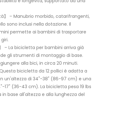
stabilità e longevità, supportato da una
à】 – Manubrio morbido, catarifrangenti,
 sono inclusi nella dotazione. Il
imini permette ai bambini di trasportare
giri.
 La bicicletta per bambini arriva già
de gli strumenti di montaggio di base.
iungere alla bici, in circa 20 minuti.
uesta bicicletta da 12 pollici è adatta a
con un'altezza di 34"-38" (86-97 cm) e una
4"-17" (36-43 cm). La bicicletta pesa 19 lbs
a in base all'altezza e alla lunghezza del