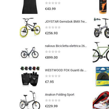
0
out of 5
€
43.99
JOYSTAR Gemsbok BMX freestyle da 20/24 pollici per bambini dai 9 ai 14 anni, mountain bike da 20/24 pollici per bambini
0
out of 5
€
256.93
nakxus Bicicletta elettrica 26M208, bicicletta elettrica da 26″, da trekking, con batteria al litio da 36 V, 12,5 Ah, fino a 100 KM, motore da 250 W, compatibile con l’UE, colore: grigio
0
out of 5
€
899.00
WESTWOOD FOX Guanti da ciclismo per uomo e donna, guanti unisex con imbottitura in gel antiscivolo, traspiranti, con palmo pe
0
out of 5
€
7.95
Anakon Folding Sport
0
out of 5
€
229.99