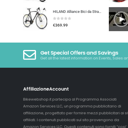
HILAND Alliance Bici da Strada 28”, 14 Velocità, Telaio in Alluminio da 49/53/57 cm, 700C Bicicletta da Città e da Pendola…
0
out of 5
€
369.99
Get Special Offers and Savings
Get all the latest information on Events, Sales a
AffiliazioneAccount
Bikewebshop.it partecipa al Programma Associati
Amazon Services LLC, un programma pubblicitario di
affiliazione, progettato per fornire mezzi pubblicitari ai sit
affiliati. I contenuti pubblicati sul sito provengono da
Amazon Services LLC. Questi contenuti sono forniti “cosi’