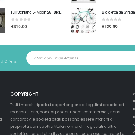
F.lli Schiano E- Moon 28” Bicicletta Elettrica da Città, Bici Elettrica con Pedalata Assistita 250W, City E-bike Unisex Adulto, Batteria Rimovibile 36V 13Ah, SHIMANO 7 velocità, Donna Uomo, Nero
0
out of 5
0
out of 5
€
819.00
€
529.99
nd Offers.
COPYRIGHT
Tutti i marchi riportati appartengono ai legittimi proprietari;
marchi di terzi, nomi di prodotti, nomi commerciali, nomi
i
corporativi e società citati possono essere marchi di
proprietà dei rispettivi titolari o marchi registrati d’altre
società e sono stati utilizzati a puro scopo esplicativo ed a