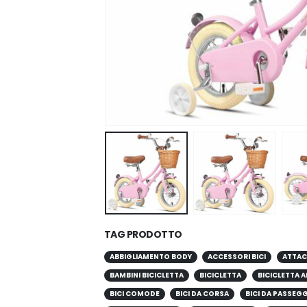
TAG PRODOTTO
ABBIGLIAMENTO BODY
ACCESSORI BICI
ATTAC
BAMBINI BICICLETTA
BICICLETTA
BICICLETTA A
BICI COMODE
BICI DA CORSA
BICI DA PASSEG