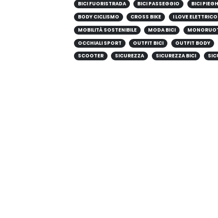
BICI FUORISTRADA
BICI PASSEGGIO
BICI PIEG
BODY CICLISMO
CROSS BIKE
I LOVE ELETTRICO
MOBILITÀ SOSTENIBILE
MODA BICI
MONORUO
OCCHIALI SPORT
OUTFIT BICI
OUTFIT BODY
SCOOTER
SICUREZZA
SICUREZZA BICI
SIC