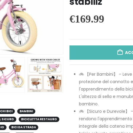
stabiliz
€
169.99
AC
🚲 【Per Bambini】 – Leve de
protezione del cannotto e 
l'apprendimento della bici
L'altezza di sella e manubri
bambino.
🚲 【Sicuro e Durevole】 – 
CHI BICI
BAMBINI
rendono l'apprendimento p
L SICURO
BICICLETTA RESTAURO
integrale della catena imp
GIO
BICI DA STRADA