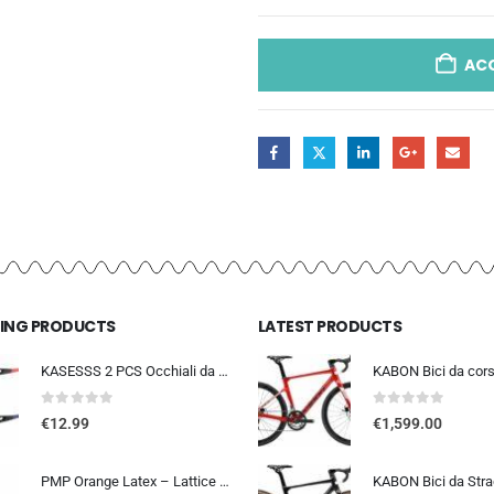
AC
LING PRODUCTS
LATEST PRODUCTS
KASESSS 2 PCS Occhiali da Sole Sportivi, Occhiali da Ciclismo per Uomini Donne, Occhiali da Sole da Ciclismo, UV400 Occhiali
0
out of 5
0
out of 5
€
12.99
€
1,599.00
PMP Orange Latex – Lattice Liquido Sigillante Antiforatura per Coperture Tubeless MTB e STRADA. La Tua Assicurazione Contro l