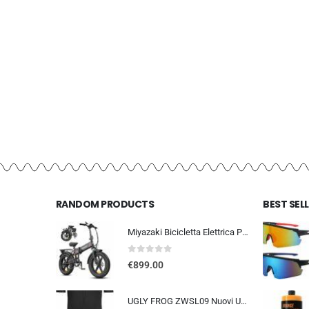
RANDOM PRODUCTS
BEST SEL
Miyazaki Bicicletta Elettrica Pieghevole per Adulti – Ebike con Motore Brushless – Batteria Rimovibile 48V 14Ah – Bicicletta
0
out of 5
€
899.00
UGLY FROG ZWSL09 Nuovi Uomini Traspirante Primavera Autunno A Maniche Corta Ciclismo Body Skinsuit All’aperto Sportswear A…