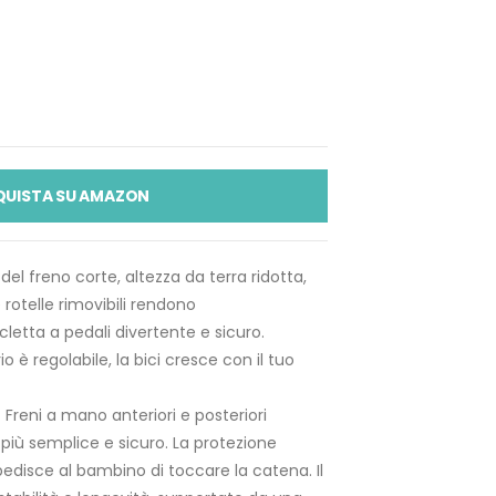
QUISTA SU AMAZON
l freno corte, altezza da terra ridotta,
rotelle rimovibili rendono
cletta a pedali divertente e sicuro.
o è regolabile, la bici cresce con il tuo
Freni a mano anteriori e posteriori
iù semplice e sicuro. La protezione
edisce al bambino di toccare la catena. Il