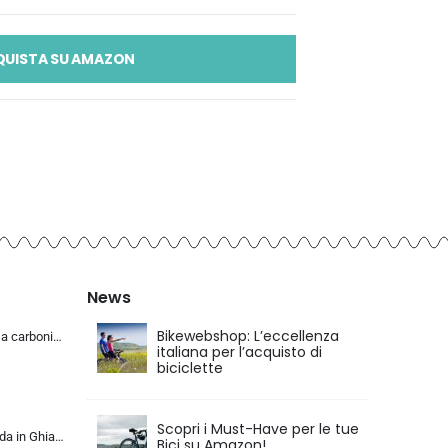
QUISTA SU AMAZON
News
Bikewebshop: L’eccellenza
KABON Bici da corsa carbonio, 700C bici da strada T800 Completamente carbonio con Shimano 105 R7000 22 velocità 8.1 KG Leg…
italiana per l’acquisto di
biciclette
Scopri i Must-Have per le tue
KABON Bici da Strada in Ghiaia di Carbonio, Bicicletta con Telaio in Fibra di Carbonio T800 con Bicicletta da Corsa con Fr…
Bici su Amazon!