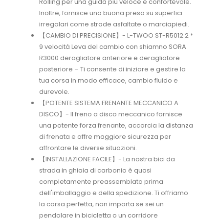
Rolling per una guida più veloce e confortevole.
Inoltre, fornisce una buona presa su superfici
irregolari come strade asfaltate o marciapiedi.
【CAMBIO DI PRECISIONE】- L-TWOO ST-R5012 2 *
9 velocità Leva del cambio con shiamno SORA
R3000 deragliatore anteriore e deragliatore
posteriore – Ti consente di iniziare e gestire la
tua corsa in modo efficace, cambio fluido e
durevole.
【POTENTE SISTEMA FRENANTE MECCANICO A
DISCO】- Il freno a disco meccanico fornisce
una potente forza frenante, accorcia la distanza
di frenata e offre maggiore sicurezza per
affrontare le diverse situazioni.
【INSTALLAZIONE FACILE】- La nostra bici da
strada in ghiaia di carbonio è quasi
completamente preassemblata prima
dell'imballaggio e della spedizione. Ti offriamo
la corsa perfetta, non importa se sei un
pendolare in bicicletta o un corridore