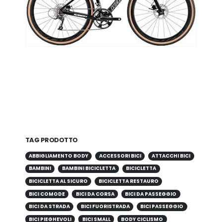
TAG PRODOTTO
ABBIGLIAMENTO BODY
ACCESSORI BICI
ATTACCHI BICI
BAMBINI
BAMBINI BICICLETTA
BICICLETTA
BICICLETTA AL SICURO
BICICLETTA RESTAURO
BICI COMODE
BICI DA CORSA
BICI DA PASSEGGIO
BICI DA STRADA
BICI FUORISTRADA
BICI PASSEGGIO
BICI PIEGHEVOLI
BICI SMALL
BODY CICLISMO