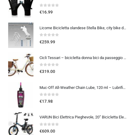
0
out of 5
€
16.99
Licorne Bicicletta olandese Stella Bike, city bike da 24,26 e 28 pollici, adatta sia a uomini che a donne, con cambio a 21 marce, Bambina Donna, bianco, 26
0
out of 5
€
259.99
Cicli Tessari – bicicletta donna bici da passeggio city bike 26 cambio 6 velocita’ telaio basso cesto in vimini vintage con b
0
out of 5
€
319.00
Muc-Off All-Weather Chain Lube, 120 ml – Lubrificante Catena Bici Biodegradabile, Olio Catena Bici di Tutti i Tipi – Formulat
0
out of 5
€
17.98
VARUN Bici Elettrica Pieghevole, 20” Bicicletta Elettrica Unisex, Batteria Rimovibile 48V 374.4Wh, Autonomia 70Km, 7 Velocit
0
out of 5
€
609.00