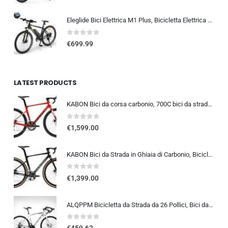
Eleglide Bici Elettrica M1 Plus, Bicicletta Elettrica 27,5″, Mountain Bike Elettrica, mtb elettrica Batteria Rimovibile 12,5 Ah, 21 Velocità, bicicletta elettrica pedalata assistita
0
out of 5
€
699.99
LATEST PRODUCTS
KABON Bici da corsa carbonio, 700C bici da strada T800 Completamente carbonio con Shimano 105 R7000 22 velocità 8.1 KG Leg…
0
out of 5
€
1,599.00
KABON Bici da Strada in Ghiaia di Carbonio, Bicicletta con Telaio in Fibra di Carbonio T800 con Bicicletta da Corsa con Fr…
0
out of 5
€
1,399.00
ALQPPM Bicicletta da Strada da 26 Pollici, Bici da 24 Velocità, Freno a Doppio Disco, Telaio in Acciaio ad Alto Tenore Di …
0
out of 5