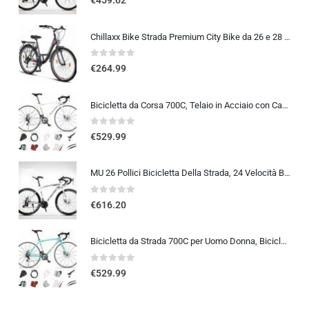
€
459.62
Chillaxx Bike Strada Premium City Bike da 26 e 28 pollici, bicicletta per ragazze, ragazzi, uomini e donne, cambio a 21 ma…
0
out of 5
€
264.99
Bicicletta da Corsa 700C, Telaio in Acciaio con Cambio a 24/27/30 Marce, Bicicletta da Strada per Uomo Donna, Bici da Stra…
0
out of 5
€
529.99
MU 26 Pollici Bicicletta Della Strada, 24 Velocità Bici, Doppio Disco Freno, Acciaio Al Carbonio Telaio, Strada Biciclette…
0
out of 5
€
616.20
Bicicletta da Strada 700C per Uomo Donna, Bicicletta da Corsa con Freno a Disco 24/27/30 velocità, Telaio in Acciaio ad Al…
0
out of 5
€
529.99