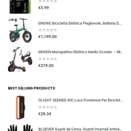
0
out of 5
€
5.99
ENGWE Bicicletta Elettrica Pieghevole, Batteria Da 48 V 13,5Ah Con Autonomia Fino A 120km, Sensore Di Coppia Con Freni Idraul
0
out of 5
€
1,199.00
MIWEN Monopattino Elettrico Adulto Scooter – 48V 18Ah 45-55KM di Autonomia monopattino elettrico adulti 11/10.5 Pollici mo…
0
out of 5
€
379.00
BEST SELLING PRODUCTS
OLIGHT SEEMEE 30C Luce Posteriore Per Bicicletta LED 30 LUMEN Torcia Bici Rossa 5 Modalità Impermeabile IPX6 TYPE-C Fanale Po
0
out of 5
€
28.34
BLUEVER Guanti da Corsa, Guanti Invernali Antivento Touchscreen Guanti Sportivi Caldi Antiscivolo Idrorepellenti per Uomo Don