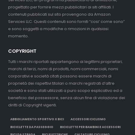
progettato per fornire mezzi pubblicitari ai siti affiliati. I
contenuti pubblicati sul sito provengono da Amazon
Services LLC. Questi contenuti sono forniti “cosi’ come sono”
e sono soggetti a modifiche o rimozioni in qualsiasi
momento.
COPYRIGHT
Tutti i marchi riportati appartengono ai legittimi proprietari;
marchi di terzi, nomi di prodotti, nomi commerciali, nomi
corporativi e società citati possono essere marchi di
proprietà dei rispettivi titolari o marchi registrati d’altre
società e sono stati utilizzati a puro scopo esplicativo ed a
beneficio del possessore, senza alcun fine di violazione dei
diritti di Copyright vigenti.
ABBIGLIAMENTO SPORTIVO X BICI
ACCESSORI CICLISMO
BICICLETTE DA PASSEGGIO
BICICLETTE PER BAMBINI E ACCESSORI
BICI DA STRADA
BICI ELETTRICHE
CALZATURE CICLISMO