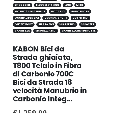
CROSS BIKE
I LOVE ELETTRICO
LUCI
M;TB
MOBILITÀ SOSTENIBILE
MODA BICI
MONORUOTA
OCCHIALI PER BICI
OCCHIALI SPORT
OUTFIT BICI
OUTFIT BODY
RIPARA BICI
SCARPE BICI
SCOOTER
SICUREZZA
SICUREZZA BICI
SICUREZZA BICI DI NOTTE
KABON Bici da
Strada ghiaiata,
T800 Telaio in Fibra
di Carbonio 700C
Bici da Strada 18
velocità Manubrio in
Carbonio Integ…
€
1,259.00