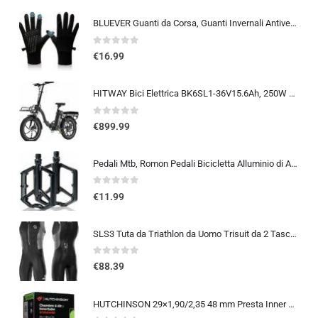
BLUEVER Guanti da Corsa, Guanti Invernali Antivento Touchscreen Guanti Sportivi Caldi Antiscivolo Idrorepellenti per Uomo Don
0
out of 5
€
16.99
HITWAY Bici Elettrica BK6SL1-36V15.6Ah, 250W E Bike da 20 pollici, Autonomia 70-150km, 7 Velocità, Controllo APP, Pieghevo…
0
out of 5
€
899.99
Pedali Mtb, Romon Pedali Bicicletta Alluminio di Alta Qualità e Cuscinetto du Sigillato, Pedali Piatti 9/16 Lavorati a CNC co
0
out of 5
€
11.99
SLS3 Tuta da Triathlon da Uomo Trisuit da 2 Tasche FRT Ottima vestibilità e comodità | Progettato Tedesco 2019
0
out of 5
€
88.39
HUTCHINSON 29×1,90/2,35 48 mm Presta Inner Tube 2014