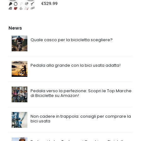
0
out of 5
€
529.99
News
Quale casco per la bicicletta scegliere?
Pedala alla grande con la bici usata adatta!
Pedala verso la perfezione: Scopri le Top Marche
di Biciclette su Amazon!
Non cadere in trappola: consigli per comprare la
bici usata