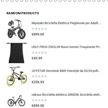
RANDOM PRODUCTS
Miyazaki Bicicletta Elettrica Pieghevole per Adulti – Ebike con Motore Brushless – Batteria Rimovibile 48V 14Ah – Bicicletta
0
out of 5
€
899.00
UGLY FROG ZWSL09 Nuovi Uomini Traspirante Primavera Autunno A Maniche Corta Ciclismo Body Skinsuit All’aperto Sportswear A…
0
out of 5
€
43.99
JOYSTAR Gemsbok BMX freestyle da 20/24 pollici per bambini dai 9 ai 14 anni, mountain bike da 20/24 pollici per bambini
0
out of 5
€
256.93
nakxus Bicicletta elettrica 26M208, bicicletta elettrica da 26″, da trekking, con batteria al litio da 36 V, 12,5 Ah, fino a 100 KM, motore da 250 W, compatibile con l’UE, colore: grigio
0
out of 5
€
899.00