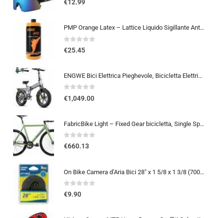
€
12.99
PMP Orange Latex – Lattice Liquido Sigillante Antiforatura per Coperture Tubeless MTB e STRADA. La Tua Assicurazione Contro l
0
out of 5
€
25.45
ENGWE Bici Elettrica Pieghevole, Bicicletta Elettrica da 48V 13Ah Batteria Rimovibile, Autonomia di 50-120 km E-bike，20″×4.0″ Fat Tire 7 Velocità ebike da per Ogni Terreno
0
out of 5
€
1,049.00
FabricBike Light – Fixed Gear bicicletta, Single Speed Fixie completa mozzo, Telaio in alluminio e forcella, ruote 28, 6 c…
0
out of 5
€
660.13
On Bike Camera d’Aria Bici 28″ x 1 5/8 x 1 3/8 (700×35-42c) – E.T.R.T.O. 37-622, Alta Resistenza e Tenuta, Compatibile con Pn
0
out of 5
€
9.90