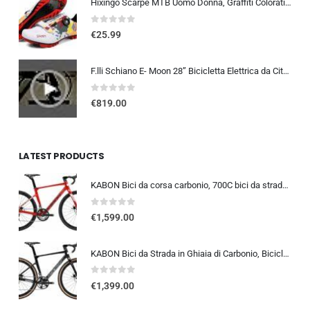
Hixingo Scarpe MTB Uomo Donna, Graffiti Colorati Stampa Scarpe Mountain Bike Compatibili con Pedali SPD, Unisex Scarpe Ciclis
0
out of 5
€
25.99
F.lli Schiano E- Moon 28” Bicicletta Elettrica da Città, Bici Elettrica con Pedalata Assistita 250W, City E-bike Unisex Adulto, Batteria Rimovibile 36V 13Ah, SHIMANO 7 velocità, Donna Uomo, Nero
0
out of 5
€
819.00
LATEST PRODUCTS
KABON Bici da corsa carbonio, 700C bici da strada T800 Completamente carbonio con Shimano 105 R7000 22 velocità 8.1 KG Leg…
0
out of 5
€
1,599.00
KABON Bici da Strada in Ghiaia di Carbonio, Bicicletta con Telaio in Fibra di Carbonio T800 con Bicicletta da Corsa con Fr…
0
out of 5
€
1,399.00