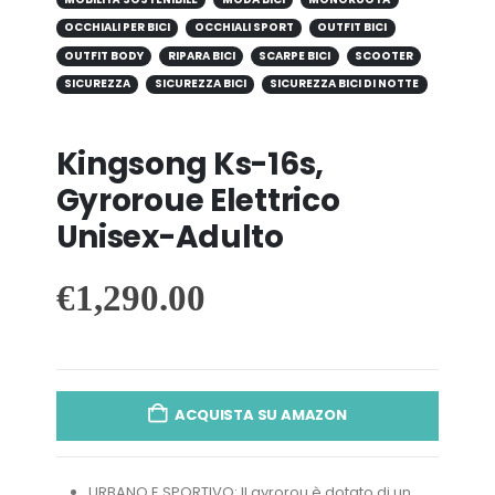
OCCHIALI PER BICI
OCCHIALI SPORT
OUTFIT BICI
OUTFIT BODY
RIPARA BICI
SCARPE BICI
SCOOTER
SICUREZZA
SICUREZZA BICI
SICUREZZA BICI DI NOTTE
Kingsong Ks-16s,
Gyroroue Elettrico
Unisex-Adulto
€
1,290.00
ACQUISTA SU AMAZON
URBANO E SPORTIVO: Il gyrorou è dotato di un