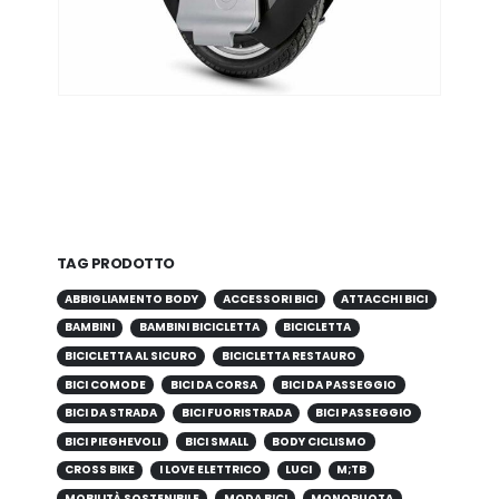
TAG PRODOTTO
ABBIGLIAMENTO BODY
ACCESSORI BICI
ATTACCHI BICI
BAMBINI
BAMBINI BICICLETTA
BICICLETTA
BICICLETTA AL SICURO
BICICLETTA RESTAURO
BICI COMODE
BICI DA CORSA
BICI DA PASSEGGIO
BICI DA STRADA
BICI FUORISTRADA
BICI PASSEGGIO
BICI PIEGHEVOLI
BICI SMALL
BODY CICLISMO
CROSS BIKE
I LOVE ELETTRICO
LUCI
M;TB
MOBILITÀ SOSTENIBILE
MODA BICI
MONORUOTA