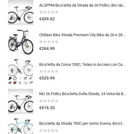
ALQPPM Bicicletta da Strada da 26 Pollici, Bici da 24 Velocità, Freno a Doppio Disco, Telaio in Acciaio ad Alto Tenore Di …
0
out of 5
€
459.62
Chillaxx Bike Strada Premium City Bike da 26 e 28 pollici, bicicletta per ragazze, ragazzi, uomini e donne, cambio a 21 ma…
0
out of 5
€
264.99
Bicicletta da Corsa 700C, Telaio in Acciaio con Cambio a 24/27/30 Marce, Bicicletta da Strada per Uomo Donna, Bici da Stra…
0
out of 5
€
529.99
MU 26 Pollici Bicicletta Della Strada, 24 Velocità Bici, Doppio Disco Freno, Acciaio Al Carbonio Telaio, Strada Biciclette…
0
out of 5
€
616.20
Bicicletta da Strada 700C per Uomo Donna, Bicicletta da Corsa con Freno a Disco 24/27/30 velocità, Telaio in Acciaio ad Al…