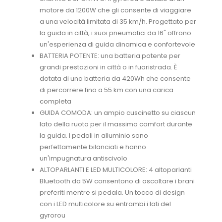
motore da 1200W che gli consente di viaggiare
a una velocità limitata di 35 km/h. Progettato per
la guida in città, i suoi pneumatici da 16" offrono
un'esperienza di guida dinamica e confortevole
BATTERIA POTENTE: una batteria potente per
grandi prestazioni in città o in fuoristrada. È
dotata di una batteria da 420Wh che consente
di percorrere fino a 55 km con una carica
completa
GUIDA COMODA: un ampio cuscinetto su ciascun
lato della ruota per il massimo comfort durante
la guida. I pedali in alluminio sono
perfettamente bilanciati e hanno
un'impugnatura antiscivolo
ALTOPARLANTI E LED MULTICOLORE: 4 altoparlanti
Bluetooth da 5W consentono di ascoltare i brani
preferiti mentre si pedala. Un tocco di design
con i LED multicolore su entrambi i lati del
gyrorou