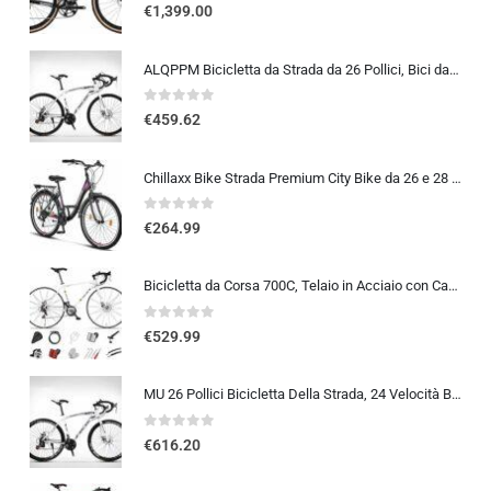
0
out of 5
€
1,399.00
ALQPPM Bicicletta da Strada da 26 Pollici, Bici da 24 Velocità, Freno a Doppio Disco, Telaio in Acciaio ad Alto Tenore Di …
0
out of 5
€
459.62
Chillaxx Bike Strada Premium City Bike da 26 e 28 pollici, bicicletta per ragazze, ragazzi, uomini e donne, cambio a 21 ma…
0
out of 5
€
264.99
Bicicletta da Corsa 700C, Telaio in Acciaio con Cambio a 24/27/30 Marce, Bicicletta da Strada per Uomo Donna, Bici da Stra…
0
out of 5
€
529.99
MU 26 Pollici Bicicletta Della Strada, 24 Velocità Bici, Doppio Disco Freno, Acciaio Al Carbonio Telaio, Strada Biciclette…
0
out of 5
€
616.20