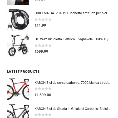
GRIFEMA GA1201-12 Lucchetto antifurto per bicicletta con chiave, lucchetto a catena per biciclette, moto, scooter, 120 cm, ne
0
out of 5
€
11.99
HITWAY Bicicletta Elettrica, Pieghevole E Bike 16/20 Pollici, Motore 250W Velocità Massima 25km/h, Batteria Al Litio 36V 9…
0
out of 5
€
699.99
LATEST PRODUCTS
KABON Bici da corsa carbonio, 700C bici da strada T800 Completamente carbonio con Shimano 105 R7000 22 velocità 8.1 KG Leg…
0
out of 5
€
1,599.00
KABON Bici da Strada in Ghiaia di Carbonio, Bicicletta con Telaio in Fibra di Carbonio T800 con Bicicletta da Corsa con Fr…