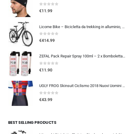
0
out of 5
€
11.99
Licorne Bike – Bicicletta da trekking in alluminio, da 28 pollici, con cambio a 21 marce, freno a disco, mountain bike, bici
0
out of 5
€
414.99
ZEFAL Pack Repair Spray 100ml – 2 x Bomboletta Ripara Gomme Bici – Gonfia e Ripara Bici – Schrader, Presta e Dunlop – 2 botti
0
out of 5
€
11.90
UGLY FROG Skinsuit Ciclismo 2018 Nuovi Uomini Traspirante Primavera Estate A Maniche Corta Ciclismo Body All’aperto Sports…
0
out of 5
€
43.99
BEST SELLING PRODUCTS