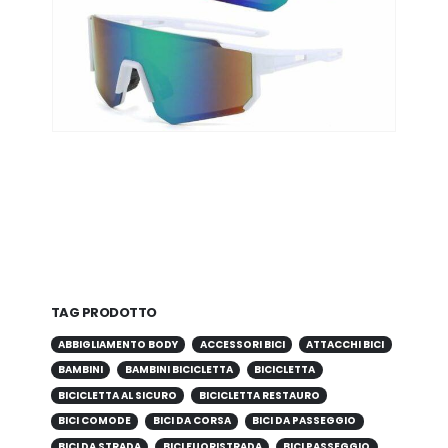
TAG PRODOTTO
ABBIGLIAMENTO BODY
ACCESSORI BICI
ATTACCHI BICI
BAMBINI
BAMBINI BICICLETTA
BICICLETTA
BICICLETTA AL SICURO
BICICLETTA RESTAURO
BICI COMODE
BICI DA CORSA
BICI DA PASSEGGIO
BICI DA STRADA
BICI FUORISTRADA
BICI PASSEGGIO