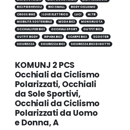
BICI PIEGHEVOLI
BICI SMALL
BODY CICLISMO
CROSS BIKE
I LOVE ELETTRICO
LUCI
M;TB
MOBILITÀ SOSTENIBILE
MODA BICI
MONORUOTA
OCCHIALI PER BICI
OCCHIALI SPORT
OUTFIT BICI
OUTFIT BODY
RIPARA BICI
SCARPE BICI
SCOOTER
SICUREZZA
SICUREZZA BICI
SICUREZZA BICI DI NOTTE
KOMUNJ 2 PCS
Occhiali da Ciclismo
Polarizzati, Occhiali
da Sole Sportivi,
Occhiali da Ciclismo
Polarizzati da Uomo
e Donna, A