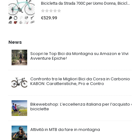
Bicicletta da Strada 700C per Uomo Donna, Bicicletta da Corsa con Freno a Disco 24/27/30 velocità, Telaio in Acciaio ad Al…
0
out of 5
€
529.99
News
Scopri le Top Bici da Montagna su Amazon e Vivi
Avventure Epiche!
Confronto tra le Migliori Bici da Corsa in Carbonio
KABON: Caratteristiche, Pro e Contro
Bikewebshop: L’eccellenza italiana per l’acquisto di
biciclette
Attività in MTB da fare in montagna