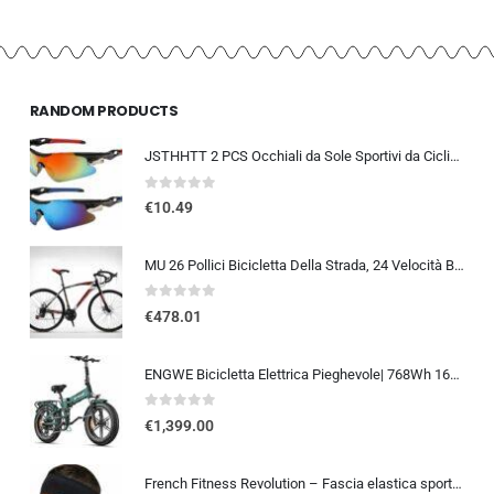
RANDOM PRODUCTS
JSTHHTT 2 PCS Occhiali da Sole Sportivi da Ciclismo,Occhiali da bicicletta antivento,occhiali da ciclismo per uomini donne,pr
0
out of 5
€
10.49
MU 26 Pollici Bicicletta Della Strada, 24 Velocità Bici, Doppio Freno a Disco, Acciaio Al Carbonio Telaio, Strada Di Corsa…
0
out of 5
€
478.01
ENGWE Bicicletta Elettrica Pieghevole| 768Wh 16AH Durata 110KM| 20″×4.0″ Fat Tire|Sensore di Coppia| Sospensione Completa| 8 Velocità| ENGINE Pro 2.0
0
out of 5
€
1,399.00
French Fitness Revolution – Fascia elastica sportiva per uomini e donne – corsa, ciclismo, basket, yoga, fitness – fascia per