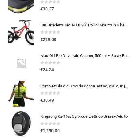
0
out of 5
€
30.37
IBK Bicicletta Bici MTB 20” Pollici Mountain Bike BIAMMORTIZZATA Ragazzo Cambio 21 Velocità Freni a Disco Rossa
0
out of 5
€
229.00
Muc-Off Bio Drivetrain Cleaner, 500 ml – Spray Pulisci Catena Bici e Sgrassatore Catena Bici – Efficace e Biodegradabile – Pe
0
out of 5
€
24.34
Completo da ciclismo da donna, estivo, giallo, in jersey, taglia XS-3XL
0
out of 5
€
30.49
Kingsong Ks-16s, Gyroroue Elettrico Unisex-Adulto
0
out of 5
€
1,290.00