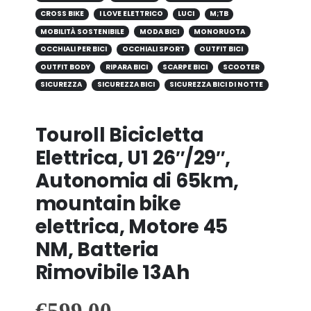
CROSS BIKE
I LOVE ELETTRICO
LUCI
M;TB
MOBILITÀ SOSTENIBILE
MODA BICI
MONORUOTA
OCCHIALI PER BICI
OCCHIALI SPORT
OUTFIT BICI
OUTFIT BODY
RIPARA BICI
SCARPE BICI
SCOOTER
SICUREZZA
SICUREZZA BICI
SICUREZZA BICI DI NOTTE
Touroll Bicicletta
Elettrica, U1 26″/29″,
Autonomia di 65km,
mountain bike
elettrica, Motore 45
NM, Batteria
Rimovibile 13Ah
€
599.00