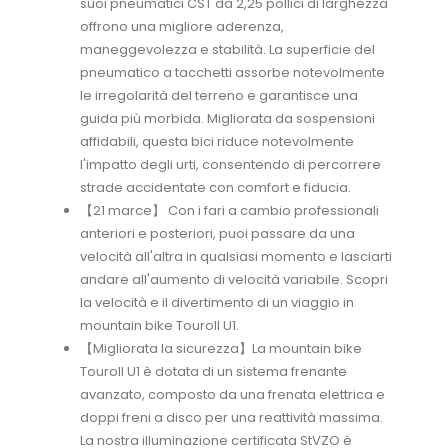
suoi pneumatici CST da 2,25 pollici di larghezza
offrono una migliore aderenza,
maneggevolezza e stabilità. La superficie del
pneumatico a tacchetti assorbe notevolmente
le irregolarità del terreno e garantisce una
guida più morbida. Migliorata da sospensioni
affidabili, questa bici riduce notevolmente
l'impatto degli urti, consentendo di percorrere
strade accidentate con comfort e fiducia.
【21 marce】 Con i fari a cambio professionali
anteriori e posteriori, puoi passare da una
velocità all'altra in qualsiasi momento e lasciarti
andare all'aumento di velocità variabile. Scopri
la velocità e il divertimento di un viaggio in
mountain bike Touroll U1.
【Migliorata la sicurezza】La mountain bike
Touroll U1 è dotata di un sistema frenante
avanzato, composto da una frenata elettrica e
doppi freni a disco per una reattività massima.
La nostra illuminazione certificata StVZO è