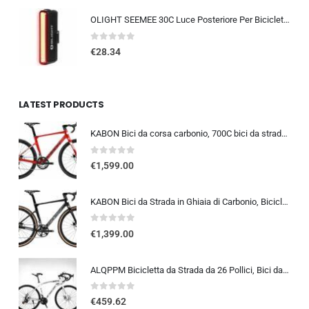
OLIGHT SEEMEE 30C Luce Posteriore Per Bicicletta LED 30 LUMEN Torcia Bici Rossa 5 Modalità Impermeabile IPX6 TYPE-C Fanale Po
0
out of 5
€
28.34
LATEST PRODUCTS
KABON Bici da corsa carbonio, 700C bici da strada T800 Completamente carbonio con Shimano 105 R7000 22 velocità 8.1 KG Leg…
0
out of 5
€
1,599.00
KABON Bici da Strada in Ghiaia di Carbonio, Bicicletta con Telaio in Fibra di Carbonio T800 con Bicicletta da Corsa con Fr…
0
out of 5
€
1,399.00
ALQPPM Bicicletta da Strada da 26 Pollici, Bici da 24 Velocità, Freno a Doppio Disco, Telaio in Acciaio ad Alto Tenore Di …
0
out of 5
€
459.62