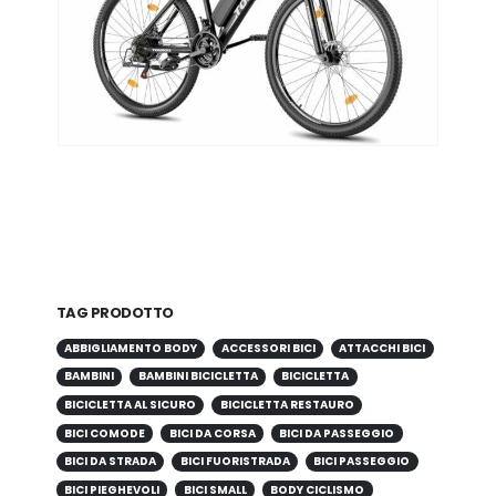
TAG PRODOTTO
ABBIGLIAMENTO BODY
ACCESSORI BICI
ATTACCHI BICI
BAMBINI
BAMBINI BICICLETTA
BICICLETTA
BICICLETTA AL SICURO
BICICLETTA RESTAURO
BICI COMODE
BICI DA CORSA
BICI DA PASSEGGIO
BICI DA STRADA
BICI FUORISTRADA
BICI PASSEGGIO
BICI PIEGHEVOLI
BICI SMALL
BODY CICLISMO