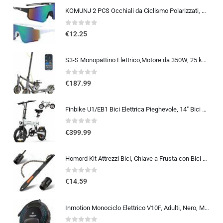
KOMUNJ 2 PCS Occhiali da Ciclismo Polarizzati, Occhiali da Sole Sportivi, Occhiali da Ciclismo Polarizzati da Uomo e Donna, A
0
out of 5
€
12.25
S3-S Monopattino Elettrico,Motore da 350W, 25 km/h, 30-35KM di Autonomia, Turn Signal, 8.5″ Scooter Elettrico Pieghevole y…
0
out of 5
€
187.99
Finbike U1/EB1 Bici Elettrica Pieghevole, 14″ Bici Elettrica da 280.8 WH Batteria, Autonomia di 40 KM, Motore 250W, E-Bike…
0
out of 5
€
399.99
Homord Kit Attrezzi Bici, Chiave a Frusta con Bici Chiave Pacco Pignoni, Kit Catena Bici Frusta per Catena Freewheel Removal
0
out of 5
€
14.59
Inmotion Monociclo Elettrico V10F, Adulti, Nero, Motore 2000W, Autonomia Fino a 75km, 25lm/h, Pneumatico Gonfiabile 16″, Blue