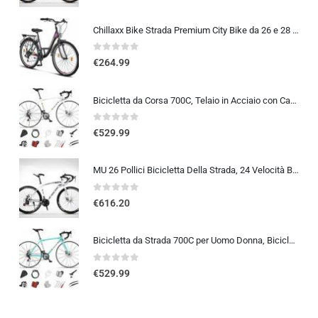
Chillaxx Bike Strada Premium City Bike da 26 e 28 pollici, bicicletta per ragazze, ragazzi, uomini e donne, cambio a 21 ma…
0
out of 5
€
264.99
Bicicletta da Corsa 700C, Telaio in Acciaio con Cambio a 24/27/30 Marce, Bicicletta da Strada per Uomo Donna, Bici da Stra…
0
out of 5
€
529.99
MU 26 Pollici Bicicletta Della Strada, 24 Velocità Bici, Doppio Disco Freno, Acciaio Al Carbonio Telaio, Strada Biciclette…
0
out of 5
€
616.20
Bicicletta da Strada 700C per Uomo Donna, Bicicletta da Corsa con Freno a Disco 24/27/30 velocità, Telaio in Acciaio ad Al…
0
out of 5
€
529.99