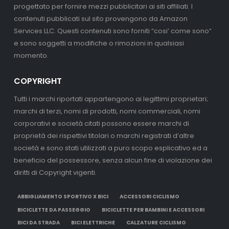
progettato per fornire mezzi pubblicitari ai siti affiliati. I
contenuti pubblicati sul sito provengono da Amazon
Services LLC. Questi contenuti sono forniti “cosi’ come sono”
e sono soggetti a modifiche o rimozioni in qualsiasi
momento.
COPYRIGHT
Tutti i marchi riportati appartengono ai legittimi proprietari;
marchi di terzi, nomi di prodotti, nomi commerciali, nomi
corporativi e società citati possono essere marchi di
proprietà dei rispettivi titolari o marchi registrati d’altre
società e sono stati utilizzati a puro scopo esplicativo ed a
beneficio del possessore, senza alcun fine di violazione dei
diritti di Copyright vigenti.
ABBIGLIAMENTO SPORTIVO X BICI
ACCESSORI CICLISMO
BICICLETTE DA PASSEGGIO
BICICLETTE PER BAMBINI E ACCESSORI
BICI DA STRADA
BICI ELETTRICHE
CALZATURE CICLISMO