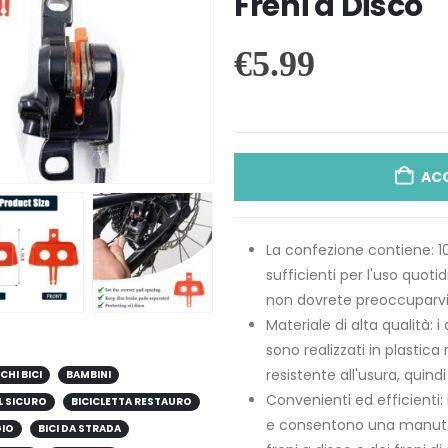
Freni a Disco
€
5.99
AC
La confezione contiene: 10 
sufficienti per l'uso quoti
non dovrete preoccuparvi
Materiale di alta qualità: i
sono realizzati in plastica
resistente all'usura, quind
CHI BICI
BAMBINI
Convenienti ed efficienti: i
L SICURO
BICICLETTA RESTAURO
e consentono una manuten
GIO
BICI DA STRADA