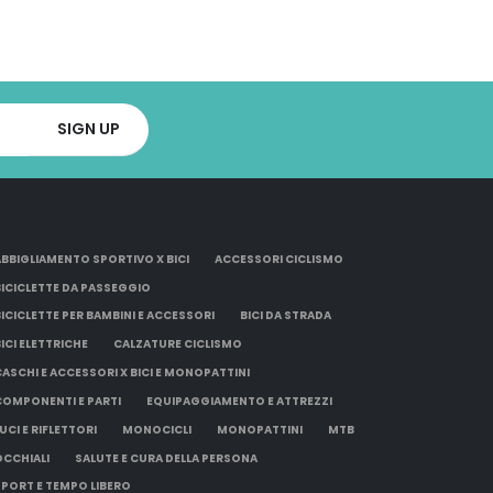
ABBIGLIAMENTO SPORTIVO X BICI
ACCESSORI CICLISMO
BICICLETTE DA PASSEGGIO
BICICLETTE PER BAMBINI E ACCESSORI
BICI DA STRADA
BICI ELETTRICHE
CALZATURE CICLISMO
CASCHI E ACCESSORI X BICI E MONOPATTINI
COMPONENTI E PARTI
EQUIPAGGIAMENTO E ATTREZZI
UCI E RIFLETTORI
MONOCICLI
MONOPATTINI
MTB
OCCHIALI
SALUTE E CURA DELLA PERSONA
SPORT E TEMPO LIBERO