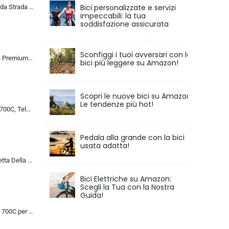
Bici personalizzate e servizi
ALQPPM Bicicletta da Strada da 26 Pollici, Bici da 24 Velocità, Freno a Doppio Disco, Telaio in Acciaio ad Alto Tenore Di …
impeccabili: la tua
soddisfazione assicurata
Sconfiggi i tuoi avversari con le
Chillaxx Bike Strada Premium City Bike da 26 e 28 pollici, bicicletta per ragazze, ragazzi, uomini e donne, cambio a 21 ma…
bici più leggere su Amazon!
Scopri le nuove bici su Amazon:
Le tendenze più hot!
Bicicletta da Corsa 700C, Telaio in Acciaio con Cambio a 24/27/30 Marce, Bicicletta da Strada per Uomo Donna, Bici da Stra…
Pedala alla grande con la bici
usata adatta!
MU 26 Pollici Bicicletta Della Strada, 24 Velocità Bici, Doppio Disco Freno, Acciaio Al Carbonio Telaio, Strada Biciclette…
Bici Elettriche su Amazon:
Scegli la Tua con la Nostra
Guida!
Bicicletta da Strada 700C per Uomo Donna, Bicicletta da Corsa con Freno a Disco 24/27/30 velocità, Telaio in Acciaio ad Al…