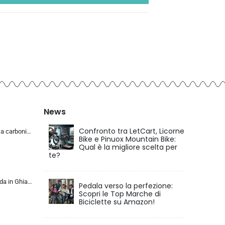
News
Confronto tra LetCart, Licorne
KABON Bici da corsa carbonio, 700C bici da strada T800 Completamente carbonio con Shimano 105 R7000 22 velocità 8.1 KG Leg…
Bike e Pinuox Mountain Bike:
Qual è la migliore scelta per
te?
KABON Bici da Strada in Ghiaia di Carbonio, Bicicletta con Telaio in Fibra di Carbonio T800 con Bicicletta da Corsa con Fr…
Pedala verso la perfezione:
Scopri le Top Marche di
Biciclette su Amazon!