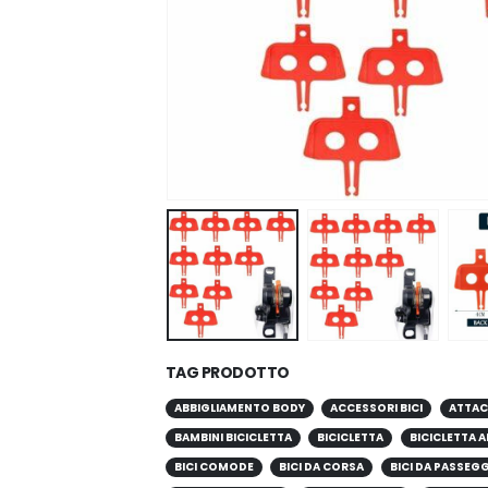
TAG PRODOTTO
ABBIGLIAMENTO BODY
ACCESSORI BICI
ATTAC
BAMBINI BICICLETTA
BICICLETTA
BICICLETTA A
BICI COMODE
BICI DA CORSA
BICI DA PASSEG