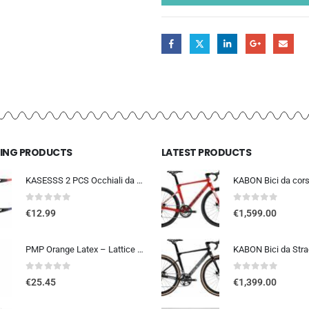
LING PRODUCTS
LATEST PRODUCTS
KASESSS 2 PCS Occhiali da Sole Sportivi, Occhiali da Ciclismo per Uomini Donne, Occhiali da Sole da Ciclismo, UV400 Occhiali
0
out of 5
0
out of 5
€
12.99
€
1,599.00
PMP Orange Latex – Lattice Liquido Sigillante Antiforatura per Coperture Tubeless MTB e STRADA. La Tua Assicurazione Contro l
0
out of 5
0
out of 5
€
25.45
€
1,399.00