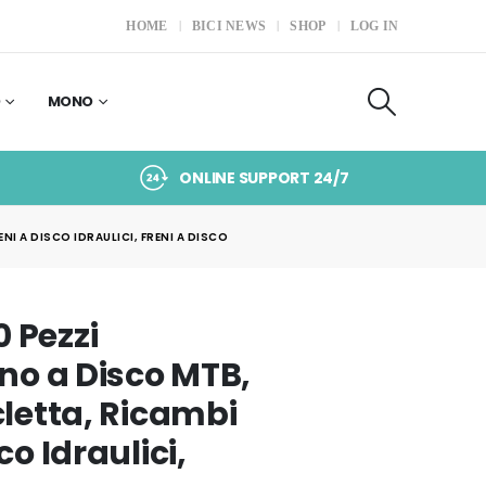
HOME
BICI NEWS
SHOP
LOG IN
O
MONO
ONLINE SUPPORT 24/7
NI A DISCO IDRAULICI, FRENI A DISCO
 Pezzi
eno a Disco MTB,
cletta, Ricambi
co Idraulici,