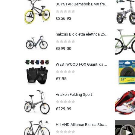
JOYSTAR Gemsbok BMX freestyle da 20/24 pollici per bambini dai 9 ai 14 anni, mountain bike da 20/24 pollici per bambini
0
out of 5
€
256.93
nakxus Bicicletta elettrica 26M208, bicicletta elettrica da 26″, da trekking, con batteria al litio da 36 V, 12,5 Ah, fino a 100 KM, motore da 250 W, compatibile con l’UE, colore: grigio
0
out of 5
€
899.00
WESTWOOD FOX Guanti da ciclismo per uomo e donna, guanti unisex con imbottitura in gel antiscivolo, traspiranti, con palmo pe
0
out of 5
€
7.95
Anakon Folding Sport
0
out of 5
€
229.99
HILAND Alliance Bici da Strada 28”, 14 Velocità, Telaio in Alluminio da 49/53/57 cm, 700C Bicicletta da Città e da Pendola…