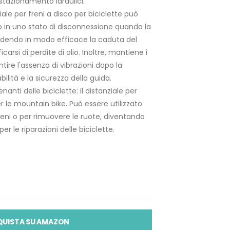
i stazionamento idraulici.
ziale per freni a disco per biciclette può
o in uno stato di disconnessione quando la
edendo in modo efficace la caduta del
icarsi di perdite di olio. Inoltre, mantiene i
ntire l'assenza di vibrazioni dopo la
bilità e la sicurezza della guida.
nanti delle biciclette: Il distanziale per
er le mountain bike. Può essere utilizzato
freni o per rimuovere le ruote, diventando
er le riparazioni delle biciclette.
QUISTA SU AMAZON