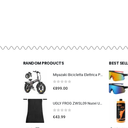
RANDOM PRODUCTS
BEST SEL
Miyazaki Bicicletta Elettrica Pieghevole per Adulti – Ebike con Motore Brushless – Batteria Rimovibile 48V 14Ah – Bicicletta
0
out of 5
€
899.00
UGLY FROG ZWSL09 Nuovi Uomini Traspirante Primavera Autunno A Maniche Corta Ciclismo Body Skinsuit All’aperto Sportswear A…
0
out of 5
€
43.99