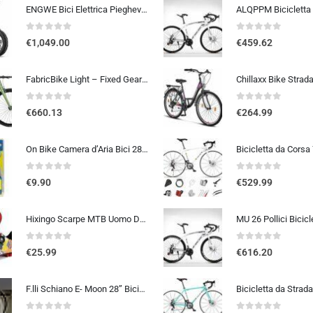
ENGWE Bici Elettrica Pieghevole, Bicicletta Elettrica da 48V 13Ah Batteria Rimovibile, Autonomia di 50-120 km E-bike，20″×4.0″ Fat Tire 7 Velocità ebike da per Ogni Terreno
0
out of 5
0
out of 5
€
1,049.00
€
459.62
FabricBike Light – Fixed Gear bicicletta, Single Speed Fixie completa mozzo, Telaio in alluminio e forcella, ruote 28, 6 c…
0
out of 5
0
out of 5
€
660.13
€
264.99
On Bike Camera d’Aria Bici 28″ x 1 5/8 x 1 3/8 (700×35-42c) – E.T.R.T.O. 37-622, Alta Resistenza e Tenuta, Compatibile con Pn
0
out of 5
0
out of 5
€
9.90
€
529.99
Hixingo Scarpe MTB Uomo Donna, Graffiti Colorati Stampa Scarpe Mountain Bike Compatibili con Pedali SPD, Unisex Scarpe Ciclis
0
out of 5
0
out of 5
€
25.99
€
616.20
F.lli Schiano E- Moon 28” Bicicletta Elettrica da Città, Bici Elettrica con Pedalata Assistita 250W, City E-bike Unisex Adulto, Batteria Rimovibile 36V 13Ah, SHIMANO 7 velocità, Donna Uomo, Nero