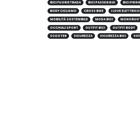
BICI FUORISTRADA
BICI PASSEGGIO
BICI PIEG
BODY CICLISMO
CROSS BIKE
I LOVE ELETTRICO
MOBILITÀ SOSTENIBILE
MODA BICI
MONORUO
OCCHIALI SPORT
OUTFIT BICI
OUTFIT BODY
SCOOTER
SICUREZZA
SICUREZZA BICI
SIC