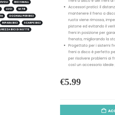
freni a disco e dei freni d
HEVOLI
BICI SMALL
Accessori pratici: il distan
LUCI
M;TB
mantenere il freno a disc
TA
OCCHIALI PER BICI
ruota viene rimossa, imp
RIPARA BICI
SCARPE BICI
pistone ed evitando il verif
UREZZA BICI DI NOTTE
freni in posizione per gara
frenata, migliorando la sta
Progettato per i sistemi fre
freni a disco è perfetto p
per risolvere problemi ai 
così un accessorio ideale p
€
5.99
AC