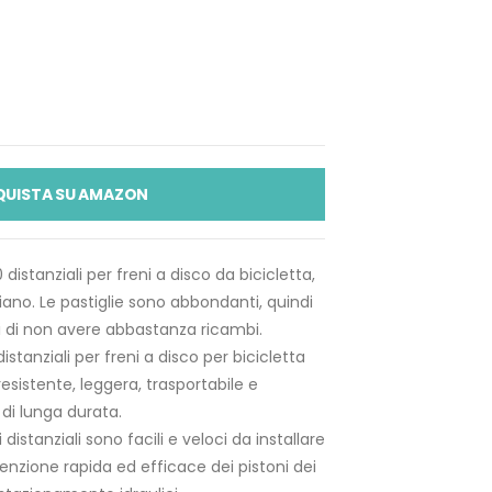
QUISTA SU AMAZON
distanziali per freni a disco da bicicletta,
diano. Le pastiglie sono abbondanti, quindi
 di non avere abbastanza ricambi.
 distanziali per freni a disco per bicicletta
 resistente, leggera, trasportabile e
i di lunga durata.
 distanziali sono facili e veloci da installare
zione rapida ed efficace dei pistoni dei