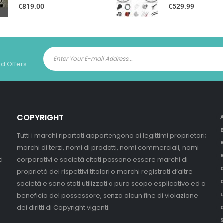
0
out of 5
0
out of 5
€
819.00
€
529.99
nd Offers.
COPYRIGHT
Tutti i marchi riportati appartengono ai legittimi proprietari;
marchi di terzi, nomi di prodotti, nomi commerciali, nomi
i
corporativi e società citati possono essere marchi di
proprietà dei rispettivi titolari o marchi registrati d’altre
società e sono stati utilizzati a puro scopo esplicativo ed a
beneficio del possessore, senza alcun fine di violazione
L
dei diritti di Copyright vigenti.