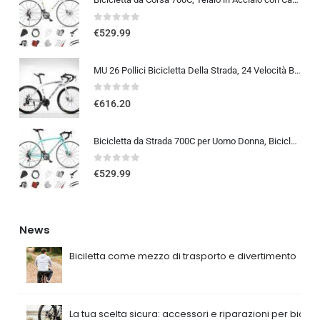
0
out of 5
€
529.99
MU 26 Pollici Bicicletta Della Strada, 24 Velocità Bici, Doppio Disco Freno, Acciaio Al Carbonio Telaio, Strada Biciclette…
0
out of 5
€
616.20
Bicicletta da Strada 700C per Uomo Donna, Bicicletta da Corsa con Freno a Disco 24/27/30 velocità, Telaio in Acciaio ad Al…
0
out of 5
€
529.99
News
Biciletta come mezzo di trasporto e divertimento
La tua scelta sicura: accessori e riparazioni per bici