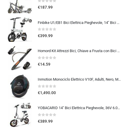
0
out of 5
€
187.99
Finbike U1/EB1 Bici Elettrica Pieghevole, 14″ Bici Elettrica da 280.8 WH Batteria, Autonomia di 40 KM, Motore 250W, E-Bike…
0
out of 5
€
399.99
Homord Kit Attrezzi Bici, Chiave a Frusta con Bici Chiave Pacco Pignoni, Kit Catena Bici Frusta per Catena Freewheel Removal
0
out of 5
€
14.59
Inmotion Monociclo Elettrico V10F, Adulti, Nero, Motore 2000W, Autonomia Fino a 75km, 25lm/h, Pneumatico Gonfiabile 16″, Blue
0
out of 5
€
1,490.00
YOBACARID 14″ Bici Elettrica Pieghevole, 36V 6.0AH Batteria 250W Motore, Fino a 25-35km, Freni a Doppio Disco e Velocità M…
0
out of 5
€
389.99