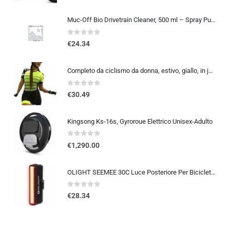
Muc-Off Bio Drivetrain Cleaner, 500 ml – Spray Pulisci Catena Bici e Sgrassatore Catena Bici – Efficace e Biodegradabile – Pe
0
out of 5
€
24.34
Completo da ciclismo da donna, estivo, giallo, in jersey, taglia XS-3XL
0
out of 5
€
30.49
Kingsong Ks-16s, Gyroroue Elettrico Unisex-Adulto
0
out of 5
€
1,290.00
OLIGHT SEEMEE 30C Luce Posteriore Per Bicicletta LED 30 LUMEN Torcia Bici Rossa 5 Modalità Impermeabile IPX6 TYPE-C Fanale Po
0
out of 5
€
28.34