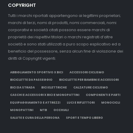
COPYRIGHT
Tutti i marchi riportati appartengono ai legittimi proprietari;
marchi di terzi, nomi di prodotti, nomi commerciali, nomi
corporativi e società citati possono essere marchi di
proprietà dei rispettivi titolari o marchi registrati d’altre
società e sono stati utilizzati a puro scopo esplicativo ed a
beneficio del possessore, senza alcun fine di violazione dei
diritti di Copyright vigenti.
ABBIGLIAMENTO SPORTIVO X BICI
ACCESSORI CICLISMO
BICICLETTE DA PASSEGGIO
BICICLETTE PER BAMBINI E ACCESSORI
BICI DA STRADA
BICI ELETTRICHE
CALZATURE CICLISMO
CASCHI E ACCESSORI X BICI E MONOPATTINI
COMPONENTI E PARTI
EQUIPAGGIAMENTO E ATTREZZI
LUCI E RIFLETTORI
MONOCICLI
MONOPATTINI
MTB
OCCHIALI
SALUTE E CURA DELLA PERSONA
SPORT E TEMPO LIBERO