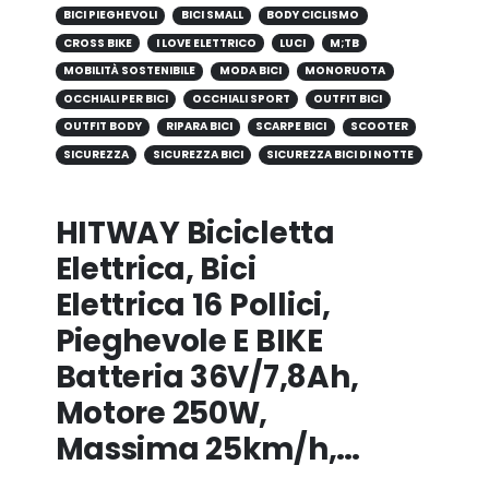
BICI PIEGHEVOLI
BICI SMALL
BODY CICLISMO
CROSS BIKE
I LOVE ELETTRICO
LUCI
M;TB
MOBILITÀ SOSTENIBILE
MODA BICI
MONORUOTA
OCCHIALI PER BICI
OCCHIALI SPORT
OUTFIT BICI
OUTFIT BODY
RIPARA BICI
SCARPE BICI
SCOOTER
SICUREZZA
SICUREZZA BICI
SICUREZZA BICI DI NOTTE
HITWAY Bicicletta
Elettrica, Bici
Elettrica 16 Pollici,
Pieghevole E BIKE
Batteria 36V/7,8Ah,
Motore 250W,
Massima 25km/h,…