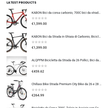
LATEST PRODUCTS
KABON Bici da corsa carbonio, 700C bici da strada T800 Completamente carbonio con Shimano 105 R7000 22 velocità 8.1 KG Leg…
0
out of 5
€
1,599.00
KABON Bici da Strada in Ghiaia di Carbonio, Bicicletta con Telaio in Fibra di Carbonio T800 con Bicicletta da Corsa con Fr…
0
out of 5
€
1,399.00
ALQPPM Bicicletta da Strada da 26 Pollici, Bici da 24 Velocità, Freno a Doppio Disco, Telaio in Acciaio ad Alto Tenore Di …
0
out of 5
€
459.62
Chillaxx Bike Strada Premium City Bike da 26 e 28 pollici, bicicletta per ragazze, ragazzi, uomini e donne, cambio a 21 ma…
0
out of 5
€
264.99
Bicicletta da Corsa 700C, Telaio in Acciaio con Cambio a 24/27/30 Marce, Bicicletta da Strada per Uomo Donna, Bici da Stra…