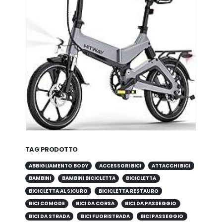
TAG PRODOTTO
ABBIGLIAMENTO BODY
ACCESSORI BICI
ATTACCHI BICI
BAMBINI
BAMBINI BICICLETTA
BICICLETTA
BICICLETTA AL SICURO
BICICLETTA RESTAURO
BICI COMODE
BICI DA CORSA
BICI DA PASSEGGIO
BICI DA STRADA
BICI FUORISTRADA
BICI PASSEGGIO