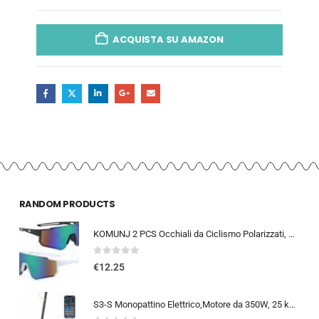
ACQUISTA SU AMAZON
RANDOM PRODUCTS
KOMUNJ 2 PCS Occhiali da Ciclismo Polarizzati, Occhiali da Sole Sportivi, Occhiali da Ciclismo Polarizzati da Uomo e Donna, A
0
out of 5
€
12.25
S3-S Monopattino Elettrico,Motore da 350W, 25 km/h, 30-35KM di Autonomia, Turn Signal, 8.5″ Scooter Elettrico Pieghevole y…