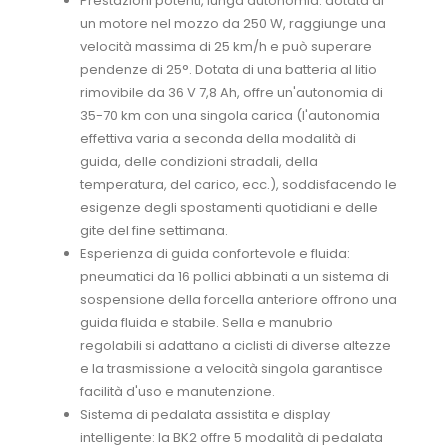
Prestazioni potenti, lunga autonomia: dotata di
un motore nel mozzo da 250 W, raggiunge una
velocità massima di 25 km/h e può superare
pendenze di 25°. Dotata di una batteria al litio
rimovibile da 36 V 7,8 Ah, offre un'autonomia di
35-70 km con una singola carica (l'autonomia
effettiva varia a seconda della modalità di
guida, delle condizioni stradali, della
temperatura, del carico, ecc.), soddisfacendo le
esigenze degli spostamenti quotidiani e delle
gite del fine settimana.
Esperienza di guida confortevole e fluida:
pneumatici da 16 pollici abbinati a un sistema di
sospensione della forcella anteriore offrono una
guida fluida e stabile. Sella e manubrio
regolabili si adattano a ciclisti di diverse altezze
e la trasmissione a velocità singola garantisce
facilità d'uso e manutenzione.
Sistema di pedalata assistita e display
intelligente: la BK2 offre 5 modalità di pedalata