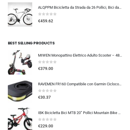
ALQPPM Bicicletta da Strada da 26 Pollici, Bici da 24 Velocità, Freno a Doppio Disco, Telaio in Acciaio ad Alto Tenore Di …
0
out of 5
€
459.62
BEST SELLING PRODUCTS
MIWEN Monopattino Elettrico Adulto Scooter – 48V 18Ah 45-55KM di Autonomia monopattino elettrico adulti 11/10.5 Pollici mo…
0
out of 5
€
379.00
RAVEMEN FR160 Compatibile con Garmin Ciclocomputer, 6 modalità di illuminazione Ciclismo Accessori per Luce Lampeggiante di a
0
out of 5
€
30.37
IBK Bicicletta Bici MTB 20” Pollici Mountain Bike BIAMMORTIZZATA Ragazzo Cambio 21 Velocità Freni a Disco Rossa
0
out of 5
€
229.00