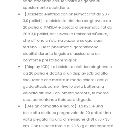
soddisfacendo così le vostre esigenze di
spostamento quotidiano.
【Bicicletta elettrica con pneumatici fat da 20 x
3,0 pollici】 La bicicletta elettrica pieghevole da
20 pollici di KAISDA è dotata di pneumatici fat da
20 x 3,0 pollici, antiscivolo e resistenti all'usura,
che offrono un'ottima trazione su qualsiasi
terreno. Questi pneumatici garantiscono
stabilità durante la guida e assicurano un
comfort e prestazioni migliori.
【Display LCD】La bicicletta elettrica pieghevole
da 20 pollici è dotata di un display LCD ad alta
risoluzione che mostra in modo chiaro i dati di
guida attuali, come il livello della batteria, la
velocità attuale, i chilometri percorsi, le marce
ecc., aumentando il piacere di guida.
【Design compatto e sicuro】 La K2C è una
bicicletta elettrica pieghevole da 20 pollici. Una
volta piegata, ha una dimensione di 81 x 70 x 35
cm. Con un peso totale di 23,5 kg e una capacità