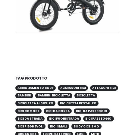
TAG PRODOTTO
ABBIGLIAMENTO BODY
ACCESSORI BICI
ATTACCHI BICI
BAMBINI
BAMBINI BICICLETTA
BICICLETTA
BICICLETTA AL SICURO
BICICLETTA RESTAURO
BICI COMODE
BICI DA CORSA
BICI DA PASSEGGIO
BICI DA STRADA
BICI FUORISTRADA
BICI PASSEGGIO
BICI PIEGHEVOLI
BICI SMALL
BODY CICLISMO
CROSS BIKE
I LOVE ELETTRICO
LUCI
M;TB