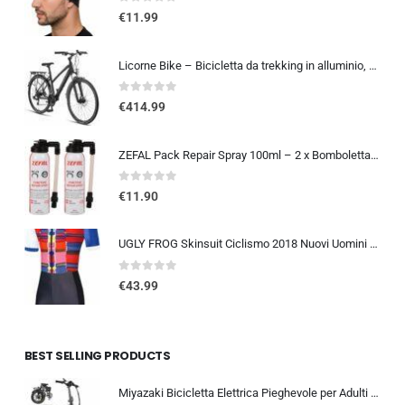
0
out of 5
€
11.99
Licorne Bike – Bicicletta da trekking in alluminio, da 28 pollici, con cambio a 21 marce, freno a disco, mountain bike, bici
0
out of 5
€
414.99
ZEFAL Pack Repair Spray 100ml – 2 x Bomboletta Ripara Gomme Bici – Gonfia e Ripara Bici – Schrader, Presta e Dunlop – 2 botti
0
out of 5
€
11.90
UGLY FROG Skinsuit Ciclismo 2018 Nuovi Uomini Traspirante Primavera Estate A Maniche Corta Ciclismo Body All’aperto Sports…
0
out of 5
€
43.99
BEST SELLING PRODUCTS
Miyazaki Bicicletta Elettrica Pieghevole per Adulti – Ebike con Motore Brushless – Batteria Rimovibile 48V 14Ah – Bicicletta