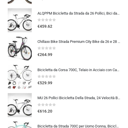
ALQPPM Bicicletta da Strada da 26 Pollici, Bici da 24 Velocità, Freno a Doppio Disco, Telaio in Acciaio ad Alto Tenore Di …
0
out of 5
€
459.62
Chillaxx Bike Strada Premium City Bike da 26 e 28 pollici, bicicletta per ragazze, ragazzi, uomini e donne, cambio a 21 ma…
0
out of 5
€
264.99
Bicicletta da Corsa 700C, Telaio in Acciaio con Cambio a 24/27/30 Marce, Bicicletta da Strada per Uomo Donna, Bici da Stra…
0
out of 5
€
529.99
MU 26 Pollici Bicicletta Della Strada, 24 Velocità Bici, Doppio Disco Freno, Acciaio Al Carbonio Telaio, Strada Biciclette…
0
out of 5
€
616.20
Bicicletta da Strada 700C per Uomo Donna, Bicicletta da Corsa con Freno a Disco 24/27/30 velocità, Telaio in Acciaio ad Al…