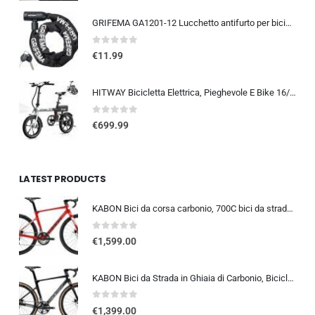
GRIFEMA GA1201-12 Lucchetto antifurto per bicicletta con chiave, lucchetto a catena per biciclette, moto, scooter, 120 cm, ne
0
out of 5
€
11.99
HITWAY Bicicletta Elettrica, Pieghevole E Bike 16/20 Pollici, Motore 250W Velocità Massima 25km/h, Batteria Al Litio 36V 9…
0
out of 5
€
699.99
LATEST PRODUCTS
KABON Bici da corsa carbonio, 700C bici da strada T800 Completamente carbonio con Shimano 105 R7000 22 velocità 8.1 KG Leg…
0
out of 5
€
1,599.00
KABON Bici da Strada in Ghiaia di Carbonio, Bicicletta con Telaio in Fibra di Carbonio T800 con Bicicletta da Corsa con Fr…
0
out of 5
€
1,399.00