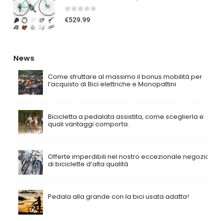
0
out of 5
€
529.99
News
Come sfruttare al massimo il bonus mobilità per
l’acquisto di Bici elettriche e Monopattini
Bicicletta a pedalata assistita, come sceglierla e
quali vantaggi comporta.
Offerte imperdibili nel nostro eccezionale negozio
di biciclette d’alta qualità
Pedala alla grande con la bici usata adatta!