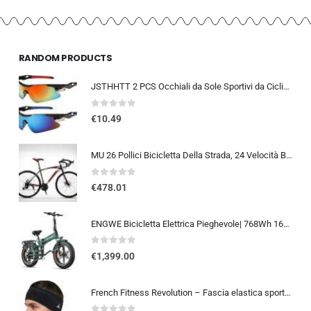
RANDOM PRODUCTS
JSTHHTT 2 PCS Occhiali da Sole Sportivi da Ciclismo,Occhiali da bicicletta antivento,occhiali da ciclismo per uomini donne,pr
0
out of 5
€
10.49
MU 26 Pollici Bicicletta Della Strada, 24 Velocità Bici, Doppio Freno a Disco, Acciaio Al Carbonio Telaio, Strada Di Corsa…
0
out of 5
€
478.01
ENGWE Bicicletta Elettrica Pieghevole| 768Wh 16AH Durata 110KM| 20″×4.0″ Fat Tire|Sensore di Coppia| Sospensione Completa| 8 Velocità| ENGINE Pro 2.0
0
out of 5
€
1,399.00
French Fitness Revolution – Fascia elastica sportiva per uomini e donne – corsa, ciclismo, basket, yoga, fitness – fascia per