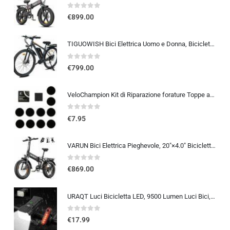
0
out of 5
€
899.00
TIGUOWISH Bici Elettrica Uomo e Donna, Bicicletta Elettrica 29 Pollici con Motore Posteriore 250W, Autonomia fino a 90 km,…
0
out of 5
€
799.00
VeloChampion Kit di Riparazione forature Toppe autoadesive per Pneumatici da Bici per Strada, MTB, BMX, ebike | per forature
0
out of 5
€
7.95
VARUN Bici Elettrica Pieghevole, 20″×4.0″ Bicicletta Elettrica da 48V 13Ah Batteria Rimovibile, Autonomia di 60-120 km, Fat B
0
out of 5
€
869.00
URAQT Luci Bicicletta LED, 9500 Lumen Luci Bici, USB Ricaricabile 12 LED Super Luminosa, IP65 Impermeabile 5+4 modalità, Luce
0
out of 5
€
17.99