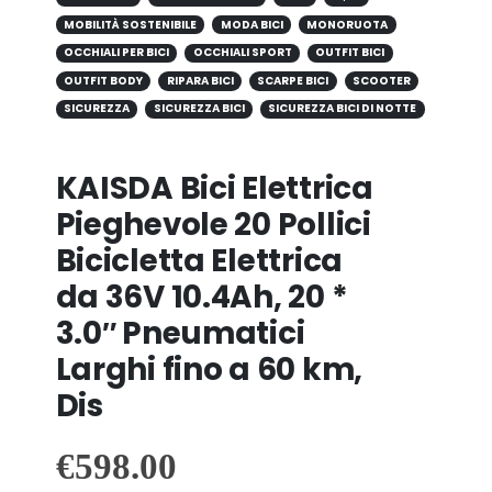
MOBILITÀ SOSTENIBILE
MODA BICI
MONORUOTA
OCCHIALI PER BICI
OCCHIALI SPORT
OUTFIT BICI
OUTFIT BODY
RIPARA BICI
SCARPE BICI
SCOOTER
SICUREZZA
SICUREZZA BICI
SICUREZZA BICI DI NOTTE
KAISDA Bici Elettrica
Pieghevole 20 Pollici
Bicicletta Elettrica
da 36V 10.4Ah, 20 *
3.0″ Pneumatici
Larghi fino a 60 km,
Dis
€
598.00