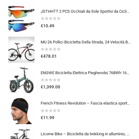
JSTHHTT 2 PCS Occhiali da Sole Sportivi da Ciclismo,Occhiali da bicicletta antivento,occhiali da ciclismo per uomini donne,pr
0
out of 5
€
10.49
MU 26 Pollici Bicicletta Della Strada, 24 Velocità Bici, Doppio Freno a Disco, Acciaio Al Carbonio Telaio, Strada Di Corsa…
0
out of 5
€
478.01
ENGWE Bicicletta Elettrica Pieghevole| 768Wh 16AH Durata 110KM| 20″×4.0″ Fat Tire|Sensore di Coppia| Sospensione Completa| 8 Velocità| ENGINE Pro 2.0
0
out of 5
€
1,399.00
French Fitness Revolution – Fascia elastica sportiva per uomini e donne – corsa, ciclismo, basket, yoga, fitness – fascia per
0
out of 5
€
11.99
Licorne Bike – Bicicletta da trekking in alluminio, da 28 pollici, con cambio a 21 marce, freno a disco, mountain bike, bici