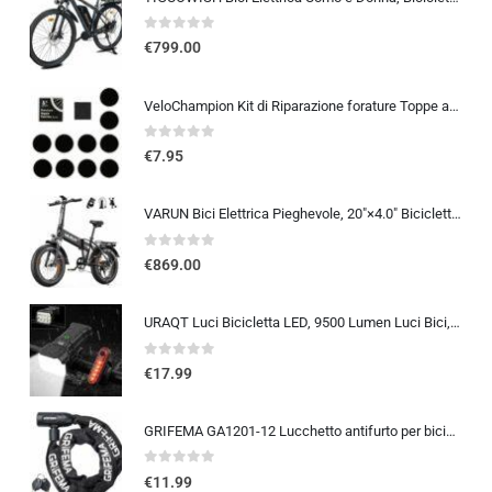
0
out of 5
€
799.00
VeloChampion Kit di Riparazione forature Toppe autoadesive per Pneumatici da Bici per Strada, MTB, BMX, ebike | per forature
0
out of 5
€
7.95
VARUN Bici Elettrica Pieghevole, 20″×4.0″ Bicicletta Elettrica da 48V 13Ah Batteria Rimovibile, Autonomia di 60-120 km, Fat B
0
out of 5
€
869.00
URAQT Luci Bicicletta LED, 9500 Lumen Luci Bici, USB Ricaricabile 12 LED Super Luminosa, IP65 Impermeabile 5+4 modalità, Luce
0
out of 5
€
17.99
GRIFEMA GA1201-12 Lucchetto antifurto per bicicletta con chiave, lucchetto a catena per biciclette, moto, scooter, 120 cm, ne
0
out of 5
€
11.99