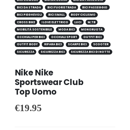
BICI DA STRADA
BICI FUORISTRADA
BICI PASSEGGIO
BICI PIEGHEVOLI
BICI SMALL
BODY CICLISMO
CROSS BIKE
I LOVE ELETTRICO
LUCI
M;TB
MOBILITÀ SOSTENIBILE
MODA BICI
MONORUOTA
OCCHIALI PER BICI
OCCHIALI SPORT
OUTFIT BICI
OUTFIT BODY
RIPARA BICI
SCARPE BICI
SCOOTER
SICUREZZA
SICUREZZA BICI
SICUREZZA BICI DI NOTTE
Nike Nike
Sportswear Club
Top Uomo
€
19.95