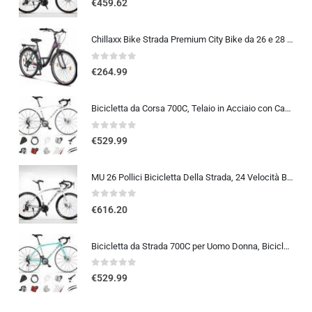
€
459.62
Chillaxx Bike Strada Premium City Bike da 26 e 28 pollici, bicicletta per ragazze, ragazzi, uomini e donne, cambio a 21 ma…
0
out of 5
€
264.99
Bicicletta da Corsa 700C, Telaio in Acciaio con Cambio a 24/27/30 Marce, Bicicletta da Strada per Uomo Donna, Bici da Stra…
0
out of 5
€
529.99
MU 26 Pollici Bicicletta Della Strada, 24 Velocità Bici, Doppio Disco Freno, Acciaio Al Carbonio Telaio, Strada Biciclette…
0
out of 5
€
616.20
Bicicletta da Strada 700C per Uomo Donna, Bicicletta da Corsa con Freno a Disco 24/27/30 velocità, Telaio in Acciaio ad Al…
0
out of 5
€
529.99