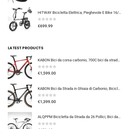
HITWAY Bicicletta Elettrica, Pieghevole E Bike 16/20 Pollici, Motore 250W Velocità Massima 25km/h, Batteria Al Litio 36V 9…
0
out of 5
€
699.99
LATEST PRODUCTS
KABON Bici da corsa carbonio, 700C bici da strada T800 Completamente carbonio con Shimano 105 R7000 22 velocità 8.1 KG Leg…
0
out of 5
€
1,599.00
KABON Bici da Strada in Ghiaia di Carbonio, Bicicletta con Telaio in Fibra di Carbonio T800 con Bicicletta da Corsa con Fr…
0
out of 5
€
1,399.00
ALQPPM Bicicletta da Strada da 26 Pollici, Bici da 24 Velocità, Freno a Doppio Disco, Telaio in Acciaio ad Alto Tenore Di …
0
out of 5