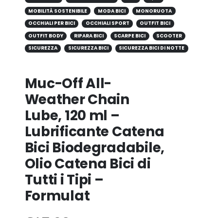
MOBILITÀ SOSTENIBILE
MODA BICI
MONORUOTA
OCCHIALI PER BICI
OCCHIALI SPORT
OUTFIT BICI
OUTFIT BODY
RIPARA BICI
SCARPE BICI
SCOOTER
SICUREZZA
SICUREZZA BICI
SICUREZZA BICI DI NOTTE
Muc-Off All-
Weather Chain
Lube, 120 ml –
Lubrificante Catena
Bici Biodegradabile,
Olio Catena Bici di
Tutti i Tipi –
Formulat