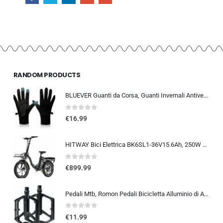
RANDOM PRODUCTS
BLUEVER Guanti da Corsa, Guanti Invernali Antivento Touchscreen Guanti Sportivi Caldi Antiscivolo Idrorepellenti per Uomo Don
0
out of 5
€
16.99
HITWAY Bici Elettrica BK6SL1-36V15.6Ah, 250W E Bike da 20 pollici, Autonomia 70-150km, 7 Velocità, Controllo APP, Pieghevo…
0
out of 5
€
899.99
Pedali Mtb, Romon Pedali Bicicletta Alluminio di Alta Qualità e Cuscinetto du Sigillato, Pedali Piatti 9/16 Lavorati a CNC co
0
out of 5
€
11.99