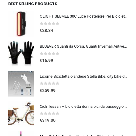
BEST SELLING PRODUCTS
OLIGHT SEEMEE 30C Luce Posteriore Per Bicicletta LED 30 LUMEN Torcia Bici Rossa 5 Modalità Impermeabile IPX6 TYPE-C Fanale Po
0
out of 5
€
28.34
BLUEVER Guanti da Corsa, Guanti Invernali Antivento Touchscreen Guanti Sportivi Caldi Antiscivolo Idrorepellenti per Uomo Don
0
out of 5
€
16.99
Licorne Bicicletta olandese Stella Bike, city bike da 24,26 e 28 pollici, adatta sia a uomini che a donne, con cambio a 21 marce, Bambina Donna, bianco, 26
0
out of 5
€
259.99
Cicli Tessari – bicicletta donna bici da passeggio city bike 26 cambio 6 velocita’ telaio basso cesto in vimini vintage con b
0
out of 5
€
319.00