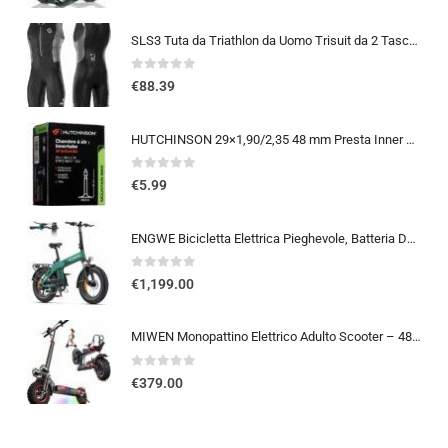
SLS3 Tuta da Triathlon da Uomo Trisuit da 2 Tasche FRT Ottima vestibilità e comodità | Progettato Tedesco 2019
0
out of 5
€
88.39
HUTCHINSON 29×1,90/2,35 48 mm Presta Inner Tube 2014
0
out of 5
€
5.99
ENGWE Bicicletta Elettrica Pieghevole, Batteria Da 48 V 13,5Ah Con Autonomia Fino A 120km, Sensore Di Coppia Con Freni Idraul
0
out of 5
€
1,199.00
MIWEN Monopattino Elettrico Adulto Scooter – 48V 18Ah 45-55KM di Autonomia monopattino elettrico adulti 11/10.5 Pollici mo…
0
out of 5
€
379.00