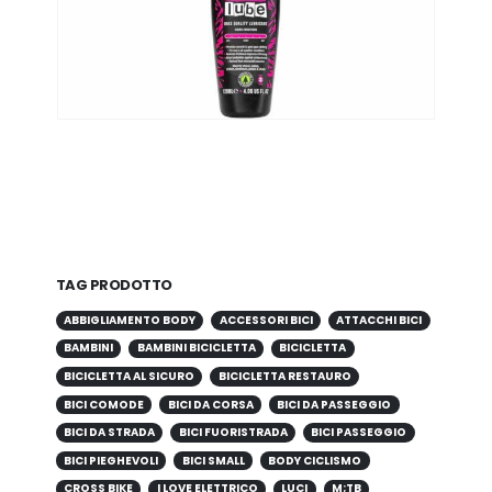
TAG PRODOTTO
ABBIGLIAMENTO BODY
ACCESSORI BICI
ATTACCHI BICI
BAMBINI
BAMBINI BICICLETTA
BICICLETTA
BICICLETTA AL SICURO
BICICLETTA RESTAURO
BICI COMODE
BICI DA CORSA
BICI DA PASSEGGIO
BICI DA STRADA
BICI FUORISTRADA
BICI PASSEGGIO
BICI PIEGHEVOLI
BICI SMALL
BODY CICLISMO
CROSS BIKE
I LOVE ELETTRICO
LUCI
M;TB