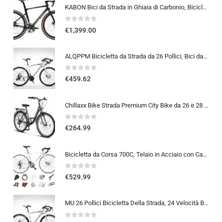
KABON Bici da Strada in Ghiaia di Carbonio, Bicicletta con Telaio in Fibra di Carbonio T800 con Bicicletta da Corsa con Fr…
0
out of 5
€
1,399.00
ALQPPM Bicicletta da Strada da 26 Pollici, Bici da 24 Velocità, Freno a Doppio Disco, Telaio in Acciaio ad Alto Tenore Di …
0
out of 5
€
459.62
Chillaxx Bike Strada Premium City Bike da 26 e 28 pollici, bicicletta per ragazze, ragazzi, uomini e donne, cambio a 21 ma…
0
out of 5
€
264.99
Bicicletta da Corsa 700C, Telaio in Acciaio con Cambio a 24/27/30 Marce, Bicicletta da Strada per Uomo Donna, Bici da Stra…
0
out of 5
€
529.99
MU 26 Pollici Bicicletta Della Strada, 24 Velocità Bici, Doppio Disco Freno, Acciaio Al Carbonio Telaio, Strada Biciclette…