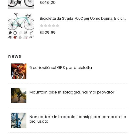
0
out of 5
€
616.20
Bicicletta da Strada 700C per Uomo Donna, Bicicletta da Corsa con Freno a Disco 24/27/30 velocità, Telaio in Acciaio ad Al…
0
out of 5
€
529.99
News
5 curiosità sul GPS per bicicletta
Mountain bike in spiaggia. hai mai provato?
Non cadere in trappola: consigli per comprare la
bici usata