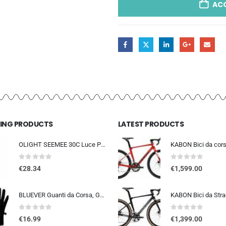
AC
LING PRODUCTS
LATEST PRODUCTS
OLIGHT SEEMEE 30C Luce Posteriore Per Bicicletta LED 30 LUMEN Torcia Bici Rossa 5 Modalità Impermeabile IPX6 TYPE-C Fanale Po
0
out of 5
0
out of 5
€
28.34
€
1,599.00
BLUEVER Guanti da Corsa, Guanti Invernali Antivento Touchscreen Guanti Sportivi Caldi Antiscivolo Idrorepellenti per Uomo Don
0
out of 5
0
out of 5
€
16.99
€
1,399.00