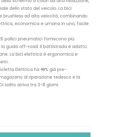
ello schermo a colori ad alta risoluzione,
ale dello stato del veicolo. La bici
re brushless ad alta velocità, combinando
lettrica, economica e umana in uno, facile
】26 pollici pneumatici forniscono più
a guida off-road. Il battistrada è adatto
ane. La bici elettrica è ergonomica e
etri.
etta Elettrica ha 𝟗𝟎% già pre-
agazzino di riparazione tedesco e la
i solito arriva tra 3-8 giorni.