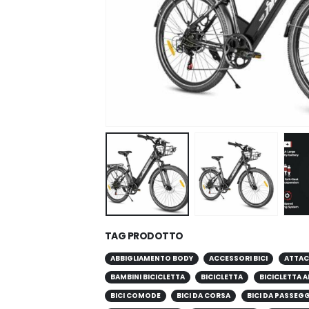
TAG PRODOTTO
ABBIGLIAMENTO BODY
ACCESSORI BICI
ATTAC
BAMBINI BICICLETTA
BICICLETTA
BICICLETTA A
BICI COMODE
BICI DA CORSA
BICI DA PASSEG