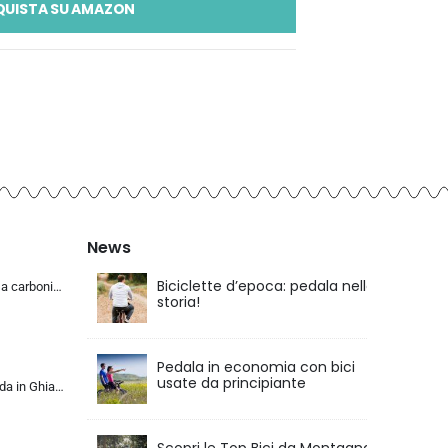
QUISTA SU AMAZON
News
Biciclette d’epoca: pedala nella
KABON Bici da corsa carbonio, 700C bici da strada T800 Completamente carbonio con Shimano 105 R7000 22 velocità 8.1 KG Leg…
storia!
Pedala in economia con bici
usate da principiante
KABON Bici da Strada in Ghiaia di Carbonio, Bicicletta con Telaio in Fibra di Carbonio T800 con Bicicletta da Corsa con Fr…