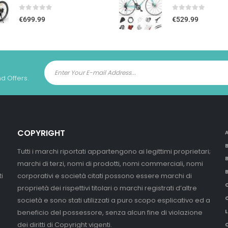
0
out of 5
0
out of 5
€
699.99
€
529.99
nd Offers.
COPYRIGHT
Tutti i marchi riportati appartengono ai legittimi proprietari;
marchi di terzi, nomi di prodotti, nomi commerciali, nomi
i
corporativi e società citati possono essere marchi di
proprietà dei rispettivi titolari o marchi registrati d’altre
società e sono stati utilizzati a puro scopo esplicativo ed a
beneficio del possessore, senza alcun fine di violazione
L
dei diritti di Copyright vigenti.