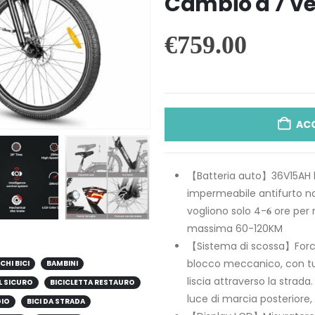
Cambio a 7 Ve
€
759.00
AC
【Batteria auto】36V15AH ba
impermeabile antifurto nas
vogliono solo 4-𝟔 ore pe
massima 60-120KM
【Sistema di scossa】Force
blocco meccanico, con tu
CHI BICI
BAMBINI
liscia attraverso la strada.
L SICURO
BICICLETTA RESTAURO
luce di marcia posteriore,
GIO
BICI DA STRADA