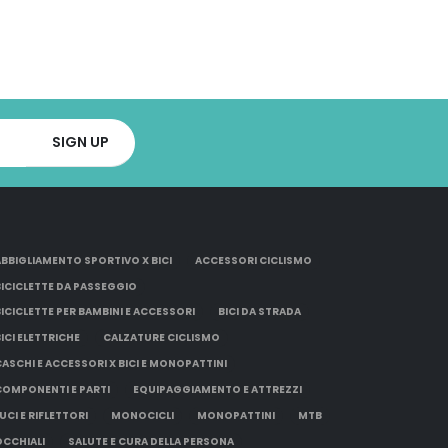
ABBIGLIAMENTO SPORTIVO X BICI
ACCESSORI CICLISMO
BICICLETTE DA PASSEGGIO
BICICLETTE PER BAMBINI E ACCESSORI
BICI DA STRADA
BICI ELETTRICHE
CALZATURE CICLISMO
CASCHI E ACCESSORI X BICI E MONOPATTINI
COMPONENTI E PARTI
EQUIPAGGIAMENTO E ATTREZZI
UCI E RIFLETTORI
MONOCICLI
MONOPATTINI
MTB
OCCHIALI
SALUTE E CURA DELLA PERSONA