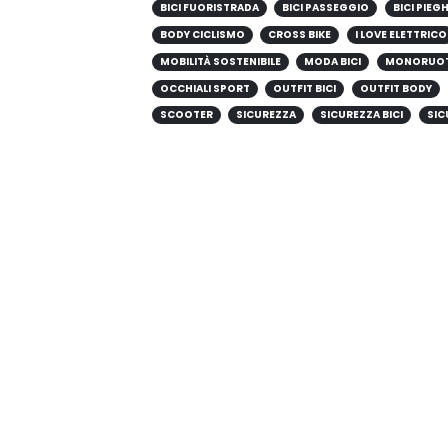
BICI FUORISTRADA
BICI PASSEGGIO
BICI PIEG
BODY CICLISMO
CROSS BIKE
I LOVE ELETTRICO
MOBILITÀ SOSTENIBILE
MODA BICI
MONORUO
OCCHIALI SPORT
OUTFIT BICI
OUTFIT BODY
SCOOTER
SICUREZZA
SICUREZZA BICI
SIC