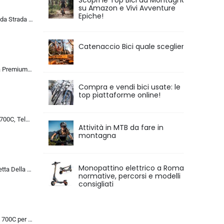
Scopri le Top Bici da Montagna
su Amazon e Vivi Avventure
Epiche!
ALQPPM Bicicletta da Strada da 26 Pollici, Bici da 24 Velocità, Freno a Doppio Disco, Telaio in Acciaio ad Alto Tenore Di …
Catenaccio Bici quale scegliere
Chillaxx Bike Strada Premium City Bike da 26 e 28 pollici, bicicletta per ragazze, ragazzi, uomini e donne, cambio a 21 ma…
Compra e vendi bici usate: le
top piattaforme online!
Bicicletta da Corsa 700C, Telaio in Acciaio con Cambio a 24/27/30 Marce, Bicicletta da Strada per Uomo Donna, Bici da Stra…
Attività in MTB da fare in
montagna
Monopattino elettrico a Roma:
MU 26 Pollici Bicicletta Della Strada, 24 Velocità Bici, Doppio Disco Freno, Acciaio Al Carbonio Telaio, Strada Biciclette…
normative, percorsi e modelli
consigliati
Bicicletta da Strada 700C per Uomo Donna, Bicicletta da Corsa con Freno a Disco 24/27/30 velocità, Telaio in Acciaio ad Al…