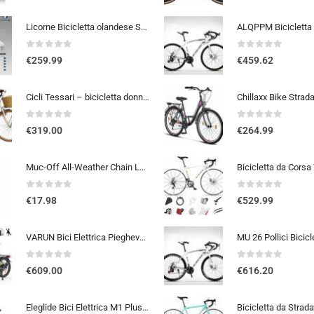
Licorne Bicicletta olandese Stella Bike, city bike da 24,26 e 28 pollici, adatta sia a uomini che a donne, con cambio a 21 marce, Bambina Donna, bianco, 26
0
out of 5
0
out of 5
€
259.99
€
459.62
Cicli Tessari – bicicletta donna bici da passeggio city bike 26 cambio 6 velocita’ telaio basso cesto in vimini vintage con b
0
out of 5
0
out of 5
€
319.00
€
264.99
Muc-Off All-Weather Chain Lube, 120 ml – Lubrificante Catena Bici Biodegradabile, Olio Catena Bici di Tutti i Tipi – Formulat
0
out of 5
0
out of 5
€
17.98
€
529.99
VARUN Bici Elettrica Pieghevole, 20” Bicicletta Elettrica Unisex, Batteria Rimovibile 48V 374.4Wh, Autonomia 70Km, 7 Velocit
0
out of 5
0
out of 5
€
609.00
€
616.20
Eleglide Bici Elettrica M1 Plus, Bicicletta Elettrica 27,5″, Mountain Bike Elettrica, mtb elettrica Batteria Rimovibile 12,5 Ah, 21 Velocità, bicicletta elettrica pedalata assistita