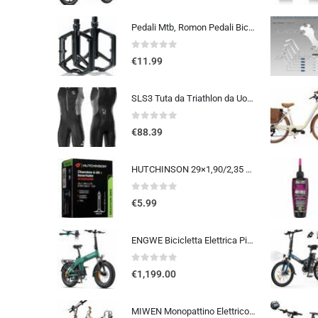
Pedali Mtb, Romon Pedali Bicicletta Alluminio di Alta Qualità e Cuscinetto du Sigillato, Pedali Piatti 9/16 Lavorati a CNC co
0
out of 5
€
11.99
SLS3 Tuta da Triathlon da Uomo Trisuit da 2 Tasche FRT Ottima vestibilità e comodità | Progettato Tedesco 2019
0
out of 5
€
88.39
HUTCHINSON 29×1,90/2,35 48 mm Presta Inner Tube 2014
0
out of 5
€
5.99
ENGWE Bicicletta Elettrica Pieghevole, Batteria Da 48 V 13,5Ah Con Autonomia Fino A 120km, Sensore Di Coppia Con Freni Idraul
0
out of 5
€
1,199.00
MIWEN Monopattino Elettrico Adulto Scooter – 48V 18Ah 45-55KM di Autonomia monopattino elettrico adulti 11/10.5 Pollici mo…