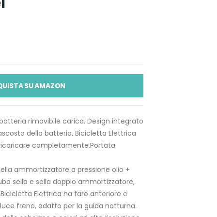
l
QUISTA SU AMAZON
tteria rimovibile carica. Design integrato
costo della batteria. Bicicletta Elettrica
r ricaricare completamente.Portata
lla ammortizzatore a pressione olio +
bo sella e sella doppio ammortizzatore,
 Bicicletta Elettrica ha faro anteriore e
 luce freno, adatto per la guida notturna.