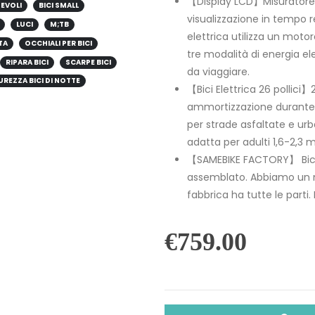
【Display LCD】Misuratore d
HEVOLI
BICI SMALL
visualizzazione in tempo re
LUCI
M;TB
elettrica utilizza un moto
TA
OCCHIALI PER BICI
tre modalità di energia e
RIPARA BICI
SCARPE BICI
da viaggiare.
UREZZA BICI DI NOTTE
【Bici Elettrica 26 pollici
ammortizzazione durante l
per strade asfaltate e urb
adatta per adulti 1,6-2,3 m
【SAMEBIKE FACTORY】 Bicicl
assemblato. Abbiamo un m
fabbrica ha tutte le parti. D
€
759.00