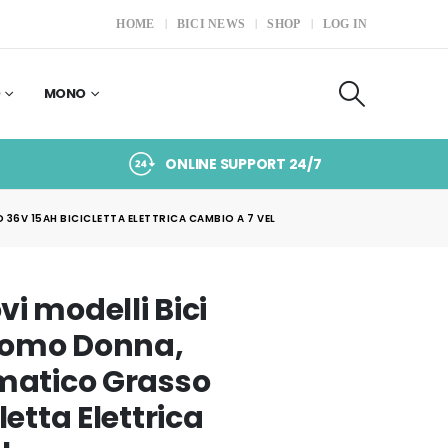
HOME
BICI NEWS
SHOP
LOG IN
O
MONO
ONLINE SUPPORT 24/7
36V 15AH BICICLETTA ELETTRICA CAMBIO A 7 VEL
i modelli Bici
 Uomo Donna,
matico Grasso
letta Elettrica