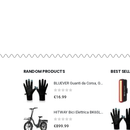
RANDOM PRODUCTS
BEST SEL
BLUEVER Guanti da Corsa, Guanti Invernali Antivento Touchscreen Guanti Sportivi Caldi Antiscivolo Idrorepellenti per Uomo Don
0
out of 5
€
16.99
HITWAY Bici Elettrica BK6SL1-36V15.6Ah, 250W E Bike da 20 pollici, Autonomia 70-150km, 7 Velocità, Controllo APP, Pieghevo…
0
out of 5
€
899.99